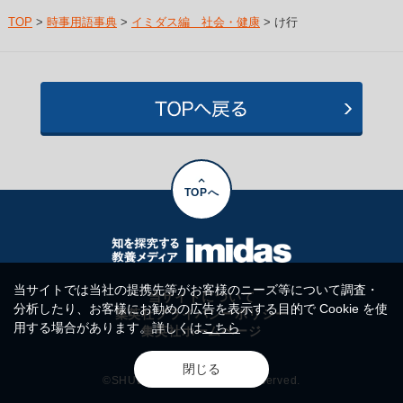
TOP
>
時事用語事典
>
イミダス編 社会・健康
> け行
TOPへ
当サイトでは当社の提携先等がお客様のニーズ等について調査・
当サイトについて
分析したり、お客様にお勧めの広告を表示する目的で Cookie を使
集英社プライバシーポリシー
用する場合があります。詳しくは
こちら
集英社ホームページ
閉じる
©SHUEISHA Inc. All rights reserved.