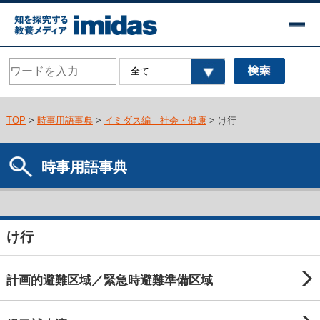
TOP
>
時事用語事典
>
イミダス編 社会・健康
> け行
時事用語事典
け行
計画的避難区域／緊急時避難準備区域