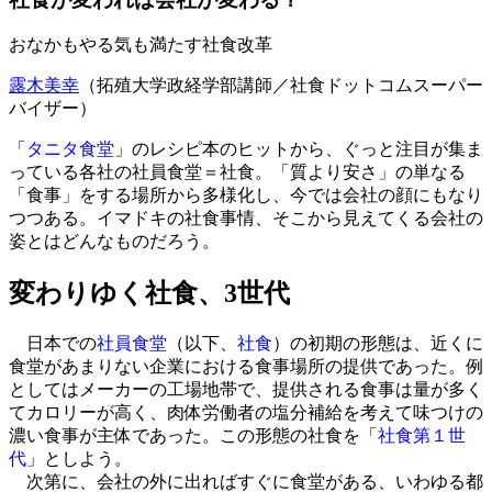
おなかもやる気も満たす社食改革
露木美幸
（拓殖大学政経学部講師／社食ドットコムスーパー
バイザー）
「
タニタ食堂
」のレシピ本のヒットから、ぐっと注目が集ま
っている各社の社員食堂＝社食。「質より安さ」の単なる
「食事」をする場所から多様化し、今では会社の顔にもなり
つつある。イマドキの社食事情、そこから見えてくる会社の
姿とはどんなものだろう。
変わりゆく社食、3世代
日本での
社員食堂
（以下、
社食
）の初期の形態は、近くに
食堂があまりない企業における食事場所の提供であった。例
としてはメーカーの工場地帯で、提供される食事は量が多く
てカロリーが高く、肉体労働者の塩分補給を考えて味つけの
濃い食事が主体であった。この形態の社食を「
社食第１世
代
」としよう。
次第に、会社の外に出ればすぐに食堂がある、いわゆる都