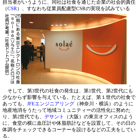
担当者がいうように、同社は社食を通じた企業の社会的責任
（
CSR
）、すなわち従業員配慮型CSRの実現を試みている
。
そして、第3世代の社食の発生は、第1世代、第2世代にも
少なからず影響を与えている。たとえば、第１世代の社食で
あっても、
JFEエンジニアリング
（神奈川・横浜）のように
地産地消をうたって地域コミュニティーの活性化に努めた
り、第2世代でも、
デサント
（大阪）の東京オフィスのよう
に、食堂の横に血圧計や体脂肪計などを設置して、その日の
体調をチェックできるコーナーを設けるなどの工夫をしてい
る。