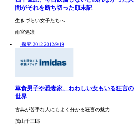
間がそれを断ち切った顛末記
生きづらい女子たちへ
雨宮処凛
探究
2012
2012/
9/19
草食男子や恐妻家、わわしい女もいる狂言の
世界
古典が苦手な人にもよく分かる狂言の魅力
茂山千三郎