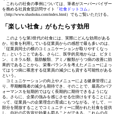
これらの社食の事例については、筆者がスーパーバイザー
を務める社員食堂訪問サイト「
社食ドットコム
」
（http://www.shashoku.com/index.html）でもご覧いただける。
「楽しい社食」がもたらす効用
このような第3世代の社食には、実際にどんな効用がある
か。社食を利用している従業員からの感想で最も多いのは、
「従業員同士の横のコミュニケーションが取りやすくなっ
た」ということである。さらに、医学的見地からは、ビタミ
ン、ミネラル類、脂肪酸類、アミノ酸類がうつ病の改善に効
果的であることから、栄養バランスを考えたメニューによっ
てはうつ病に罹患する従業員の減少にも資する可能性がある
という。
コミュニケーションの向上やメニューによる健康管理によ
り、早期離職者の減少も期待でき、そのことで、最高のパフ
ォーマンスを短期的ではなく長期的に期待できるようにな
る。さらに、企業の強みを感じさせる仕掛けをすることによ
って、従業員への企業理念の育成にもつながる。そして、一
部分を開放することでコミュニティーに開かれた社食を提供
し、自社の広告宣伝効果も図ることができる。これらの点