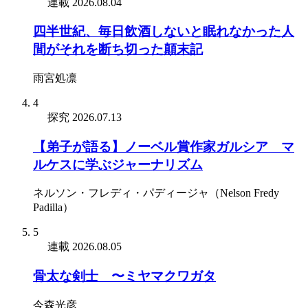
連載
2026.08.04
四半世紀、毎日飲酒しないと眠れなかった人
間がそれを断ち切った顛末記
雨宮処凛
4
探究
2026.07.13
【弟子が語る】ノーベル賞作家ガルシア゠マ
ルケスに学ぶジャーナリズム
ネルソン・フレディ・パディージャ（Nelson Fredy
Padilla）
5
連載
2026.08.05
骨太な剣士 〜ミヤマクワガタ
今森光彦