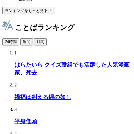
ランキングをもっと見る
ことばランキング
24時間
週間
月間
1
はらたいら クイズ番組でも活躍した人気漫画
家、死去
2
禍福は糾える縄の如し
3
平身低頭
4