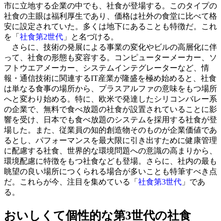
市に立地する企業の中でも、社食が登場する。このタイプの
社食の主眼は福利厚生であり、価格は社外の食堂に比べて格
安に設定されていた。多くは地下にあることも特徴だ。これ
を「
社食第2世代
」と名づける。
さらに、技術の発展による事業の変化やビルの高層化に伴
って、社食の形態も変容する。コンピューターメーカー、ソ
フトウエアメーカー、システムインテグレーターなど、情
報・通信技術に関連するIT産業が隆盛を極め始めると、社食
は単なる食事の場所から、プラスアルファの意味をもつ場所
へと変わり始める。特に、欧米で発達したシリコンバレー系
の企業で、無料で食べ放題の社食が設置されていることに影
響を受け、日本でも食べ放題のシステムを採用する社食が登
場した。また、従業員の知的創造物そのものが企業価値であ
るとし、パフォーマンスを最大限に引き出すために健康管理
に配慮する社食、世界的な環境問題への意識の高まりから、
環境配慮に特徴をもつ社食なども登場。さらに、社内の最も
眺望の良い場所につくられる場合が多いことも特筆すべき点
だ。これらが今、注目を集めている「
社食第3世代
」であ
る。
おいしくて個性的な第3世代の社食