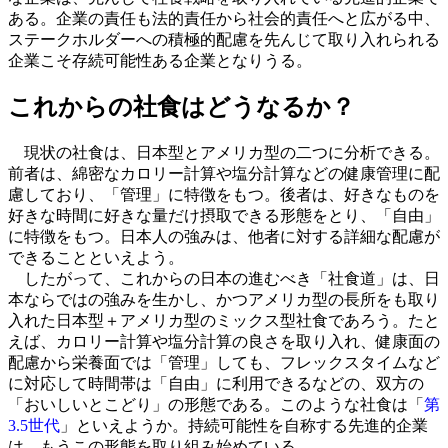
ある。企業の責任も法的責任から社会的責任へと広がる中、
ステークホルダーへの積極的配慮を先んじて取り入れられる
企業こそ存続可能性ある企業となりうる。
これからの社食はどうなるか？
現状の社食は、日本型とアメリカ型の二つに分析できる。
前者は、綿密なカロリー計算や塩分計算などの健康管理に配
慮しており、「管理」に特徴をもつ。後者は、好きなものを
好きな時間に好きな量だけ摂取できる形態をとり、「自由」
に特徴をもつ。日本人の強みは、他者に対する詳細な配慮が
できることといえよう。
したがって、これからの日本の進むべき「社食道」は、日
本ならではの強みを生かし、かつアメリカ型の長所をも取り
入れた日本型＋アメリカ型のミックス型社食であろう。たと
えば、カロリー計算や塩分計算の良さを取り入れ、健康面の
配慮から栄養面では「管理」しても、フレックスタイムなど
に対応して時間帯は「自由」に利用できるなどの、双方の
「おいしいとこどり」の形態である。このような社食は「
第
3.5世代
」といえようか。持続可能性を自称する先進的企業
は、もうこの形態を取り組み始めている。