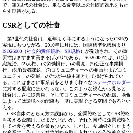
で、第3世代の社食は、単なる食堂以上の付随的効果をもた
らす期待がある。
CSRとしての社食
第3世代の社食は、近年よく耳にするようになったCSRの
実現にもつながる。2010年11月には、国際標準化機構より
ISO26000
（
社会的責任規格
、
SR規格
）が発効され、その重
要性はますます高まるばかりである。ISO26000では、(1)組
織統治、(2)人権、(3)労働慣行、(4)環境、(5)公正な事業慣
行、(6)消費者課題、(7)コミュニティーへの参画およびコミ
ュニティーの発展、の7つが中核主題として掲げられてい
る。これはまさに事業者をとりまく様々な
ステークホルダー
に対する配慮にほかならない。このような視点から見ると、
社食はまさに従業員、そしてコミュニティーへの配慮、場合
によっては環境への配慮も一度に実現できる空間であるとい
える。
CSR自体のとらえ方の誤解から、企業戦略としてCSR戦略
を考える企業はまだまだ少ないが、それと同時に企業戦略と
して社食を考える企業も少ない。しかし、今回紹介したよう
な企業は、先んじて社食戦略を取り入れている先進的企業で