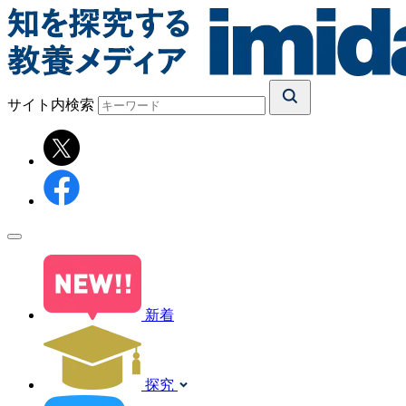
サイト内検索
新着
探究