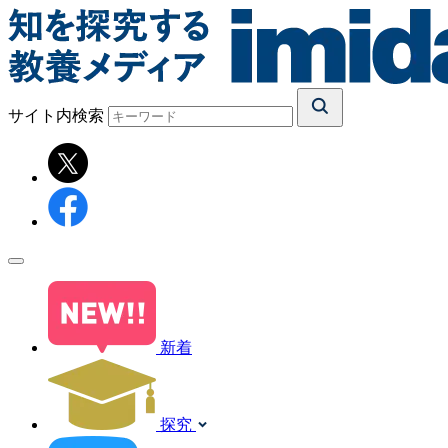
サイト内検索
新着
探究