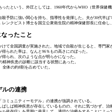
たという。外圧としては、1960年代からWHO（世界保健
殺予防に強い関心を持ち、指導性を発揮した。夫が30代半ば
．レンクビスト博士を国立公衆衛生院の精神保健部長に任命し
になったこと
月にかけて全国調査が実施された。地域で自殺が生じると、専門
得られた率は、なんと96％もの高さにのぼった。
が得られ、次のような点が明らかになった。
かの精神疾患の診断に該当する状態にあった。
、全体の約8割を占めていた。
。
デルの連携
「コミュニティーモデル」の連携が強調されている。
ばしば精神疾患が存在しているものの、それに気づかず、治
ル依存症）を早期に発見して、適切な治療をすることによっ