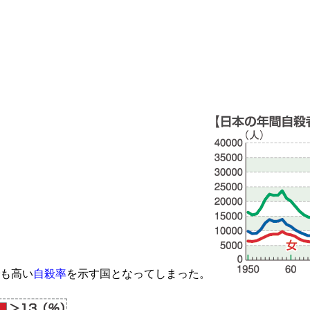
でも高い
自殺率
を示す国となってしまった。