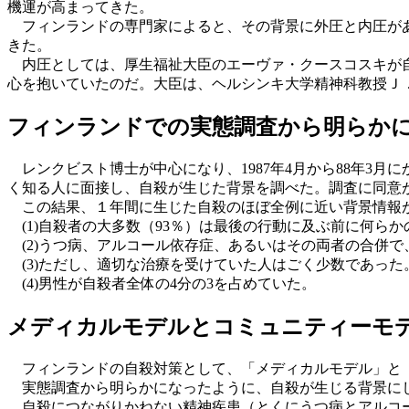
機運が高まってきた。
フィンランドの専門家によると、その背景に外圧と内圧があっ
きた。
内圧としては、厚生福祉大臣のエーヴァ・クースコスキが自
心を抱いていたのだ。大臣は、ヘルシンキ大学精神科教授Ｊ
フィンランドでの実態調査から明らか
レンクビスト博士が中心になり、1987年4月から88年3
く知る人に面接し、自殺が生じた背景を調べた。調査に同意が
この結果、１年間に生じた自殺のほぼ全例に近い背景情報
(1)自殺者の大多数（93％）は最後の行動に及ぶ前に何ら
(2)うつ病、アルコール依存症、あるいはその両者の合併で
(3)ただし、適切な治療を受けていた人はごく少数であった
(4)男性が自殺者全体の4分の3を占めていた。
メディカルモデルとコミュニティーモ
フィンランドの自殺対策として、「メディカルモデル」と
実態調査から明らかになったように、自殺が生じる背景にし
自殺につながりかねない精神疾患（とくにうつ病とアルコー