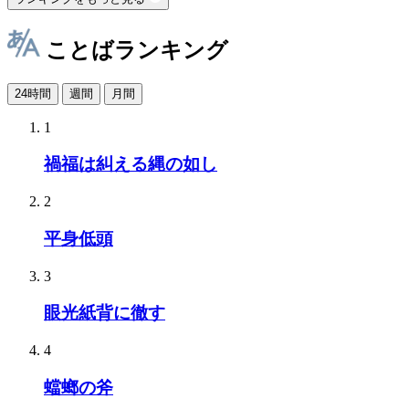
ことばランキング
24時間
週間
月間
1
禍福は糾える縄の如し
2
平身低頭
3
眼光紙背に徹す
4
蟷螂の斧