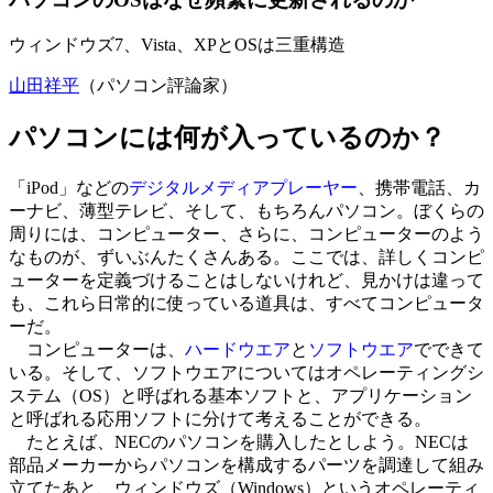
ウィンドウズ7、Vista、XPとOSは三重構造
山田祥平
（パソコン評論家）
パソコンには何が入っているのか？
「iPod」などの
デジタルメディアプレーヤー
、携帯電話、カ
ーナビ、薄型テレビ、そして、もちろんパソコン。ぼくらの
周りには、コンピューター、さらに、コンピューターのよう
なものが、ずいぶんたくさんある。ここでは、詳しくコンピ
ューターを定義づけることはしないけれど、見かけは違って
も、これら日常的に使っている道具は、すべてコンピュータ
ーだ。
コンピューターは、
ハードウエア
と
ソフトウエア
でできて
いる。そして、ソフトウエアについてはオペレーティングシ
ステム（OS）と呼ばれる基本ソフトと、アプリケーション
と呼ばれる応用ソフトに分けて考えることができる。
たとえば、NECのパソコンを購入したとしよう。NECは
部品メーカーからパソコンを構成するパーツを調達して組み
立てたあと、ウィンドウズ（Windows）というオペレーティ