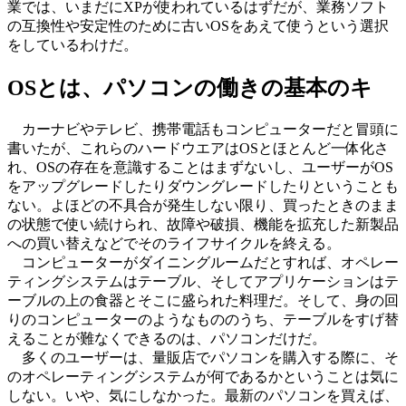
業では、いまだにXPが使われているはずだが、業務ソフト
の互換性や安定性のために古いOSをあえて使うという選択
をしているわけだ。
OSとは、パソコンの働きの基本のキ
カーナビやテレビ、携帯電話もコンピューターだと冒頭に
書いたが、これらのハードウエアはOSとほとんど一体化さ
れ、OSの存在を意識することはまずないし、ユーザーがOS
をアップグレードしたりダウングレードしたりということも
ない。よほどの不具合が発生しない限り、買ったときのまま
の状態で使い続けられ、故障や破損、機能を拡充した新製品
への買い替えなどでそのライフサイクルを終える。
コンピューターがダイニングルームだとすれば、オペレー
ティングシステムはテーブル、そしてアプリケーションはテ
ーブルの上の食器とそこに盛られた料理だ。そして、身の回
りのコンピューターのようなもののうち、テーブルをすげ替
えることが難なくできるのは、パソコンだけだ。
多くのユーザーは、量販店でパソコンを購入する際に、そ
のオペレーティングシステムが何であるかということは気に
しない。いや、気にしなかった。最新のパソコンを買えば、