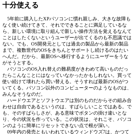
十分使える
5年前に購入したXPパソコンに慣れ親しみ、大きな故障も
なく使い続けてきて、それでできることに満足しているな
ら、新しい環境に取り組んで新しい操作方法を覚えるなんて
ことはしたくないというユーザーが出てくるのも不思議では
ない。でも、OS開発元としては過去の製品から最新の製品
まで、複数世代のOSをきちんとサポートし続けるのはたい
へんだ。だから、最新OSへ移行するようにユーザーをうな
がそうとする。
パソコンのOS入れ替えの難易度がきわめて高いものだっ
たらこんなことにはなっていなかったかもしれない。買って
使い続けて壊れたら買い替える。そうすれば最新のOSがつ
いてくる。パソコン以外のコンピューターのようなものは、
みんなそうなのだ。
ハードウエアとソフトウエアは別のものだからその組み合
わせは自由であるというのは、すばらしいことではある。で
も、そのすばらしさが、ある意味でボタンの掛け違いとな
り、今の状況を作っている。この状況は、それこそ、パソコ
ンのように簡単にリセットできない点で根が深い。
09年内の発売ともいわれているウィンドウズ7は、かつて