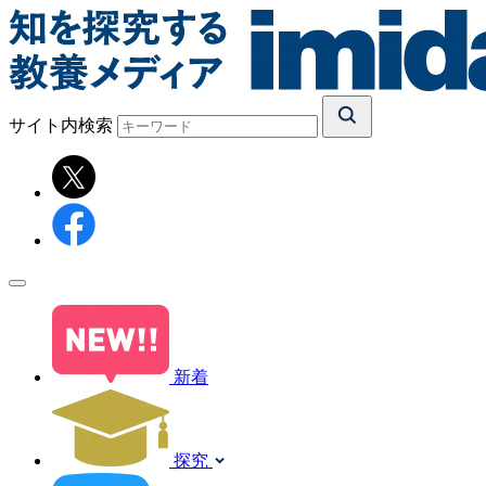
サイト内検索
新着
探究