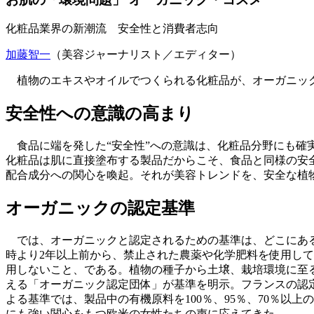
化粧品業界の新潮流 安全性と消費者志向
加藤智一
（美容ジャーナリスト／エディター）
植物のエキスやオイルでつくられる化粧品が、オーガニック
安全性への意識の高まり
食品に端を発した“安全性”への意識は、化粧品分野にも確
化粧品は肌に直接塗布する製品だからこそ、食品と同様の安
配合成分への関心を喚起。それが美容トレンドを、安全な植
オーガニックの認定基準
では、オーガニックと認定されるための基準は、どこにあるの
時より2年以上前から、禁止された農薬や化学肥料を使用して
用しないこと、である。植物の種子から土壌、栽培環境に至
える「オーガニック認定団体」が基準を明示。フランスの認定機
よる基準では、製品中の有機原料を100％、95％、70％
にも強い関心をもつ欧米の女性たちの声に応えてきた。