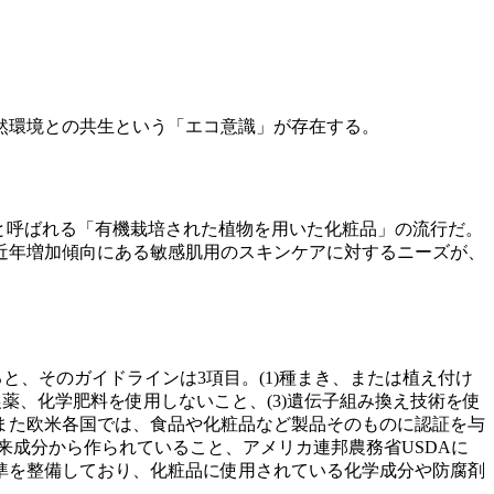
然環境との共生という「エコ意識」が存在する。
と呼ばれる「有機栽培された植物を用いた化粧品」の流行だ。
近年増加傾向にある敏感肌用のスキンケアに対するニーズが、
、そのガイドラインは3項目。(1)種まき、または植え付け
薬、化学肥料を使用しないこと、(3)遺伝子組み換え技術を使
また欧米各国では、食品や化粧品など製品そのものに認証を与
由来成分から作られていること、アメリカ連邦農務省USDAに
基準を整備しており、化粧品に使用されている化学成分や防腐剤