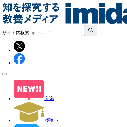
サイト内検索
新着
探究