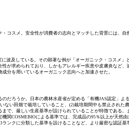
・コスメ。安全性が消費者の志向とマッチした背景には、自
実に波及している。その顕著な例が「オーガニック・コスメ」
全性が求められており、しかもアレルギー疾患や皮膚炎など、
物成分を用いているオーガニック志向へと加速させた。
だろうか。日本の農林水産省が定める「有機JAS認定」よると
いない田畑で栽培していること、(2)栽培期間中も禁止された農
るまで、厳しい生産基準が設けられていることが特徴である。
関COSMEBIOによる基準では、完成品の95％以上が天然
以上の3ランクに分類した基準を設けることなど、より厳密な認証