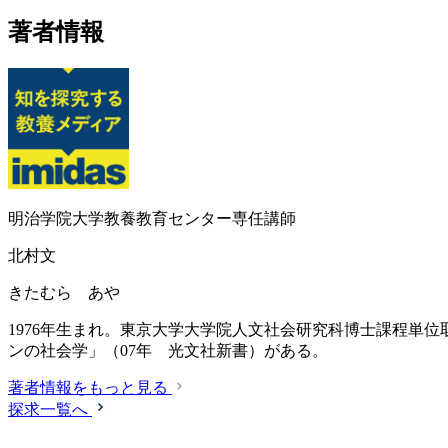
著者情報
明治学院大学教養教育センター専任講師
北村文
きたむら あや
1976年生まれ。東京大学大学院人文社会研究科博士課程単
ンの社会学」（07年 光文社新書）がある。
著者情報をもっと見る
探求一覧へ