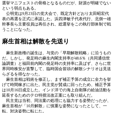
選挙マニフェストの骨格となるものだが、財源が明確でない
という弱点もある。
公明党は9月23日の党大会で、既定方針どおり太田昭宏代
表の再選を正式に承認した。浜四津敏子代表代行、北側一雄
幹事長ら主要役員は再任され、総選挙をこの執行部体制で戦
うことになった。
麻生首相は解散を先送り
麻生新政権の誕生は、与党の「早期解散戦略」に沿うもの
だ。しかし、発足時の麻生内閣支持率が48.6％（共同通信世
論調査）と福田前内閣の発足時の支持率に及ばず、さらに世
界同時株安が直撃して、臨時国会冒頭の解散シナリオは見送
らざるを得なかった。
麻生首相は戦術を修正し、まず補正予算の成立に全力を挙
げて時間稼ぎに出た。民主党が賛成に回ったため、補正予算
は10月16日成立した。インド洋での海上自衛隊の給油活動を
延長するためのテロ特措法改正案にも取り組んだ。
民主党は当初、同法案の処理にも協力する姿勢だったが、
麻生首相が「10月解散」に慎重な姿勢になったとして、一
転、対決姿勢に転じた。