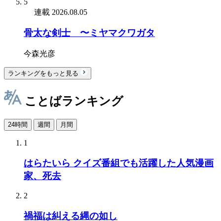
5
連載
2026.08.05
骨太な剣士 〜ミヤマクワガタ
今森光彦
ランキングをもっと見る
ことばランキング
24時間
週間
月間
1
はらたいら クイズ番組でも活躍した人気漫画
家、死去
2
禍福は糾える縄の如し