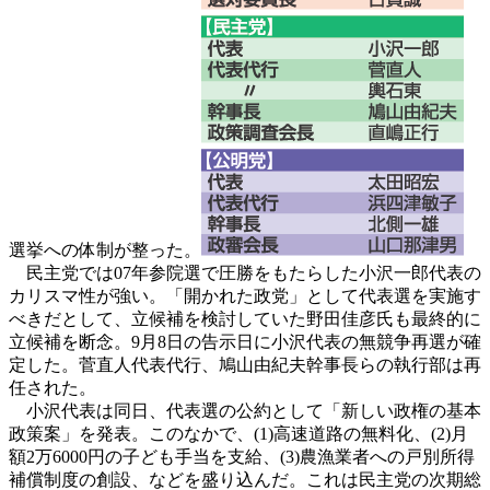
選挙への体制が整った。
民主党では07年参院選で圧勝をもたらした小沢一郎代表の
カリスマ性が強い。「開かれた政党」として代表選を実施す
べきだとして、立候補を検討していた野田佳彦氏も最終的に
立候補を断念。9月8日の告示日に小沢代表の無競争再選が確
定した。菅直人代表代行、鳩山由紀夫幹事長らの執行部は再
任された。
小沢代表は同日、代表選の公約として「新しい政権の基本
政策案」を発表。このなかで、(1)高速道路の無料化、(2)月
額2万6000円の子ども手当を支給、(3)農漁業者への戸別所得
補償制度の創設、などを盛り込んだ。これは民主党の次期総