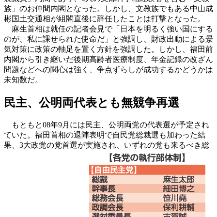
族」のお仲間内閣となった。しかし、文教族でもある中山成
彬国土交通相が組閣直後に辞任したことは打撃となった。
麻生首相は就任の記者会見で「日本を明るく強い国にする
のが、私に課せられた使命だ」と強調し、財政出動による景
気対策に政策の軸足を置く方針を強調した。しかし、福田前
内閣から引き継いだ後期高齢者医療制度、年金記録の改ざん
問題などへの関心は強く、争点ずらしが成功するかどうかは
未知数だ。
民主、公明両代表とも無競争再選
もともと08年9月には民主、公明両党の代表選が予定され
ていた。福田首相の退陣表明で自民党総裁選も加わった結
果、3大政党の党首選が実施され、いずれの党も来るべき総