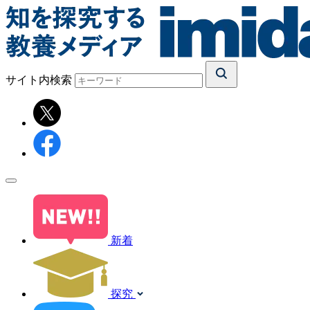
サイト内検索
新着
探究