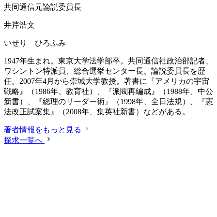
共同通信元論説委員長
井芹浩文
いせり ひろふみ
1947年生まれ。東京大学法学部卒。共同通信社政治部記者、
ワシントン特派員、総合選挙センター長、論説委員長を歴
任。2007年4月から崇城大学教授。著書に『アメリカの宇宙
戦略』（1986年、教育社）、『派閥再編成』（1988年、中公
新書）、『総理のリーダー術』（1998年、全日法規）、『憲
法改正試案集』（2008年、集英社新書）などがある。
著者情報をもっと見る
探求一覧へ