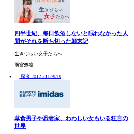
四半世紀、毎日飲酒しないと眠れなかった人
間がそれを断ち切った顛末記
生きづらい女子たちへ
雨宮処凛
探究
2012
2012/
9/19
草食男子や恐妻家、わわしい女もいる狂言の
世界