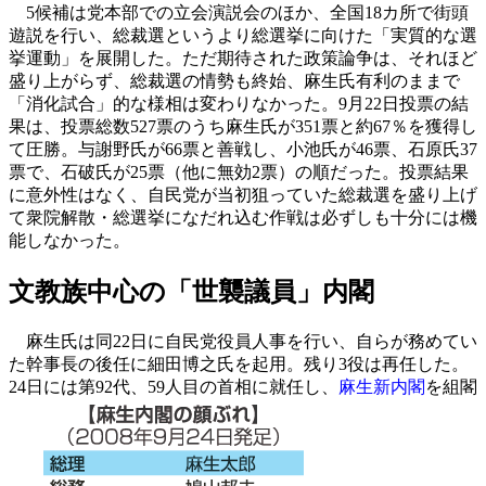
5候補は党本部での立会演説会のほか、全国18カ所で街頭
遊説を行い、総裁選というより総選挙に向けた「実質的な選
挙運動」を展開した。ただ期待された政策論争は、それほど
盛り上がらず、総裁選の情勢も終始、麻生氏有利のままで
「消化試合」的な様相は変わりなかった。9月22日投票の結
果は、投票総数527票のうち麻生氏が351票と約67％を獲得し
て圧勝。与謝野氏が66票と善戦し、小池氏が46票、石原氏37
票で、石破氏が25票（他に無効2票）の順だった。投票結果
に意外性はなく、自民党が当初狙っていた総裁選を盛り上げ
て衆院解散・総選挙になだれ込む作戦は必ずしも十分には機
能しなかった。
文教族中心の「世襲議員」内閣
麻生氏は同22日に自民党役員人事を行い、自らが務めてい
た幹事長の後任に細田博之氏を起用。残り3役は再任した。
24日には第92代、59人目の首相に就任し、
麻生新内閣
を組閣