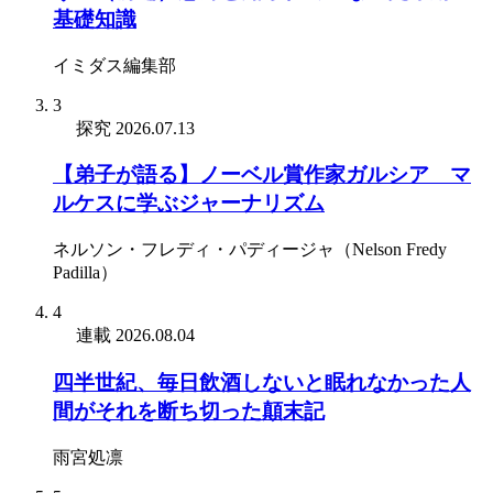
基礎知識
イミダス編集部
3
探究
2026.07.13
【弟子が語る】ノーベル賞作家ガルシア゠マ
ルケスに学ぶジャーナリズム
ネルソン・フレディ・パディージャ（Nelson Fredy
Padilla）
4
連載
2026.08.04
四半世紀、毎日飲酒しないと眠れなかった人
間がそれを断ち切った顛末記
雨宮処凛