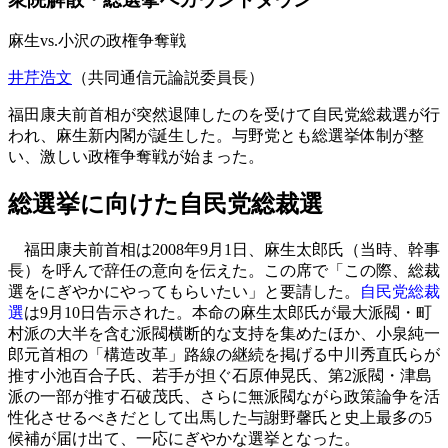
麻生vs.小沢の政権争奪戦
井芹浩文
（共同通信元論説委員長）
福田康夫前首相が突然退陣したのを受けて自民党総裁選が行
われ、麻生新内閣が誕生した。与野党とも総選挙体制が整
い、激しい政権争奪戦が始まった。
総選挙に向けた自民党総裁選
福田康夫前首相は2008年9月1日、麻生太郎氏（当時、幹事
長）を呼んで辞任の意向を伝えた。この席で「この際、総裁
選をにぎやかにやってもらいたい」と要請した。
自民党総裁
選
は9月10日告示された。本命の麻生太郎氏が最大派閥・町
村派の大半を含む派閥横断的な支持を集めたほか、小泉純一
郎元首相の「構造改革」路線の継続を掲げる中川秀直氏らが
推す小池百合子氏、若手が担ぐ石原伸晃氏、第2派閥・津島
派の一部が推す石破茂氏、さらに無派閥ながら政策論争を活
性化させるべきだとして出馬した与謝野馨氏と史上最多の5
候補が届け出て、一応にぎやかな選挙となった。