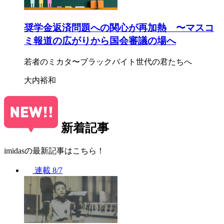
奨学金返済問題への関心が再加熱 〜マスコ
ミ報道の広がりから国会審議の場へ
若者のミカタ〜ブラックバイト世代の君たちへ
大内裕和
新着記事
imidasの最新記事はこちら！
連載
8/7