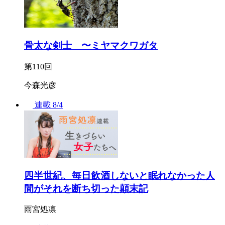
骨太な剣士 〜ミヤマクワガタ
第110回
今森光彦
連載
8/4
四半世紀、毎日飲酒しないと眠れなかった人
間がそれを断ち切った顛末記
雨宮処凛