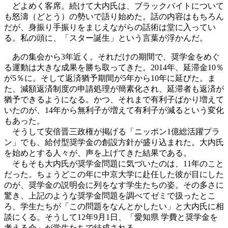
どよめく客席。続けて大内氏は、ブラックバイトについて
も怒濤（どとう）の勢いで語り始めた。話の内容はもちろん
だが、身振り手振りをまじえながらの話術は堂に入ってい
る。私の頭に、「スター誕生」という言葉が浮かんだ。
あの集会から3年近く。それだけの期間で、奨学金をめぐ
る運動は大きな成果を勝ち取ってきた。2014年、延滞金10％
が5％に。そして返済猶予期間が5年から10年に延びた。ま
た、減額返済制度の申請処理が簡素化され、延滞者も返済が
猶予できるようになる。かつ、それまで有利子ばかり増えて
いたのが、14年から無利子が増えて有利子が減るという変化
もあった。
そうして安倍晋三政権が掲げる「ニッポン1億総活躍プラ
ン」でも、給付型奨学金の創設方針が盛り込まれた。大内氏
を始めとする人々が、声を上げてきた結果である。
そもそも大内氏が奨学金問題に気づいたのは、11年のこと
だった。ちょうどこの年に中京大学に赴任した彼が目にした
のが、奨学金の説明会に列をなす学生たちの姿。その多さに
驚き、上記のような奨学金問題を調べてゼミで扱ったとこ
ろ、学生たちが「この問題をなんとかしたい」と大内氏に相
談にくる。そうして12年9月1日、「愛知県 学費と奨学金を
考える会」が学生たちで結成される。