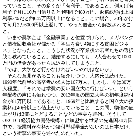
っていること。その多くが「有利子」であること。例えば有
利子で月に10万円借りると4年間で480万円、返還総額は上限
利率3％だと約645万円以上になること。この場合、20年かけ
て毎月2万6000円以上返して、やっと借金から解放されるこ
と。
いまや奨学金は「金融事業」と位置づけられ、メガバンク
と債権回収会社が儲かる「学生を食い物にする貧困ビジネ
ス」となったこと。こうした状況が卒業後の若者たちの選択
肢も狭めていること。結婚するにしても、2人合わせて1000
万円の借金があったら尻込みしてしまうこと。
「では、大学など行かなければいいのではないか」
そんな意見があることも紹介しつつ、大内氏は続けた。
1990年代前半の高卒者の求人は167万人。しかし、今は30万
人程度。「それでは学費の安い国立大に行けばいい」という
年配者の声にも触れつつ、2013年度の国立大学の初年度納付
金が81万円以上であること、1969年と比較すると国立大の授
業料は40倍以上も値上がりしていること、この間、物価の値
上がりは3倍にとどまることなどの事実を羅列。そうして
OECD（経済協力開発機構）に加盟する世界の先進国34カ国
中で、授業料が有料かつ給付型奨学金がないのは日本だけ、
という衝撃の事実を述べたのだった。