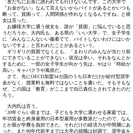
「友だちにお茶に誘われても行けないんです。この大学で
『お金がない』なんて言えないからバイトがあるとかいつも
断って。貧困って、人間関係が作れなくなるんですね」と彼
女は言った。
お嬢様大学に通う彼女を、誰が「貧困」に悩んでいると思
うだろうか。大内氏も、ある県の「いい大学」で、女子学生
に「みんなこんないい服着てて、バイトしないわけにはいか
ないですよ」と言われたことがあるという。
ギリギリの貧困でなくとも、「まわりのみんなが当たり前
にできていることができない」状況は辛い。それをなんとか
するために、一部の女子学生が向かう先は、やはり「時給が
高い」キャバクラや風俗だ。
さて、先にOECD加盟34カ国のうち日本だけが給付型奨学
金がなく、授業料も無料ではないことを書いた。そもそもな
ぜ、この国は「教育」がここまで自己責任とされてきたのだ
ろう。
大内氏は言う。
「20年ぐらい前までは、子どもを大学に通わせる家庭では、
年功賃金と終身雇用の日本型雇用が多数派だったので、なん
とか親が学費を負担できた。それだけの経済力が中間層にあ
った。また90年代前半までは大卒の就職は好調で、奨学金を