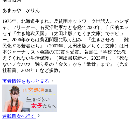
あまみや かりん
1975年、北海道生まれ。反貧困ネットワーク世話人。バンギ
ャ、フリーター、右翼活動家などを経て2000年、自伝的エッ
セイ『生き地獄天国』（太田出版／ちくま文庫）でデビュ
ー。2006年からは貧困問題に取り組み、『生きさせろ！ 難
民化する若者たち』（2007年、太田出版／ちくま文庫）は日
本ジャーナリスト会議のJCJ賞を受賞。著書に『学校では教
えてくれない生活保護』（‎河出書房新社、2023年）、『死な
ないノウハウ 独り身の「金欠」から「散骨」まで』（光文
社新書、2024年）など多数。
著者情報をもっと見る
連載目次へ行く