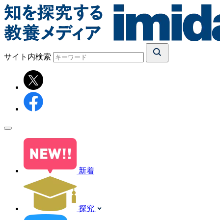
サイト内検索
新着
探究