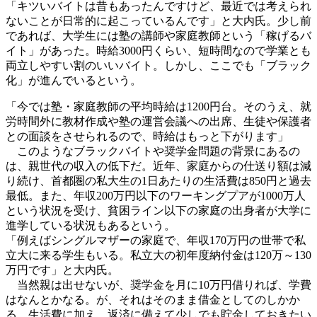
「キツいバイトは昔もあったんですけど、最近では考えられ
ないことが日常的に起こっているんです」と大内氏。少し前
であれば、大学生には塾の講師や家庭教師という「稼げるバ
イト」があった。時給3000円くらい、短時間なので学業とも
両立しやすい割のいいバイト。しかし、ここでも「ブラック
化」が進んでいるという。
「今では塾・家庭教師の平均時給は1200円台。そのうえ、就
労時間外に教材作成や塾の運営会議への出席、生徒や保護者
との面談をさせられるので、時給はもっと下がります」
このようなブラックバイトや奨学金問題の背景にあるの
は、親世代の収入の低下だ。近年、家庭からの仕送り額は減
り続け、首都圏の私大生の1日あたりの生活費は850円と過去
最低。また、年収200万円以下のワーキングプアが1000万人
という状況を受け、貧困ライン以下の家庭の出身者が大学に
進学している状況もあるという。
「例えばシングルマザーの家庭で、年収170万円の世帯で私
立大に来る学生もいる。私立大の初年度納付金は120万～130
万円です」と大内氏。
当然親は出せないが、奨学金を月に10万円借りれば、学費
はなんとかなる。が、それはそのまま借金としてのしかか
る。生活費に加え、返済に備えて少しでも貯金しておきたい