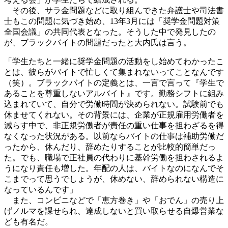
その後、サラ金問題などに取り組んできた弁護士や司法書
士もこの問題に気づき始め、13年3月には「奨学金問題対策
全国会議」の共同代表となった。そうした中で発見したの
が、ブラックバイトの問題だったと大内氏は言う。
「学生たちと一緒に奨学金問題の活動をし始めてわかったこ
とは、彼らがバイトで忙しくて集まれないってことなんです
（笑）。ブラックバイトの定義とは、一言で言って『学生で
あることを尊重しないアルバイト』です。勤務シフトに組み
込まれていて、自分で労働時間が決められない。試験前でも
休ませてくれない。その背景には、企業が正規雇用労働者を
減らす中で、非正規労働者が責任の重い仕事を担わざるを得
なくなった状況がある。以前ならバイトの仕事は補助労働だ
ったから、休んだり、辞めたりすることが比較的簡単だっ
た。でも、職場で正社員の代わりに基幹労働を担わされるよ
うになり責任も増した。年配の人は、バイトなのになんでそ
こまでって思うでしょうが、休めない、辞められない構造に
なっているんです」
また、コンビニなどで「恵方巻き」や「おでん」の売り上
げノルマを課せられ、達成しないと買い取らせる自爆営業な
ども有名だ。