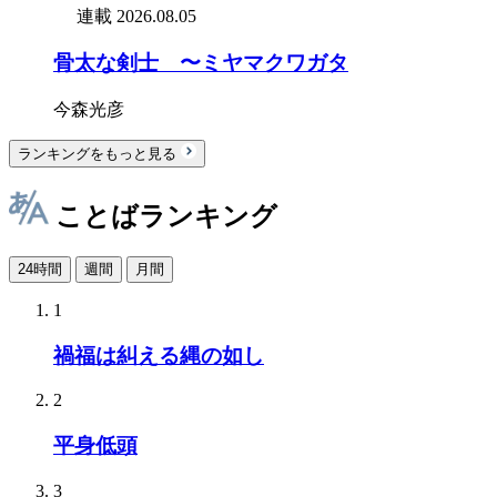
連載
2026.08.05
骨太な剣士 〜ミヤマクワガタ
今森光彦
ランキングをもっと見る
ことばランキング
24時間
週間
月間
1
禍福は糾える縄の如し
2
平身低頭
3