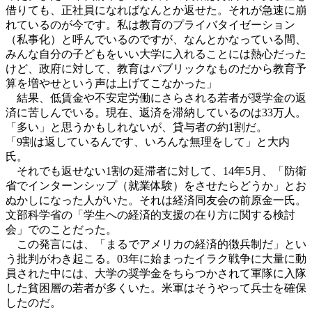
借りても、正社員になればなんとか返せた。それが急速に崩
れているのが今です。私は教育のプライバタイゼーション
（私事化）と呼んでいるのですが、なんとかなっている間、
みんな自分の子どもをいい大学に入れることには熱心だった
けど、政府に対して、教育はパブリックなものだから教育予
算を増やせという声は上げてこなかった」
結果、低賃金や不安定労働にさらされる若者が奨学金の返
済に苦しんでいる。現在、返済を滞納しているのは33万人。
「多い」と思うかもしれないが、貸与者の約1割だ。
「9割は返しているんです、いろんな無理をして」と大内
氏。
それでも返せない1割の延滞者に対して、14年5月、「防衛
省でインターンシップ（就業体験）をさせたらどうか」とお
ぬかしになった人がいた。それは経済同友会の前原金一氏。
文部科学省の「学生への経済的支援の在り方に関する検討
会」でのことだった。
この発言には、「まるでアメリカの経済的徴兵制だ」とい
う批判がわき起こる。03年に始まったイラク戦争に大量に動
員された中には、大学の奨学金をちらつかされて軍隊に入隊
した貧困層の若者が多くいた。米軍はそうやって兵士を確保
したのだ。