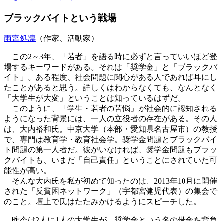
ブラックバイトという戦場
雨宮処凛
（作家、活動家）
この2～3年、「若者」を語る時に必ずと言っていいほど登
場するキーワードがある。それは「奨学金」と「ブラックバ
イト」。ある程度、社会問題に関心がある人であれば耳にし
たことがあると思う。詳しくはわからなくても、なんとなく
「大学生が大変」ということは知っているはずだ。
このように、「学生・若者の苦悩」が社会的に認知される
ようになった背景には、一人の立役者の存在がある。その人
は、大内裕和氏。中京大学（本部・愛知県名古屋市）の教授
で、専門は教育学・教育社会学。奨学金問題とブラックバイ
ト問題の第一人者だ。彼がいなければ、奨学金問題もブラッ
クバイトも、いまだ「自己責任」ということにされていた可
能性が高い。
そんな大内氏を私が初めて知ったのは、2013年10月に開催
された「反貧困ネットワーク」（宇都宮健児代表）の集会で
のこと。壇上で氏はたたみかけるようにスピーチした。
昨今は2人に1人の大学生が、奨学金という名の借金を背負