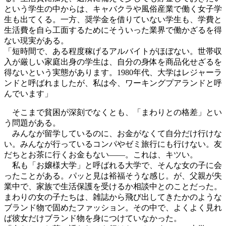
という学生の中からは、キャバクラや風俗産業で働く女子学
生も出てくる。一方、奨学金を借りていない学生も、学費と
生活費を自ら工面するためにそういった業界で働かざるを得
ない現実がある。
「短時間で、ある程度稼げるアルバイトがほぼない。世帯収
入が厳しい家庭出身の学生は、自分の身体を商品化せざるを
得ないという実態があります。1980年代、大学はレジャーラ
ンドと呼ばれましたが、私は今、ワーキングプアランドと呼
んでいます」
そこまで貧困が深刻でなくとも、「まわりとの格差」とい
う問題がある。
みんなが留学しているのに、お金がなくて自分だけ行けな
い。みんなが行っているコンパやゼミ旅行にも行けない。友
だちとお茶に行くお金もない――。これは、キツい。
私も「お嬢様大学」と呼ばれる大学で、そんな女の子に会
ったことがある。パッと見は裕福そうな感じ。が、父親が失
業中で、家族で生活保護を受けるか相談中とのことだった。
まわりの女の子たちは、雑誌から飛び出してきたかのような
ブランド物で固めたファッション。その中で、よくよく見れ
ば彼女だけブランド物を身につけていなかった。