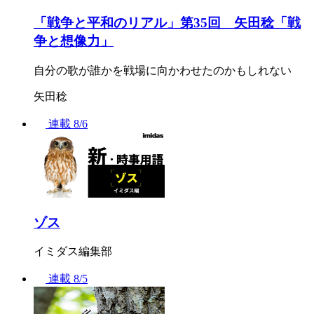
「戦争と平和のリアル」第35回 矢田稔「戦
争と想像力」
自分の歌が誰かを戦場に向かわせたのかもしれない
矢田稔
連載
8/6
ゾス
イミダス編集部
連載
8/5