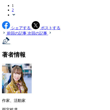
1
2
シェアする
ポストする
前回の記事
次回の記事
著者情報
作家、活動家
雨宮処凛