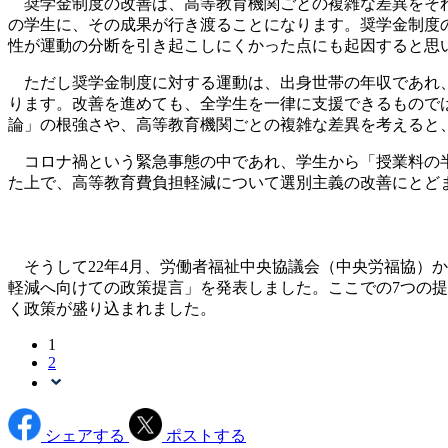
奨学金制度の改善は、高等教育機関ごとの複雑な差異をそれ
の学生に、その成果が行き渡ることになります。奨学金制度
性が運動の分断を引き起こしにくかった点にも起因すると思
ただし奨学金制度に対する運動は、出身世帯の年収であれ、
ります。改善を進めても、全学生を一律に支援できるもので
論」の根強さや、高等教育機関ごとの複雑な差異を考えると
コロナ禍という緊急事態の中であれ、学生から「授業料の半
た上で、高等教育費負担軽減について選別主義の改善にとど
そうして22年4月、労働者福祉中央協議会（中央労福協）か
軽減へ向けての政策提言」を発表しました。ここでの7つの
く政策が盛り込まれました。
1
2
シェアする
ポストする