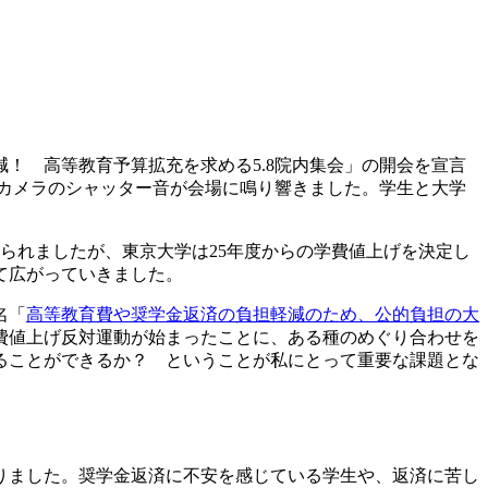
減！ 高等教育予算拡充を求める5.8院内集会」の開会を宣言
、カメラのシャッター音が会場に鳴り響きました。学生と大学
られましたが、東京大学は25年度からの学費値上げを決定し
て広がっていきました。
名「
高等教育費や奨学金返済の負担軽減のため、公的負担の大
費値上げ反対運動が始まったことに、ある種のめぐり合わせを
ることができるか？ ということが私にとって重要な課題とな
りました。奨学金返済に不安を感じている学生や、返済に苦し