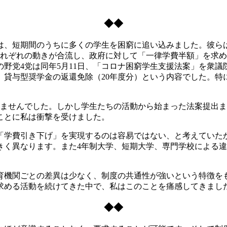
◆◆
、短期間のうちに多くの学生を困窮に追い込みました。彼らは
それぞれの動きが合流し、政府に対して「一律学費半額」を求
野党4党は同年5月11日、「コロナ困窮学生支援法案」を衆
、貸与型奨学金の返還免除（20年度分）という内容でした。
ませんでした。しかし学生たちの活動から始まった法案提出ま
ことに私は衝撃を受けました。
学費引き下げ」を実現するのは容易ではない、と考えていた
きく異なります。また4年制大学、短期大学、専門学校による
機関ごとの差異は少なく、制度の共通性が強いという特徴を
を求める活動を続けてきた中で、私はこのことを痛感してきまし
◆◆