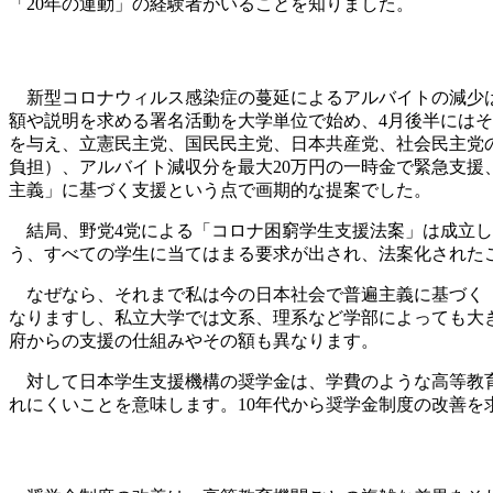
「20年の運動」の経験者がいることを知りました。
新型コロナウィルス感染症の蔓延によるアルバイトの減少は
額や説明を求める署名活動を大学単位で始め、4月後半には
を与え、立憲民主党、国民民主党、日本共産党、社会民主党の
負担）、アルバイト減収分を最大20万円の一時金で緊急支援
主義」に基づく支援という点で画期的な提案でした。
結局、野党4党による「コロナ困窮学生支援法案」は成立し
う、すべての学生に当てはまる要求が出され、法案化された
なぜなら、それまで私は今の日本社会で普遍主義に基づく「
なりますし、私立大学では文系、理系など学部によっても大
府からの支援の仕組みやその額も異なります。
対して日本学生支援機構の奨学金は、学費のような高等教育
れにくいことを意味します。10年代から奨学金制度の改善