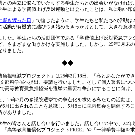
業との両立に悩んでいたりする学生たちとの出会いがなければ
学生による学費値上げ反対運動と出会ったことは、私に強い印
に響き渡った日
」で論じたように、学生たちと私たちの活動は2
の活動が有機的に結びつき始めるきっかけとして、大きな意味
した。学生たちの活動団体である「学費値上げ反対緊急アク
、さまざまな働きかけを実施しました。しかし、25年3月末の
なりました。
◆◆
担軽減プロジェクト」は25年2月18日、「私とあなたができ
まとめ文部科学省へ提出、要請を行いました。そして個人署名につ
こで高等教育費負担軽減を選挙の重要な争点にすることに向け
、25年7月の参議院選挙での争点化を求める私たちの活動は
が6月に出されることを意識し、5月8日に院内集会を開催する
絡がありました。
生の皆さんと話し合いを行いました。話し合いの中で、24年
「高等教育無償化プロジェクトFREE」や「一律学費半額を