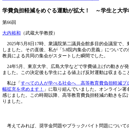
学費負担軽減をめぐる運動が拡大！ ～学生と大学
第66回
大内裕和
（武蔵大学教授）
2025年5月8日17時、衆議
院第二議員会館多
目的会議室で、
しました。その直後、私が「5.8院内集会の意義」について
教員による共同の集会がスタートした瞬間でした。
24年5月、東京大学、広島大学などで学費値上げの動きが発
ました
。この決定後も学生による値上げ反対運動は収まるこ
私は「
すべての人が学べる社会へ 高等教育費負担軽減プ
幅拡充を求めます！
」に取り組んでいました。オンライン署
感じました。この時期以降、高等教育費負担軽減の動きを広
りました。
考えてみれば、奨学金問題やブラックバイト問題についての