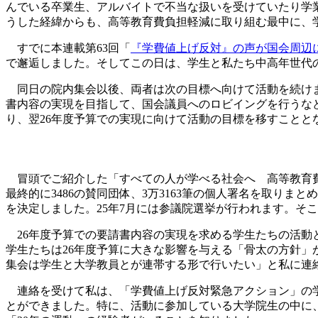
んでいる卒業生、アルバイトで不当な扱いを受けていたり学
うした経緯からも、高等教育費負担軽減に取り組む最中に、
すでに本連載第63回「
『学費値上げ反対』の声が国会周辺
で邂逅しました。そしてこの日は、学生と私たち中高年世代
同日の院内集会以後、両者は次の目標へ向けて活動を続けま
書内容の実現を目指して、国会議員へのロビイングを行うなど
り、翌26年度予算での実現に向けて活動の目標を移すことと
冒頭でご紹介した「すべての人が学べる社会へ 高等教育費負
最終的に3486の賛同団体、3万3163筆の個人署名を取り
を決定しました。25年7月には参議院選挙が行われます。そ
26年度予算での要請書内容の実現を求める学生たちの活動と
学生たちは26年度予算に大きな影響を与える「骨太の方針」
集会は学生と大学教員とが連帯する形で行いたい」と私に連
連絡を受けて私は、「学費値上げ反対緊急アクション」の学
とができました。特に、活動に参加している大学院生の中に、