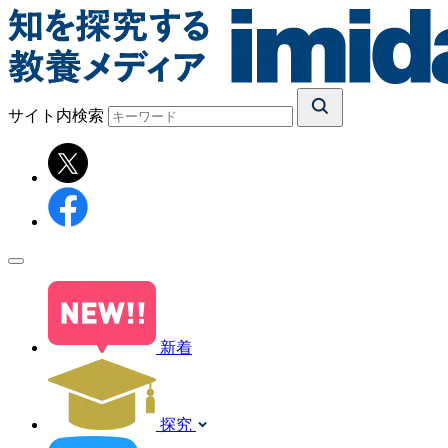
サイト内検索
新着
探究