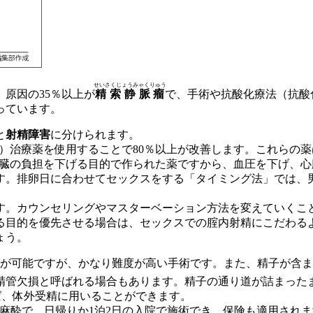
せいさくじょうみゃくりゅう
、原因の35％以上が
精索静脈瘤
で、手術や抗酸化療法（抗酸
っています。
と
射精障害
に分けられます。
全）治療薬を使用することで80％以上が改善します。これらの
心臓の負担を下げる目的で作られた薬ですから、血圧を下げ、
す。排卵日に合わせてセックスをする
「タイミング法」
では、
す。カウンセリングやマスターベーション方法を変えていくこ
る目的を優先させる場合は、セックスでの腟内射精にこだわる
ょう。
が可能ですが、かなり難度が高い手術です。また、精子が含ま
精管欠損と呼ばれる場合もあります。精子の通り道が詰まった
ば、体外受精に用いることができます。
麻酔で、日帰りか1泊2日の入院で施術でき、保険も適用されま