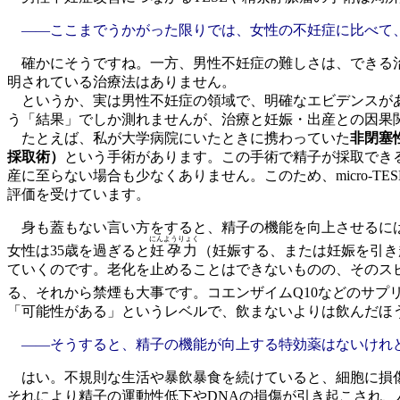
――ここまでうかがった限りでは、女性の不妊症に比べて、
確かにそうですね。一方、男性不妊症の難しさは、できる治
明されている治療法はありません。
というか、実は男性不妊症の領域で、明確なエビデンスがあ
う「結果」でしか測れませんが、治療と妊娠・出産との因果
たとえば、私が大学病院にいたときに携わっていた
非閉塞
採取術）
という手術があります。この手術で精子が採取でき
産に至らない場合も少なくありません。このため、micro-
評価を受けています。
身も蓋もない言い方をすると、精子の機能を向上させるに
にんようりょく
女性は35歳を過ぎると
妊孕力
（妊娠する、または妊娠を引き
ていくのです。老化を止めることはできないものの、そのス
る、それから禁煙も大事です。コエンザイムQ10などのサプ
「可能性がある」というレベルで、飲まないよりは飲んだほ
――そうすると、精子の機能が向上する特効薬はないけれど
はい。不規則な生活や暴飲暴食を続けていると、細胞に損
それにより精子の運動性低下やDNAの損傷が引き起こされ