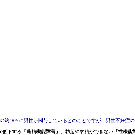
の約48％に男性が関与しているとのことですが、男性不妊症
が低下する
「造精機能障害」
、勃起や射精ができない
「性機能