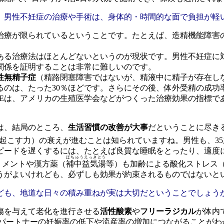
男性不妊症の治療や手術は、身体的・時間的な面で負担が軽
療が限られているということです。たとえば、造精機能障害
る治療法はほとんどないというのが現状です。男性不妊症に
関係を証明することは非常に難しいのです。
性無精子症
（精路閉塞障害ではないが、精液中に精子が存在し
るのは、たった30％ほどです。さらにその後、体外受精の成功
TESEは、アメリカの生殖医学会などがつくった治療効果の指標
は、結局のところ、
生活習慣の改善が大事
だということに尽き
起こす力）の衰えが進むことは知られていますね。男性も、3
ピードを遅くするには、たとえば良質な睡眠をとったり、適度
ほちゅうえっきとう
リメントや漢方薬（
補中益気湯
等）も加齢による酸化ストレス
うがよいけれども、必ずしも効果が約束されるものではないと
も、地道な日々の積み重ねが実は大切だということでしょう
傷を与えて老化を進行させる
活性酸素
や
フリーラジカル
が体内
、パートナーの妊娠率の低下や流産率の増加につながることがわ