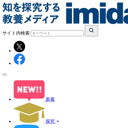
サイト内検索
新着
探究