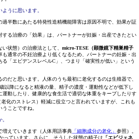
いように思います。
の過半数にあたる特発性造精機能障害は原因不明で、効果が証
対する治療の「効果」は、パートナーが妊娠・出産できたとい
ない状態）の治療法として、
micro-TESE（顕微鏡下精巣精子
率も通常の不妊治療より低くなるため、パートナーの妊娠・出
である「エビデンスレベルC」、つまり「確実性が低い」という
るのだと思います。人体のうち最初に老化するのは生殖器で、
5歳以降になると精液の量、精子の濃度・運動性などが低下し
に運動したり、健康的な食生活で適切な体重をキープしたりす
（老化のストレス）軽減に役立つと言われていますが、これも
いうことですね。
か。
で増えていきます（人体用語事典
「細胞成分の老化」
参照）。
かっています。さらに、そうした状態の精子は
「エピジェネ