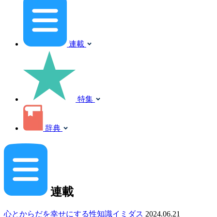
連載
特集
辞典
連載
心とからだを幸せにする性知識イミダス
2024.06.21