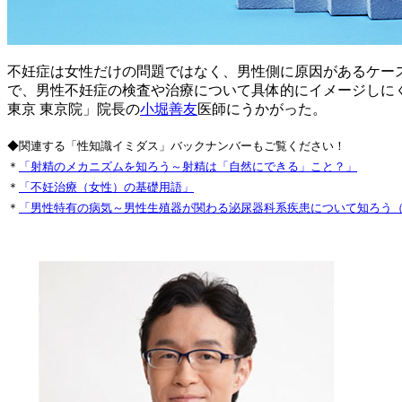
不妊症は女性だけの問題ではなく、男性側に原因があるケー
で、男性不妊症の検査や治療について具体的にイメージしに
東京 東京院」院長の
小堀善友
医師にうかがった。
◆関連する「性知識イミダス」バックナンバーもご覧ください！
＊
「射精のメカニズムを知ろう～射精は「自然にできる」こと？」
＊
「不妊治療（女性）の基礎用語」
＊
「男性特有の病気～男性生殖器が関わる泌尿器科系疾患について知ろう