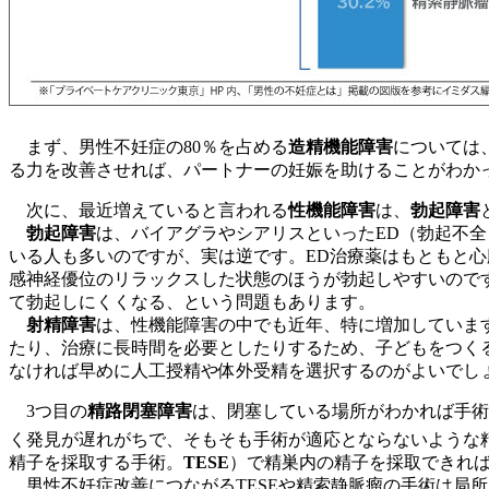
まず、男性不妊症の80％を占める
造精機能障害
については
る力を改善させれば、パートナーの妊娠を助けることがわか
次に、最近増えていると言われる
性機能障害
は、
勃起障害
勃起障害
は、バイアグラやシアリスといったED（勃起不
いる人も多いのですが、実は逆です。ED治療薬はもともと
感神経優位のリラックスした状態のほうが勃起しやすいので
て勃起しにくくなる、という問題もあります。
射精障害
は、性機能障害の中でも近年、特に増加していま
たり、治療に長時間を必要としたりするため、子どもをつく
なければ早めに人工授精や体外受精を選択するのがよいでし
3つ目の
精路閉塞障害
は、閉塞している場所がわかれば手術
く発見が遅れがちで、そもそも手術が適応とならないような
精子を採取する手術。
TESE
）で精巣内の精子を採取できれ
男性不妊症改善につながるTESEや精索静脈瘤の手術は局所