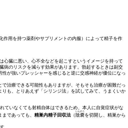
化作用を持つ薬剤やサプリメントの内服）によって精子を作
薬は心臓に悪い、心不全などを起こすというイメージを持って
心臓病のリスクを減らす効果があります。勃起するときは副交
男性が強いプレッシャーを感じると逆に交感神経が優位になっ
とで治療できる可能性もありますが、そもそも治療が困難だっ
よりも、とりあえず
「シリンジ法」
を試してみて、うまくいか
れていなくても射精自体はできるため、本人に自覚症状がな
いんのう
ままであっても、
精巣内精子回収法
（
陰嚢
を切開し、精巣から
す。