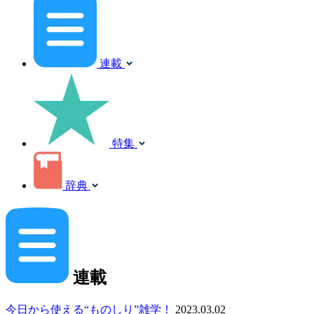
連載
特集
辞典
連載
今日から使える“ものしり”雑学！
2023.03.02