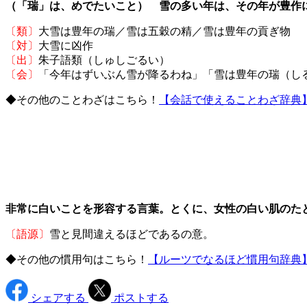
（「瑞」は、めでたいこと） 雪の多い年は、その年が豊作
〔類〕
大雪は豊年の瑞／雪は五穀の精／雪は豊年の貢ぎ物
〔対〕
大雪に凶作
〔出〕
朱子語類（しゅしごるい）
〔会〕
「今年はずいぶん雪が降るわね」「雪は豊年の瑞（し
◆その他のことわざはこちら！
【会話で使えることわざ辞典
非常に白いことを形容する言葉。とくに、女性の白い肌のた
〔語源〕
雪と見間違えるほどであるの意。
◆その他の慣用句はこちら！
【ルーツでなるほど慣用句辞典
シェアする
ポストする