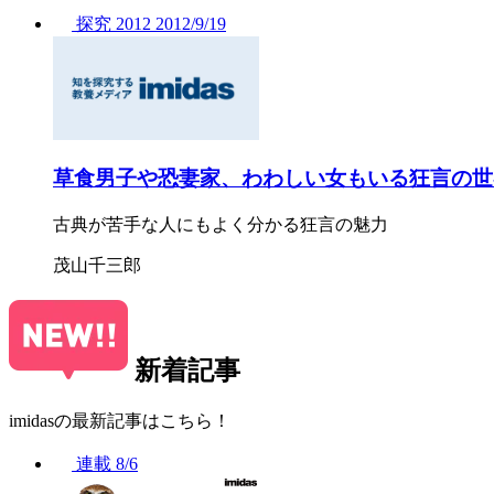
探究
2012
2012/
9/19
草食男子や恐妻家、わわしい女もいる狂言の世
古典が苦手な人にもよく分かる狂言の魅力
茂山千三郎
新着記事
imidasの最新記事はこちら！
連載
8/6