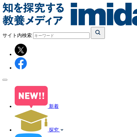
サイト内検索
新着
探究