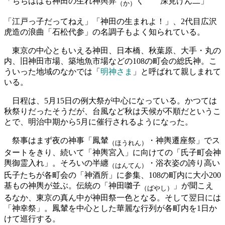
「ちちははも神田の生れ神輿舁
く 深見けん二」
（か）
「江戸っ子だってねえ」「神田の生まれよ！」、2代目広沢
虎造の浪曲「石松代参」の名調子もよく知られている。
東京の中心ともいえる神田、日本橋、秋葉原、大手・丸の
内、旧神田市場、築地魚市場などの108の町会の総氏神。こ
ういった地域のなかでは「
明神さま
」と呼ばれて親しまれて
いる。
日程は、5月15日の例大祭が中心になっている。かつては
秋祭りだったそうだが、台風など秋は天候が不順だというこ
とで、明治中期から5月に催行されるようになった。
祭事はまず夜の神事「鳳輦
・神輿遷座祭」でス
（ほうれん）
タートをきり、続いて「神輿宮入」に向けての「氏子町会神
輿御霊入れ」。そろいの半纏
・浴衣姿の誇り高い
（はんてん）
氏子たちが各町会の「神酒所」に参集、108の町内に大小200
基もの神輿が並ぶ。伝統の「神田囃子
」が聞こえ
（ばやし）
るなか、東京の真ん中が神田祭一色となる。そして翌日には
「神幸祭」。鳳輦を中心とした華麗な行列が各町内を1日か
けて巡行する。