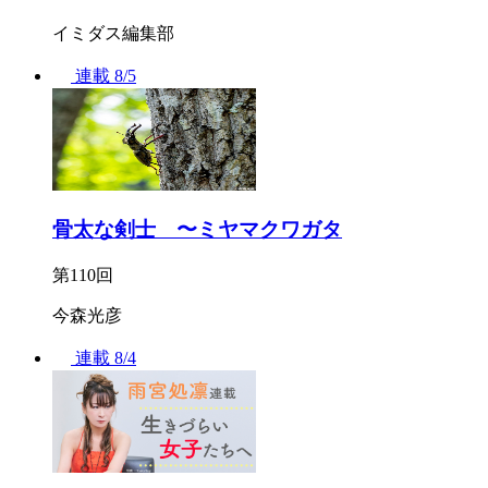
イミダス編集部
連載
8/5
骨太な剣士 〜ミヤマクワガタ
第110回
今森光彦
連載
8/4