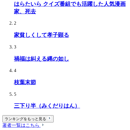
はらたいら クイズ番組でも活躍した人気漫画
家、死去
2
家貧しくして孝子顕る
3
禍福は糾える縄の如し
4
枝葉末節
5
三下り半（みくだりはん）
ランキングをもっと見る
著者一覧はこちら