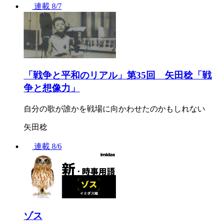
連載
8/7
「戦争と平和のリアル」第35回 矢田稔「戦
争と想像力」
自分の歌が誰かを戦場に向かわせたのかもしれない
矢田稔
連載
8/6
ゾス