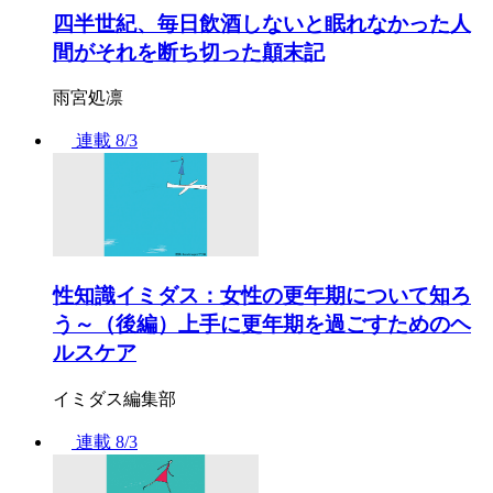
四半世紀、毎日飲酒しないと眠れなかった人
間がそれを断ち切った顛末記
雨宮処凛
連載
8/3
性知識イミダス：女性の更年期について知ろ
う～（後編）上手に更年期を過ごすためのヘ
ルスケア
イミダス編集部
連載
8/3