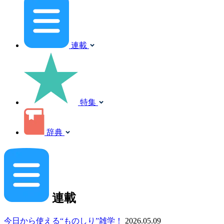
連載
特集
辞典
連載
今日から使える“ものしり”雑学！
2026.05.09