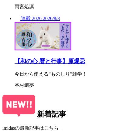
雨宮処凛
連載
2026
2026/
8/8
【和の心 暦と行事】原爆忌
今日から使える“ものしり”雑学！
谷村鯛夢
新着記事
imidasの最新記事はこちら！