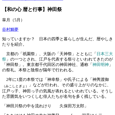
【和の心 暦と行事】神田祭
皐月（5月）
谷村鯛夢
知っていますか？ 日本の四季と暮らしが生んだ、暦やしき
たりを紹介。
京都の「祇園祭」、大阪の「天神祭」とともに「
日本三大
祭
」の一つとされ、江戸を代表する祭りといわれてきたのが
「神田祭」。東京都千代田区の神田神社、通称「
神田明神
」
の祭礼。本祭と陰祭が隔年で行われる。
2年に1度の本祭では「神幸祭」や氏子による「神輿渡御
」などが行われ、その盛り上がりのなかに、
（みこしとぎょ）
江戸っ子、神田っ子の気風が表れるといわれている。そうし
た雰囲気をいつくしむ俳人たちが名句を多く残している。
「神田川祭の中を流れけり 久保田万太郎」