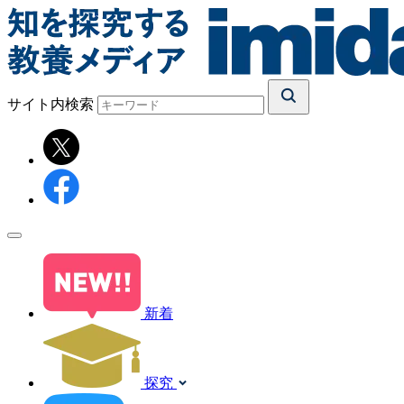
サイト内検索
新着
探究