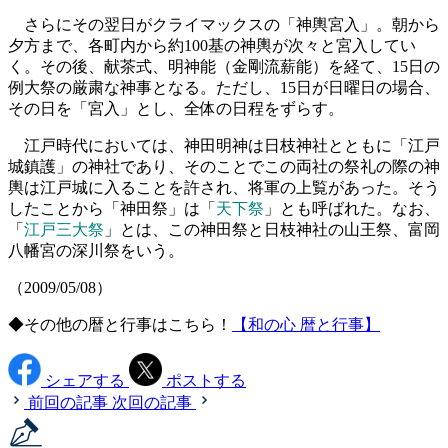
さらにその翌日がクライマックスの「神輿宮入」。朝から
夕方まで、各町内から約100基の神輿が次々と宮入してい
く。その後、献茶式、明神能（金剛流薪能）を経て、15日の
例大祭の厳粛な神事となる。ただし、15日が日曜日の場合、
その日を「宮入」とし、全体の日程をずらす。
江戸時代においては、神田明神は日枝神社とともに「江戸
城鎮護」の神社であり、そのことでこの両社の祭礼の際の神
輿は江戸城に入ることを許され、将軍の上覧があった。そう
したことから「神田祭」は「
天下祭
」とも呼ばれた。なお、
「
江戸三大祭
」とは、この神田祭と日枝神社の山王祭、富岡
八幡宮の深川祭をいう。
（2009/05/08）
◆その他の暦と行事はこちら！
【和の心 暦と行事】
シェアする
ポストする
前回の記事
次回の記事