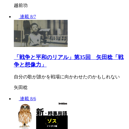
越前功
連載
8/7
「戦争と平和のリアル」第35回 矢田稔「戦
争と想像力」
自分の歌が誰かを戦場に向かわせたのかもしれない
矢田稔
連載
8/6