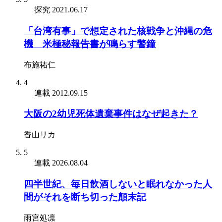
探究
2021.06.17
「台湾有事」で想定された核戦争と沖縄の危
機 米極秘報告書が鳴らす警鐘
布施祐仁
4
連載
2012.09.15
大阪の2幼児死体遺棄事件はなぜ起きた？
香山リカ
5
連載
2026.08.04
四半世紀、毎日飲酒しないと眠れなかった人
間がそれを断ち切った顛末記
雨宮処凛