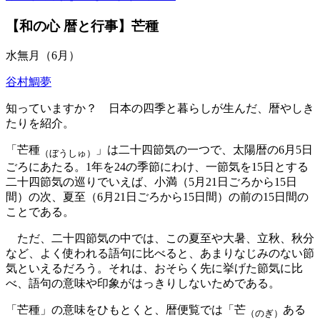
【和の心 暦と行事】芒種
水無月（6月）
谷村鯛夢
知っていますか？ 日本の四季と暮らしが生んだ、暦やしき
たりを紹介。
「芒種
」は二十四節気の一つで、太陽暦の6月5日
（ぼうしゅ）
ごろにあたる。1年を24の季節にわけ、一節気を15日とする
二十四節気の巡りでいえば、小満（5月21日ごろから15日
間）の次、夏至（6月21日ごろから15日間）の前の15日間の
ことである。
ただ、二十四節気の中では、この夏至や大暑、立秋、秋分
など、よく使われる語句に比べると、あまりなじみのない節
気といえるだろう。それは、おそらく先に挙げた節気に比
べ、語句の意味や印象がはっきりしないためである。
「芒種」の意味をひもとくと、暦便覧では「芒
ある
（のぎ）