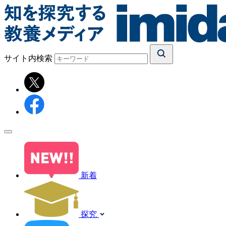
サイト内検索
新着
探究