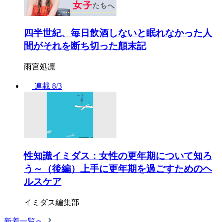
四半世紀、毎日飲酒しないと眠れなかった人
間がそれを断ち切った顛末記
雨宮処凛
連載
8/3
性知識イミダス：女性の更年期について知ろ
う～（後編）上手に更年期を過ごすためのヘ
ルスケア
イミダス編集部
新着一覧へ