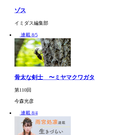
ゾス
イミダス編集部
連載
8/5
骨太な剣士 〜ミヤマクワガタ
第110回
今森光彦
連載
8/4