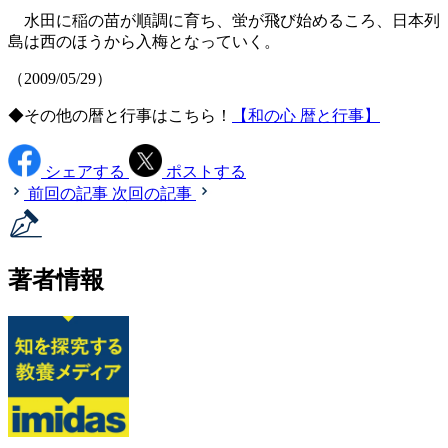
水田に稲の苗が順調に育ち、蛍が飛び始めるころ、日本列
島は西のほうから入梅となっていく。
（2009/05/29）
◆その他の暦と行事はこちら！
【和の心 暦と行事】
シェアする
ポストする
前回の記事
次回の記事
著者情報