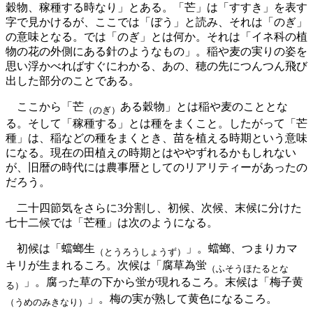
穀物、稼種する時なり」とある。「芒」は「すすき」を表す
字で見かけるが、ここでは「ぼう」と読み、それは「のぎ」
の意味となる。では「のぎ」とは何か。それは「イネ科の植
物の花の外側にある針のようなもの」。稲や麦の実りの姿を
思い浮かべればすぐにわかる、あの、穂の先につんつん飛び
出した部分のことである。
ここから「芒
ある穀物」とは稲や麦のこととな
（のぎ）
る。そして「稼種する」とは種をまくこと。したがって「芒
種」は、稲などの種をまくとき、苗を植える時期という意味
になる。現在の田植えの時期とはややずれるかもしれない
が、旧暦の時代には農事暦としてのリアリティーがあったの
だろう。
二十四節気をさらに3分割し、初候、次候、末候に分けた
七十二候では「芒種」は次のようになる。
初候は「蟷螂生
」。蟷螂、つまりカマ
（とうろうしょうず）
キリが生まれるころ。次候は「腐草為蛍
（ふそうほたるとな
」。腐った草の下から蛍が現れるころ。末候は「梅子黄
る）
」。梅の実が熟して黄色になるころ。
（うめのみきなり）