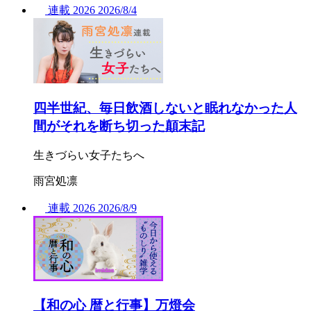
連載
2026
2026/
8/4
四半世紀、毎日飲酒しないと眠れなかった人
間がそれを断ち切った顛末記
生きづらい女子たちへ
雨宮処凛
連載
2026
2026/
8/9
【和の心 暦と行事】万燈会