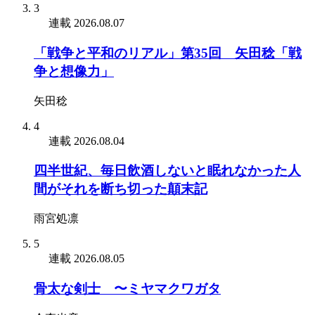
3
連載
2026.08.07
「戦争と平和のリアル」第35回 矢田稔「戦
争と想像力」
矢田稔
4
連載
2026.08.04
四半世紀、毎日飲酒しないと眠れなかった人
間がそれを断ち切った顛末記
雨宮処凛
5
連載
2026.08.05
骨太な剣士 〜ミヤマクワガタ