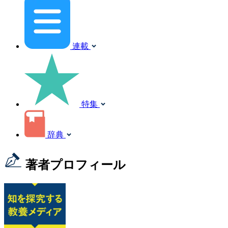
連載
特集
辞典
著者プロフィール