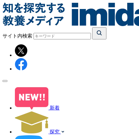
サイト内検索
新着
探究