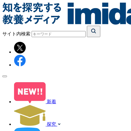
サイト内検索
新着
探究