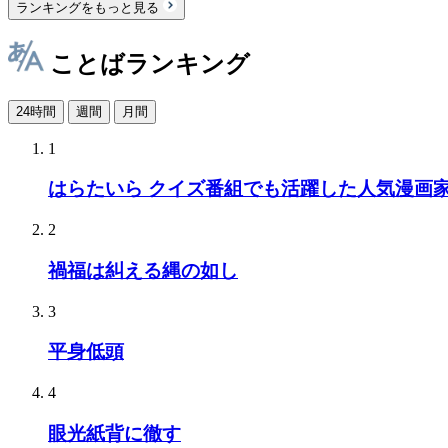
ランキングをもっと見る
ことばランキング
24時間
週間
月間
1
はらたいら クイズ番組でも活躍した人気漫画
2
禍福は糾える縄の如し
3
平身低頭
4
眼光紙背に徹す