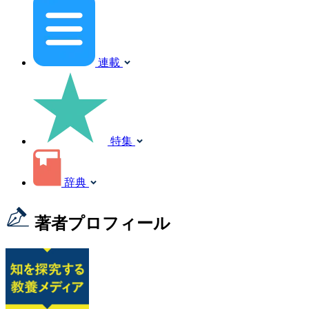
連載
特集
辞典
著者プロフィール