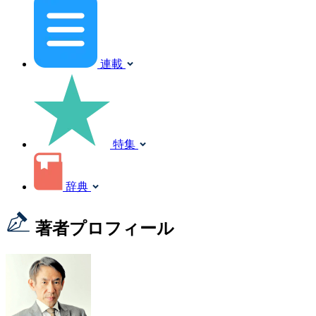
連載
特集
辞典
著者プロフィール