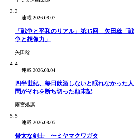
3
連載
2026.08.07
「戦争と平和のリアル」第35回 矢田稔「戦
争と想像力」
矢田稔
4
連載
2026.08.04
四半世紀、毎日飲酒しないと眠れなかった人
間がそれを断ち切った顛末記
雨宮処凛
5
連載
2026.08.05
骨太な剣士 〜ミヤマクワガタ