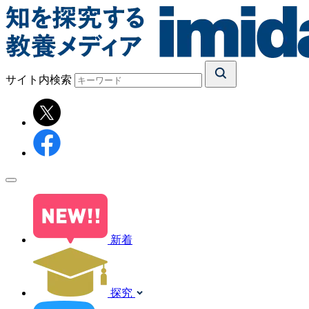
サイト内検索
新着
探究