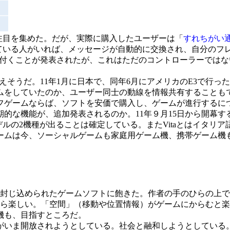
注目を集めた。だが、実際に購入したユーザーは「
すれちがい
っている人がいれば、メッセージが自動的に交換され、自分のフ
面が付くことが発表されたが、これはただのコントローラーでは
がらりと変えそうだ。11年1月に日本で、同年6月にアメリカのE3
ムをしていたのか、ユーザー同士の動線を情報共有することも
フゲームならば、ソフトを安価で購入し、ゲームが進行するに
的な機能が、追加発表されるのか。11年９月15日から開幕
式）モデルの2機種が出ることは確定している。またVitaとはイタ
ムは今、ソーシャルゲームも家庭用ゲーム機、携帯ゲーム機
封じ込められたゲームソフトに飽きた。作者の手のひらの上で
から楽しい。「空間」（移動や位置情報）がゲームにからむと
機も、目指すところだ。
いま開放されようとしている。社会と融和しようとしている。V