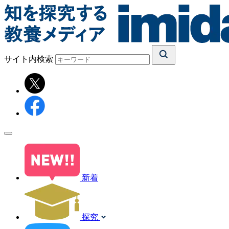
サイト内検索
新着
探究