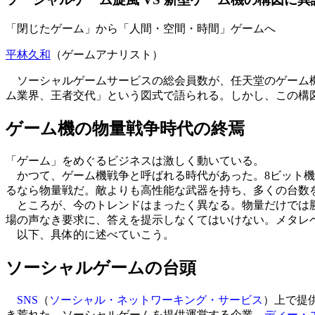
「閉じたゲーム」から「人間・空間・時間」ゲームへ
平林久和
（ゲームアナリスト）
ソーシャルゲーム
サービスの総会員数が、任天堂のゲーム
ム業界、王者交代」という図式で語られる。しかし、この構
ゲーム機の物量戦争時代の終焉
「ゲーム」をめぐるビジネスは激しく動いている。
かつて、ゲーム機戦争と呼ばれる時代があった。8ビット機に
るなら物量戦だ。敵よりも高性能な武器を持ち、多くの台数
ところが、今のトレンドはまったく異なる。物量だけでは勝
場の声なき要求に、答えを提示しなくてはいけない。メタレ
以下、具体的に述べていこう。
ソーシャルゲームの台頭
SNS
（
ソーシャル・ネットワーキング・サービス
）上で提
き荒れた。ソーシャルゲームを提供運営する企業、
ディー・