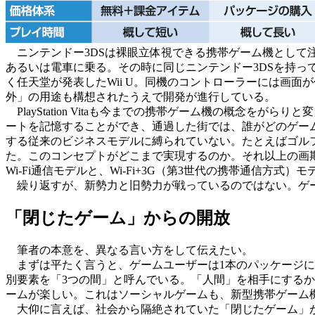
ニンテンドー3DSは裸眼立体視できる携帯ゲーム機として
あるいは電車に乗る。その時に同じニンテンドー3DSを持
く任天堂が発表したWii U。同機のコントローラーには画
外」の用途も構想されたうえで開発が進行している。
PlayStation Vitaも今までの携帯ゲーム機の概念を
ートを記憶することができ、通過した街では、誰がどのゲー
する従来のビジネスモデルに縛られていない。たとえばゴル
た。このコンセプトがどこまで実現するのか。それ以上の画期
Wi-Fi通信モデルと、Wi-Fi+3G（第3世代の携帯通信方
繰り返すが、新勢力と旧勢力が戦っているのではない。ゲー
「閉じたゲーム」からの開放
筆者の本意を、異なる言い方をして伝えたい。
まずは平たく言うと、ゲームユーザーは1本のパッケージに
別要素を「3つの間」と呼んでいる。「人間」を相手にする
ームが楽しい。これはソーシャルゲームも、新型携帯ゲーム
大仰に言えば、社会から隔絶されていた「閉じたゲーム」が