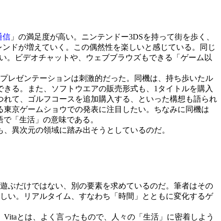
通信
」の満足度が高い。ニンテンドー3DSを持って街を歩く、
レンドが増えていく。この偶然性を楽しいと感じている。同じ
ない。ビデオチャットや、ウェブブラウズもできる「ゲーム以
で行ったプレゼンテーションは刺激的だった。同機は、持ち歩いたル
できる。また、ソフトウエアの販売形式も、1タイトルを購入
つれて、ゴルフコースを追加購入する、といった構想も語られ
する東京ゲームショウでの発表に注目したい。ちなみに同機は
リア語で「生活」の意味である。
も、異次元の領域に踏み出そうとしているのだ。
遊ぶだけではない、別の要素を求めているのだ。筆者はその
楽しい。リアルタイム、すなわち「時間」とともに変化するゲ
itaとは、よく言ったもので、人々の「生活」に密着しよう