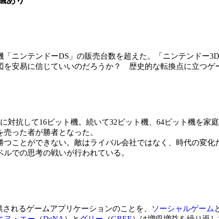
機「ニンテンドーDS」の販売台数を超えた。「ニンテンドー3
図を安易に信じていいのだろうか？ 歴史的な転換点に立つゲ
対抗して16ビット機。続いて32ビット機、64ビット機を家
を売った者が勝者となった。
つことができない。敵はライバル会社ではなく、時代の変化
ベルでの思考の戦いが行われている。
供されるゲームアプリケーションのことを、
ソーシャルゲーム
エヌ・エー
（
DeNA
）と
グリー
（
GREE
）は増収増益を繰り返し