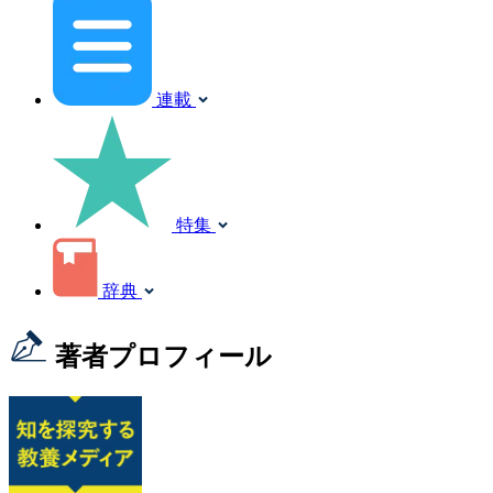
連載
特集
辞典
著者プロフィール