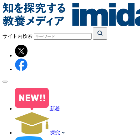
サイト内検索
新着
探究