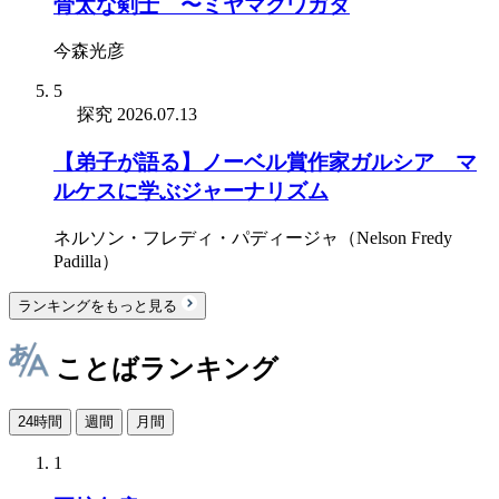
骨太な剣士 〜ミヤマクワガタ
今森光彦
5
探究
2026.07.13
【弟子が語る】ノーベル賞作家ガルシア゠マ
ルケスに学ぶジャーナリズム
ネルソン・フレディ・パディージャ（Nelson Fredy
Padilla）
ランキングをもっと見る
ことばランキング
24時間
週間
月間
1