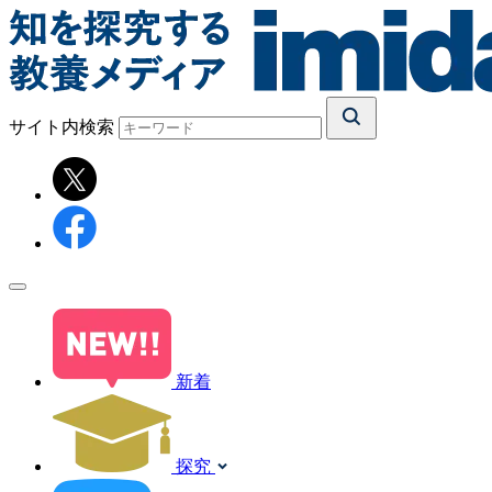
サイト内検索
新着
探究