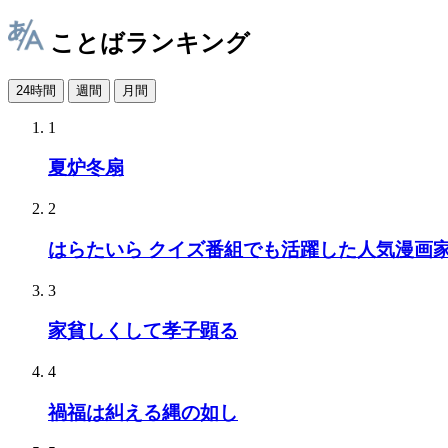
ことばランキング
24時間
週間
月間
1
夏炉冬扇
2
はらたいら クイズ番組でも活躍した人気漫画
3
家貧しくして孝子顕る
4
禍福は糾える縄の如し