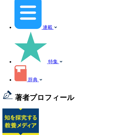
連載
特集
辞典
著者プロフィール