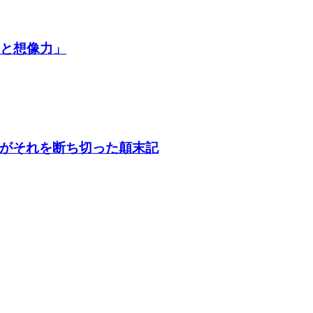
争と想像力」
がそれを断ち切った顛末記