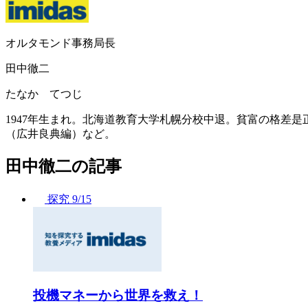
オルタモンド事務局長
田中徹二
たなか てつじ
1947年生まれ。北海道教育大学札幌分校中退。貧富の格差是
（広井良典編）など。
田中徹二の記事
探究
9/15
投機マネーから世界を救え！