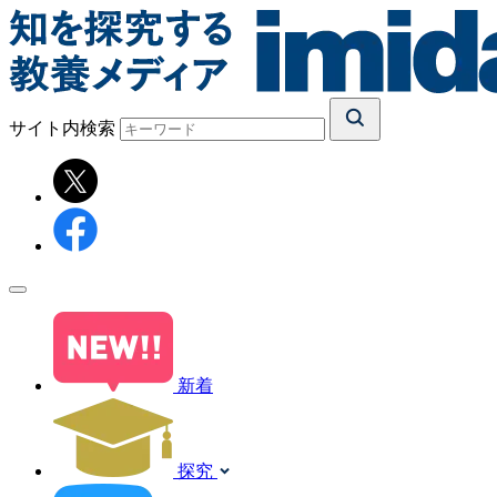
サイト内検索
新着
探究