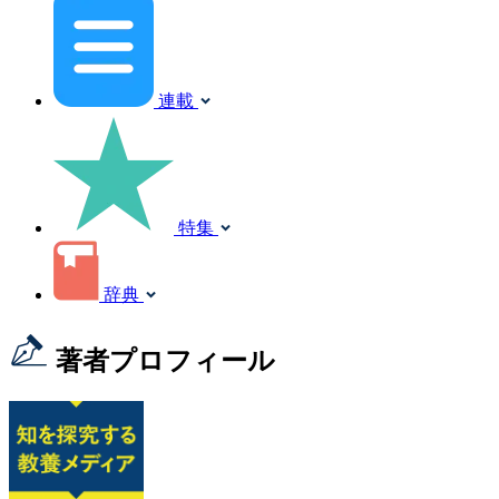
連載
特集
辞典
著者プロフィール