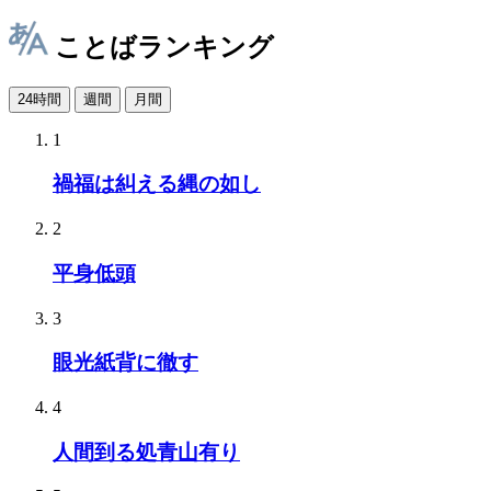
ことばランキング
24時間
週間
月間
1
禍福は糾える縄の如し
2
平身低頭
3
眼光紙背に徹す
4
人間到る処青山有り