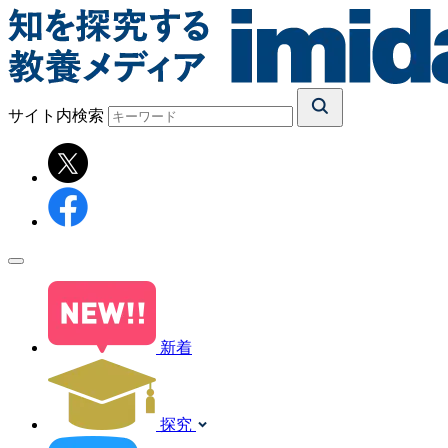
サイト内検索
新着
探究