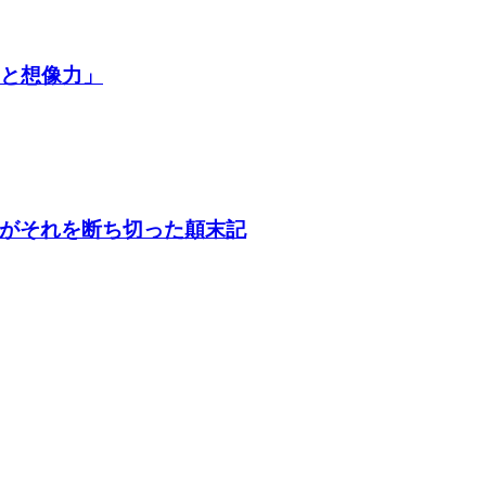
争と想像力」
がそれを断ち切った顛末記