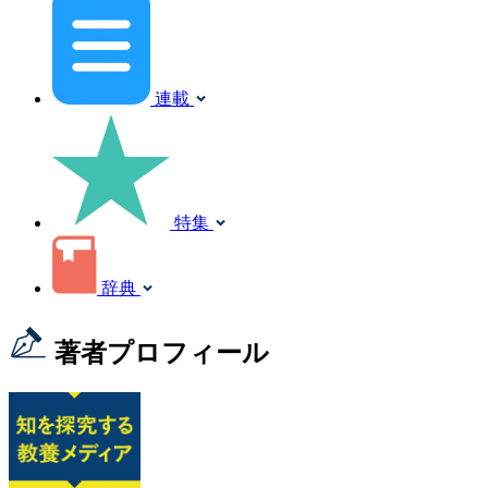
連載
特集
辞典
著者プロフィール