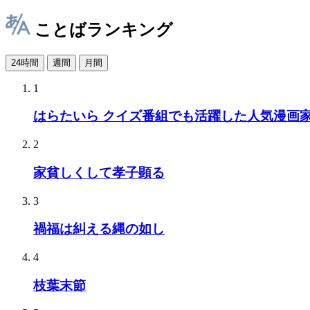
ことばランキング
24時間
週間
月間
1
はらたいら クイズ番組でも活躍した人気漫画
2
家貧しくして孝子顕る
3
禍福は糾える縄の如し
4
枝葉末節