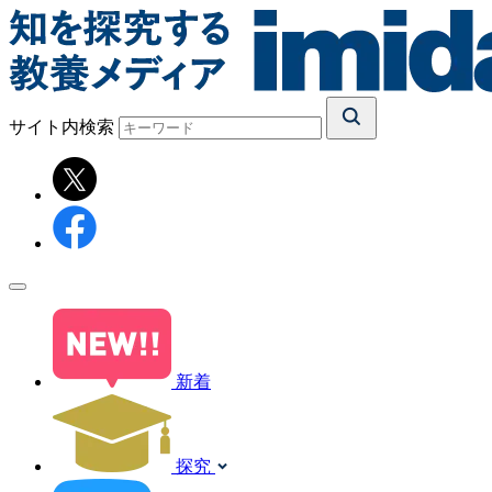
サイト内検索
新着
探究