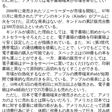
のに対し、アメリカでは電子書籍端末が市場を牽引してい
る。
2006年に発売されたソニーリーダーが市場を開拓し、07年
11月に発売されたアマゾンのキンドル（Kindle）がブームに
火をつけた。正式な発表はないが、キンドルの累計販売台数
は300万台以上といわれている。
キンドルが成功した理由としては、電子書籍に初めからベ
ストセラーをそろえたことと、電子書籍の価格を印刷書籍よ
り安く設定したことが指摘されている。また、3G（第3世代
携帯電話）の通信機能を搭載したことで、いつでもどこでも
電子書籍の購入が可能であり、スペック上は1500冊もの本を
持ち運ぶことができる。一方、書籍の販売サイドとしては、
電子書籍はデータをサーバーに置いておくだけなので、印刷
書籍と異なって原則的に品切れをなくすことができる。
市場が白熱化するなかで、アップルの携帯端末iPadが短期
間で爆発的な売れ行きを示している。アップルの発表による
と、10年4月3日の発売初日に30万台以上が販売され、電子書
籍はiPad経由だけで25万冊以上も売れたという。
ただし、日本で電子書籍端末が発売されたとして、アメリ
カのように売れるとは限らないだろう。アメリカと日本では
本に対する愛着に彼我の差がある。アメリカ人にとって読書
は消費行為に近く、休暇に何冊もの本を持って行き、読み終