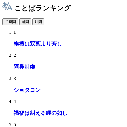
ことばランキング
24時間
週間
月間
1
栴檀は双葉より芳し
2
阿鼻叫喚
3
ショタコン
4
禍福は糾える縄の如し
5