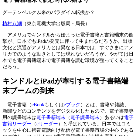
グーテンベルク以来のパラダイム転換か？
植村八潮
（東京電機大学出版局・局長）
アメリカでキンドルから始まった電子書籍と書籍端末の衝
撃が、日本でもiPadの発売に伴って生まれるだろうか。出版
文化と流通がアメリカとは異なる日本では、すぐさまにアメ
リカでのような動きとしては現れないだろうが、やがては日
本でも電子書籍端末で電子書籍を読む環境が整ってくること
だろう。
キンドルとiPadが牽引する電子書籍端
末ブームの到来
電子書籍（
eBook
もしくは
eブック
）とは、書籍や雑誌、
新聞などのコンテンツをデジタル化したもので、電子書籍専
用の読書端末は
電子書籍端末
（
電子読書端末
）あるいは
電子
書籍リーダー
（
eリーダー
）と呼ばれている。日本ではコミ
ックを中心に携帯電話向け配信が電子書籍市場の中心である