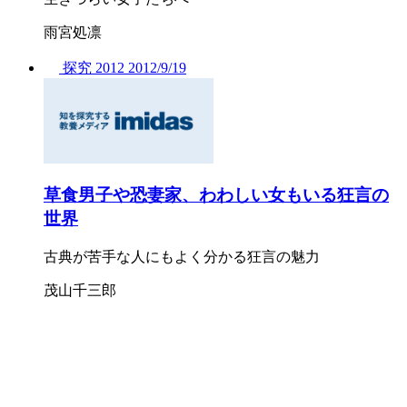
雨宮処凛
探究
2012
2012/
9/19
草食男子や恐妻家、わわしい女もいる狂言の
世界
古典が苦手な人にもよく分かる狂言の魅力
茂山千三郎