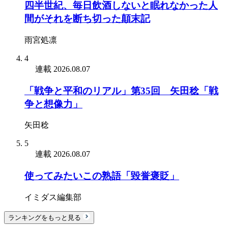
四半世紀、毎日飲酒しないと眠れなかった人
間がそれを断ち切った顛末記
雨宮処凛
4
連載
2026.08.07
「戦争と平和のリアル」第35回 矢田稔「戦
争と想像力」
矢田稔
5
連載
2026.08.07
使ってみたいこの熟語「毀誉褒貶」
イミダス編集部
ランキングをもっと見る