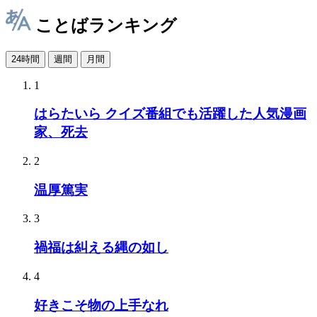
ことばランキング
24時間
週間
月間
1
はらたいら クイズ番組でも活躍した人気漫画
家、死去
2
温厚篤実
3
禍福は糾える縄の如し
4
好きこそ物の上手なれ