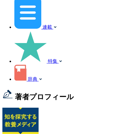
連載
特集
辞典
著者プロフィール