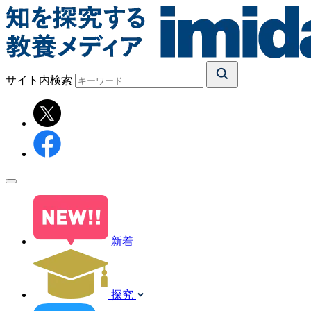
サイト内検索
新着
探究