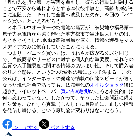
「乳幼児を持つ層」が実需を牽引し、彼らの行動に同調する
ことで不安から逃れようとする20代後半層と、高齢者層がそ
こに追随した。そうして全国へ波及したのが、今回の「パニ
ック買い」といえるだろう。
ミネラルウオーターや乾電池の需要が、被災地や福島第一
原子力発電所から遠く離れた地方都市で急速拡大したのは、
もともとそうした地域は高齢者層が厚く、情報の獲得をマス
メディアのみに依存していたことにもよる。
つまり「パニック買い」は、うわさが広がる公式と同じ
で、当該商品やサービスに対する個人的な重要度、それらの
品質や入手難易度に関する情報のあいまい性、そして購入者
のリスク態度、という3つの変数の積によって決まる。この
公式は、インターネットの発達で情報の伝達スピードが速く
なった現代社会であっても、1970年代の
オイルショック
後に
起きたトイレットペーパー
買い占め騒動
のころと本質的には
何も変わっていない。したがって、そうした社会問題に備え
た対策も、ひたすら真摯（しんし）に長期的に、正しい情報
を発信し続ける、という原則論に変わりはないだろう。
シェアする
ポストする