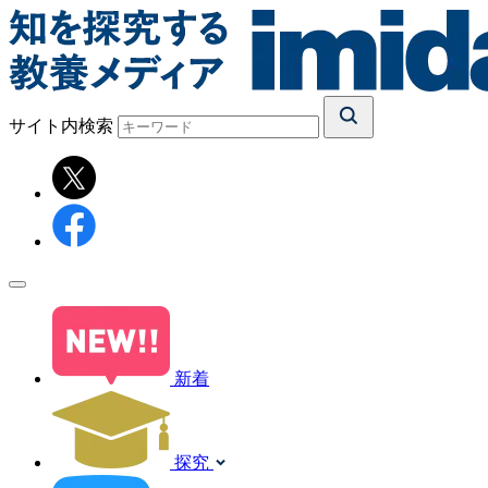
サイト内検索
新着
探究