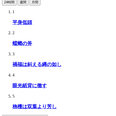
24時間
週間
月間
1
平身低頭
2
蟷螂の斧
3
禍福は糾える縄の如し
4
眼光紙背に徹す
5
栴檀は双葉より芳し