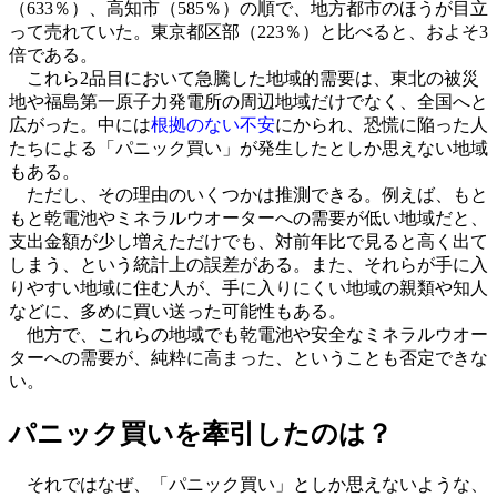
（633％）、高知市（585％）の順で、地方都市のほうが目立
って売れていた。東京都区部（223％）と比べると、およそ3
倍である。
これら2品目において急騰した地域的需要は、東北の被災
地や福島第一原子力発電所の周辺地域だけでなく、全国へと
広がった。中には
根拠のない不安
にかられ、恐慌に陥った人
たちによる「パニック買い」が発生したとしか思えない地域
もある。
ただし、その理由のいくつかは推測できる。例えば、もと
もと乾電池やミネラルウオーターへの需要が低い地域だと、
支出金額が少し増えただけでも、対前年比で見ると高く出て
しまう、という統計上の誤差がある。また、それらが手に入
りやすい地域に住む人が、手に入りにくい地域の親類や知人
などに、多めに買い送った可能性もある。
他方で、これらの地域でも乾電池や安全なミネラルウオー
ターへの需要が、純粋に高まった、ということも否定できな
い。
パニック買いを牽引したのは？
それではなぜ、「パニック買い」としか思えないような、