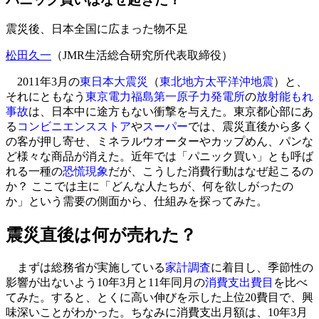
震災後、日本全国に広まった物不足
松田久一
（JMR生活総合研究所代表取締役）
2011年3月の
東日本大震災
（
東北地方太平洋沖地震
）と、
それにともなう
東京電力
福島第一原子力発電所
の
放射能もれ
事故
は、日本中に途方もない衝撃を与えた。東京都心部にあ
る
コンビニエンスストア
や
スーパー
では、震災直後から多く
の客が押し寄せ、ミネラルウオーターやカップめん、パンな
ど様々な商品が消えた。近年では「パニック買い」とも呼ば
れる一種の
恐慌現象
だが、こうした消費行動はなぜ起こるの
か？ ここでは主に「どんな人たちが、何を欲しがったの
か」という需要の側面から、仕組みを探ってみた。
震災直後は何が売れた？
まずは総務省が実施している
家計調査
に着目し、季節性の
影響が出ないよう10年3月と11年同月の
消費支出費目
を比べ
てみた。すると、とくに高い伸びを示した上位20費目で、興
味深いことがわかった。ちなみに消費支出月額は、10年3月