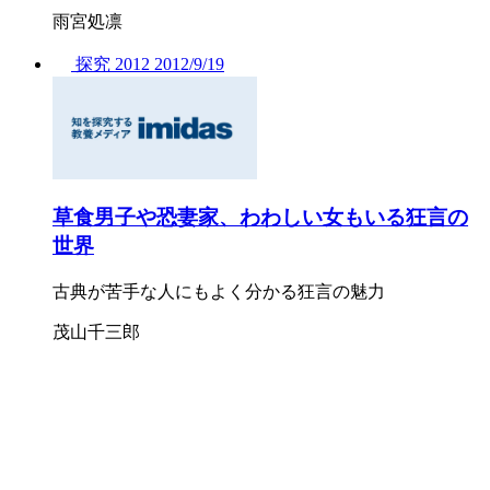
雨宮処凛
探究
2012
2012/
9/19
草食男子や恐妻家、わわしい女もいる狂言の
世界
古典が苦手な人にもよく分かる狂言の魅力
茂山千三郎