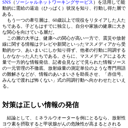
SNS
（
ソーシャルネットワーキングサービス
）を活用して能
動的に需給の逼迫（ひっぱく）状況を知り、行動し得た層で
ある。
もう一つの牽引層は、60歳以上で現役をリタイアした人た
ちである。子どもはすでに独立し、自分や家族の健康に大き
な関心を向けている層だ。
この層の大半は、健康への関心が高い一方で、震災や放射
線に関する情報はテレビや新聞といったマスメディアから受
動的かつ、あいまいにしか知り得ず、他者の行動に同調する
しかなかった人たちである。さらに、マスメディアによる大
量で一方的な情報発信、記者会見などで見られた情報ソース
の一元管理の不徹底、放射線量の測定単位のような専門用語
の難解さなどが、情報のあいまいさを助長させ、「赤信号、
みんなで渡れば怖くない」式の同調行動へ向かわせたといえ
る。
対策は正しい情報の発信
結論として、ミネラルウオーターを例にとるなら、放射性
ヨウ素を摂取すると甲状腺がんの危険性が高まるとされる