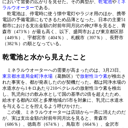
において需要の広がりを見せた。その典型が、
乾電池
や
ミネ
ラルウオーター
である。
乾電池は、停電時に使う懐中電灯やラジオ用のほか、携帯
電話の予備電源にもできるため品薄となった。日本の主要51
都市における支出金額の対前年同月比の伸び率を見ると、青
森市（473％）が最も高く、以下、盛岡市および東京都区部
（449％）、宇都宮市（404％）、札幌市（397％）、長野市
（382％）の順となっている。
乾電池と水から見えたこと
ミネラルウオーターへの需要が高まったのは、3月23日、
東京都水道局
金町浄水場
（葛飾区）で
放射性ヨウ素
が検出さ
れた事実を、都が発表したのが契機だった。都は同浄水場の
水道水から1キロあたり210ベクレルの放射性ヨウ素を検出
し、乳児向けの飲み水として国の基準の2倍を超えたため、
給水する都内23区と多摩地域の5市を対象に、乳児に水道水
を与えることを控えるよう呼びかけた。
この後、ミネラルウオーターは店頭から一斉に消えたのだ
が、実は支出金額の対前年同月比を見ると、青森市
（686％）、徳島市（674％）、鳥取市（664％）、金沢市