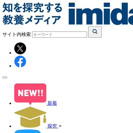
サイト内検索
新着
探究