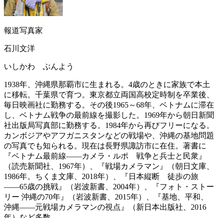
報道写真家
石川文洋
いしかわ ぶんよう
1938年、沖縄県那覇市に生まれる。4歳のときに家族で本土
に移転。千葉県で育つ。東京都立両国高校定時制を卒業後、
毎日映画社に勤務する。その後1965～68年、ベトナムに滞在
し、ベトナム戦争の最前線を撮影した。1969年から朝日新聞
社出版局写真部に勤務する。1984年から再びフリーになる。
カンボジアやアフガニスタンなどの戦場や、沖縄の基地問題
の写真でも知られる。現在は長野県諏訪市に在住。著書に
『ベトナム最前線――カメラ・ルポ 戦争と兵士と民衆』
（読売新聞社、1967年）、『戦場カメラマン』（朝日文庫、
1986年。ちくま文庫、2018年）、『日本縦断 徒歩の旅
――65歳の挑戦』（岩波新書、2004年）、『フォト・ストー
リー 沖縄の70年』（岩波新書、2015年）、『基地、平和、
沖縄――元戦場カメラマンの視点』（新日本出版社、2016
年）など多数。