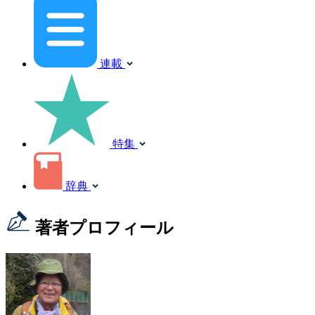
連載
特集
辞典
著者プロフィール