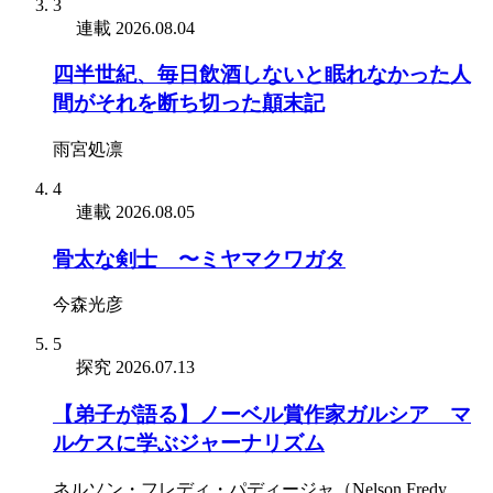
3
連載
2026.08.04
四半世紀、毎日飲酒しないと眠れなかった人
間がそれを断ち切った顛末記
雨宮処凛
4
連載
2026.08.05
骨太な剣士 〜ミヤマクワガタ
今森光彦
5
探究
2026.07.13
【弟子が語る】ノーベル賞作家ガルシア゠マ
ルケスに学ぶジャーナリズム
ネルソン・フレディ・パディージャ（Nelson Fredy