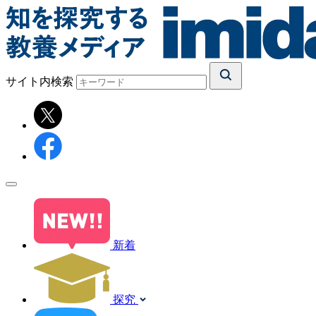
サイト内検索
新着
探究