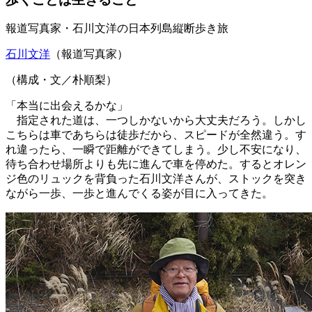
報道写真家・石川文洋の日本列島縦断歩き旅
石川文洋
（報道写真家）
（構成・文／朴順梨）
「本当に出会えるかな」
指定された道は、一つしかないから大丈夫だろう。しかし
こちらは車であちらは徒歩だから、スピードが全然違う。す
れ違ったら、一瞬で距離ができてしまう。少し不安になり、
待ち合わせ場所よりも先に進んで車を停めた。するとオレン
ジ色のリュックを背負った石川文洋さんが、ストックを突き
ながら一歩、一歩と進んでくる姿が目に入ってきた。