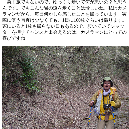
「急ぐ旅でもないので、ゆっくり歩いて何が悪いの？と思う
んです。でもこんな岩の道を歩くことは珍しいね。私はカメ
ラマンだから、毎日何かしら感じたことを撮っています。実
際に使う写真は少なくても、1日に100枚ぐらいは撮ります。
家にいると1枚も撮らない日もあるので、歩いていてシャッ
ターを押すチャンスと出会えるのは、カメラマンにとっての
喜びですね」