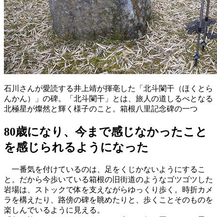
石川さんが愛読する井上靖が揮亳した「北斗闌干（ほくとら
んかん）」の碑。「北斗闌干」とは、旅人の道しるべとなる
北極星が燦然と輝く様子のこと。箱根八里記念碑の一つ
80歳になり、今まで感じなかったこと
を感じられるようになった
一番気を付けているのは、足をくじかないようにするこ
と。だから今歩いている箱根の旧街道のようなゴツゴツした
岩場は、ストックで体を支えながらゆっくり歩く。時折カメ
ラを構えたり、路傍の碑を眺めたりと、歩くことそのものを
楽しんでいるように見える。