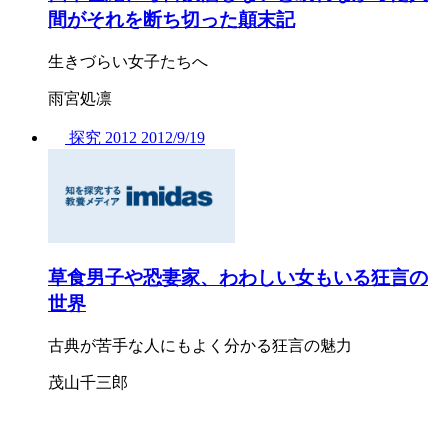
間がそれを断ち切った顛末記
生きづらい女子たちへ
雨宮処凛
探究
2012
2012/
9/19
草食男子や恐妻家、わわしい女もいる狂言の
世界
古典が苦手な人にもよく分かる狂言の魅力
茂山千三郎