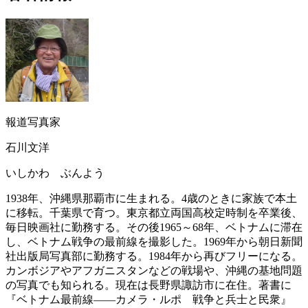
報道写真家
石川文洋
いしかわ ぶんよう
1938年、沖縄県那覇市に生まれる。4歳のときに家族で本土
に移転。千葉県で育つ。東京都立両国高校定時制を卒業後、
毎日映画社に勤務する。その後1965～68年、ベトナムに滞在
し、ベトナム戦争の最前線を撮影した。1969年から朝日新聞
社出版局写真部に勤務する。1984年から再びフリーになる。
カンボジアやアフガニスタンなどの戦場や、沖縄の基地問題
の写真でも知られる。現在は長野県諏訪市に在住。著書に
『ベトナム最前線――カメラ・ルポ 戦争と兵士と民衆』