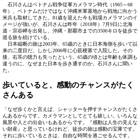
石川さんはベトナム戦争従軍カメラマン時代（1965～68
年）、ベトナムだけではなく沖縄米軍基地から戦地に向かう
米兵も取材してきた。81歳を迎えた今も戦場カメラマンのイ
メージが強いが、石川さんは昨年（2018年）7月9日に北海
道・宗谷岬を出発し、沖縄・那覇市までの3500キロを徒歩で
巡る旅を続けている。
日本縦断の旅は2003年、65歳のときに日本海側を歩いて以
来の二度目だ。しかし2006年に心筋梗塞で入院した。その
後、右耳の聴力も失ったという。65歳の頃とは年齢も体調も
違うのに、なぜまた日本を歩き通すのか。石川さんに聞い
た。
歩いていると、感動のチャンスがたく
さんある
「なぜ歩くかと言えば、シャッターを押すチャンスがたくさ
んあるからです。カメラマンとしてとても嬉しい。いろんな
風景や人との出会いもあるからです。『感動は人生の見えな
い財産』と思っているけれど、徒歩の旅は感動の宝庫です。
それに歩いているときは、自由な時間を過ごせるんです。