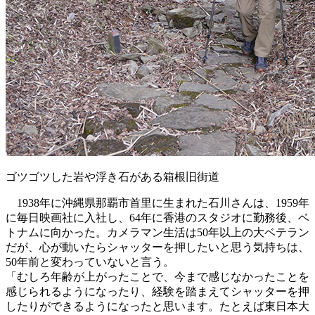
ゴツゴツした岩や浮き石がある箱根旧街道
1938年に沖縄県那覇市首里に生まれた石川さんは、1959年
に毎日映画社に入社し、64年に香港のスタジオに勤務後、ベ
トナムに向かった。カメラマン生活は50年以上の大ベテラン
だが、心が動いたらシャッターを押したいと思う気持ちは、
50年前と変わっていないと言う。
「むしろ年齢が上がったことで、今まで感じなかったことを
感じられるようになったり、経験を踏まえてシャッターを押
したりができるようになったと思います。たとえば東日本大