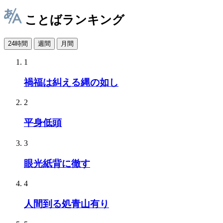
ことばランキング
24時間
週間
月間
1
禍福は糾える縄の如し
2
平身低頭
3
眼光紙背に徹す
4
人間到る処青山有り