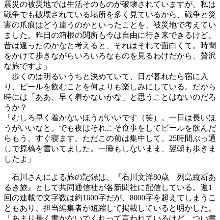
震災の被災地では生活そのものが破壊されていますが、私は
戦争でも破壊されている場所を多く見ているから、戦争と災
害の爪痕はどう違うのかといったことを、被災地で考えてい
ました。昨日の箱根の関所も今は自由に行き来できるけど、
昔は違ったのかなと考えると、それはそれで面白くて。時間
をかけて歩きながらいろいろなものを見るわけだから、贅沢
な旅ですよ」
歩くのは明るいうちと決めていて、日が暮れたら宿に入
り、ビールを飲むことを何よりも楽しみにしている。だから
時には「ああ、早く着かないかな」と思うことはないのだろ
うか？
「むしろ早く着かないほうがいいです（笑）。一日は長いほ
うがいいなと。でも夜はそれこそ食事をしてビールを飲んだ
らもう、すぐ寝ます。ただこの前は集中して、25時間ぶっ通
しで原稿を書いてました。一睡もしないまま、翌朝も歩きま
したよ」
石川さんによる旅の記録は、『石川文洋80歳 列島縦断あ
るき旅』として共同通信社が各新聞社に配信している。週1
回の連載で文字数は約1600字だが、8000字を超えてしまうこ
ともあり、担当編集者が短縮して掲載していると明かした。
「あまり長く書かないでくれって言われているけど、つい書