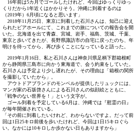
16年前は5カ月でゴールしたけれど、今回はゆっくりゆっ
くりだから1年近くはかかりそう。沖縄に到着するのは
（2019年）6月頃になると思います」
2018年11月25日、東京に到着した石川さんは、知己に迎え
られたビアホールにて、これまでの旅についての報告会を開
いた。北海道を出て青森、宮城、岩手、福島、茨城、千葉、
東京と歩いてきたが、長野県諏訪市の自宅に戻ったのち、年
明けを待ってから、再び歩くことになっていると語った。
2019年1月16日、私と石川さんは神奈川県足柄下郡箱根町
から静岡県三島市に向かう東海道で、会う約束をしていた。
石川さんは予定より少し遅れたが、その理由は「箱根の関所
を撮影していたから」。
アウトドアブランドのモンベルが提供したリュックには、
マンガ家の石坂啓さんによる石川さんの似顔絵とともに、
「戦争のない世界を！」という文字が。
ゴール到着を予定している6月は、沖縄では『慰霊の日』
が毎年開催されている。
「その前に到着したいけれど、わからないですよ。だって前
回は1日25キロ前後を歩いたけれど、今回は1日15キロぐら
い。なかには10キロしか歩かない日もありますから」