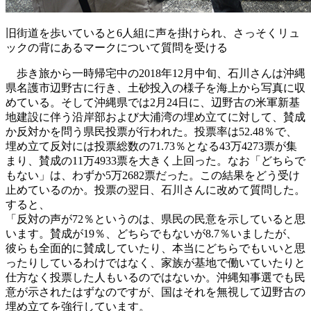
旧街道を歩いていると6人組に声を掛けられ、さっそくリュ
ックの背にあるマークについて質問を受ける
歩き旅から一時帰宅中の2018年12月中旬、石川さんは沖縄
県名護市辺野古に行き、土砂投入の様子を海上から写真に収
めている。そして沖縄県では2月24日に、辺野古の米軍新基
地建設に伴う沿岸部および大浦湾の埋め立てに対して、賛成
か反対かを問う県民投票が行われた。投票率は52.48％で、
埋め立て反対には投票総数の71.73％となる43万4273票が集
まり、賛成の11万4933票を大きく上回った。なお「どちらで
もない」は、わずか5万2682票だった。この結果をどう受け
止めているのか。投票の翌日、石川さんに改めて質問した。
すると、
「反対の声が72％というのは、県民の民意を示していると思
います。賛成が19％、どちらでもないが8.7％いましたが、
彼らも全面的に賛成していたり、本当にどちらでもいいと思
ったりしているわけではなく、家族が基地で働いていたりと
仕方なく投票した人もいるのではないか。沖縄知事選でも民
意が示されたはずなのですが、国はそれを無視して辺野古の
埋め立てを強行しています。