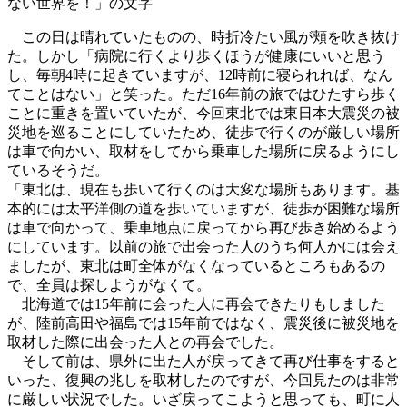
ない世界を！」の文字
この日は晴れていたものの、時折冷たい風が頬を吹き抜け
た。しかし「病院に行くより歩くほうが健康にいいと思う
し、毎朝4時に起きていますが、12時前に寝られれば、なん
てことはない」と笑った。ただ16年前の旅ではひたすら歩く
ことに重きを置いていたが、今回東北では東日本大震災の被
災地を巡ることにしていたため、徒歩で行くのが厳しい場所
は車で向かい、取材をしてから乗車した場所に戻るようにし
ているそうだ。
「東北は、現在も歩いて行くのは大変な場所もあります。基
本的には太平洋側の道を歩いていますが、徒歩が困難な場所
は車で向かって、乗車地点に戻ってから再び歩き始めるよう
にしています。以前の旅で出会った人のうち何人かには会え
ましたが、東北は町全体がなくなっているところもあるの
で、全員は探しようがなくて。
北海道では15年前に会った人に再会できたりもしました
が、陸前高田や福島では15年前ではなく、震災後に被災地を
取材した際に出会った人との再会でした。
そして前は、県外に出た人が戻ってきて再び仕事をすると
いった、復興の兆しを取材したのですが、今回見たのは非常
に厳しい状況でした。いざ戻ってこようと思っても、町に人