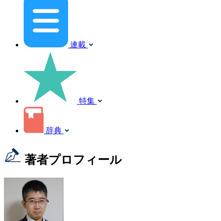
連載
特集
辞典
著者プロフィール