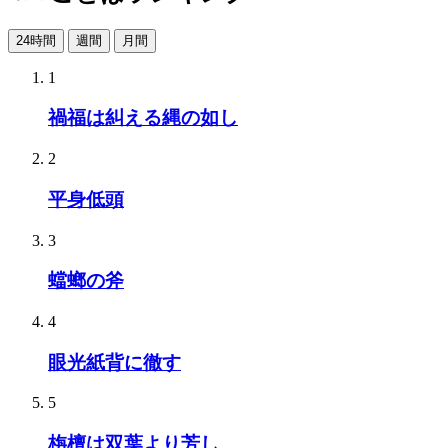
24時間
週間
月間
1
禍福は糾える縄の如し
2
平身低頭
3
蟷螂の斧
4
眼光紙背に徹す
5
栴檀は双葉より芳し