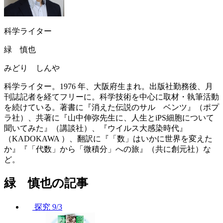
科学ライター
緑 慎也
みどり しんや
科学ライター。1976 年、大阪府生まれ。出版社勤務後、月
刊誌記者を経てフリーに。科学技術を中心に取材・執筆活動
を続けている。著書に『消えた伝説のサル ベンツ』（ポプ
ラ社）、共著に『山中伸弥先生に、人生とiPS細胞について
聞いてみた』（講談社）、『ウイルス大感染時代』
（KADOKAWA ）、翻訳に『「数」はいかに世界を変えた
か』『「代数」から「微積分」への旅』（共に創元社）な
ど。
緑 慎也の記事
探究
9/3