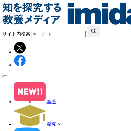
サイト内検索
新着
探究