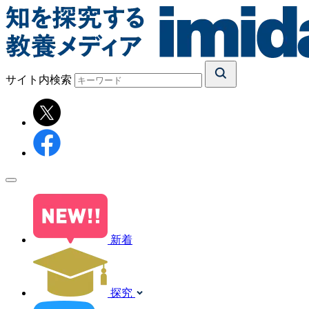
サイト内検索
新着
探究