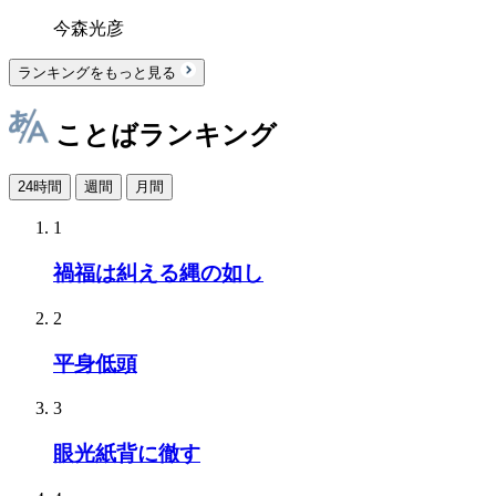
今森光彦
ランキングをもっと見る
ことばランキング
24時間
週間
月間
1
禍福は糾える縄の如し
2
平身低頭
3
眼光紙背に徹す