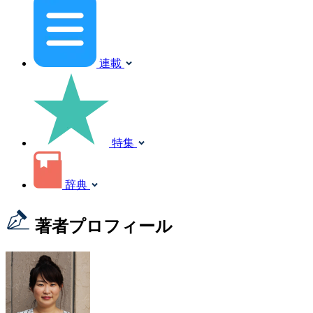
連載
特集
辞典
著者プロフィール