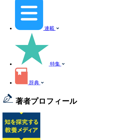
連載
特集
辞典
著者プロフィール