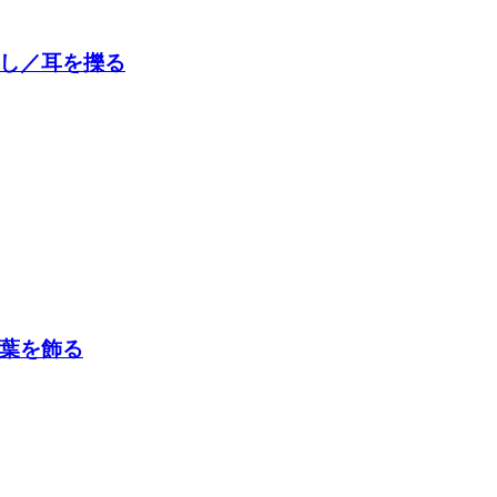
し／耳を擽る
葉を飾る