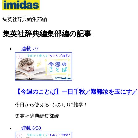
集英社辞典編集部編
集英社辞典編集部編の記事
連載
7/7
【今週のことば】一日千秋／艱難汝を玉にす／
今日から使える“ものしり”雑学！
集英社辞典編集部編
連載
6/30