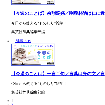
【今週のことば】余韻嫋嫋／剛毅朴訥は仁に近
今日から使える“ものしり”雑学！
集英社辞典編集部編
連載
5/19
【今週のことば】一言半句／言葉は身の文／言
今日から使える“ものしり”雑学！
集英社辞典編集部編
1
2