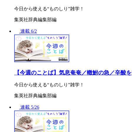
今日から使える“ものしり”雑学！
集英社辞典編集部編
連載
6/2
【今週のことば】気息奄奄／轍鮒の急／辛酸を
今日から使える“ものしり”雑学！
集英社辞典編集部編
連載
5/26