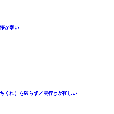
懐が寒い
ちくれ）を破らず／雲行きが怪しい