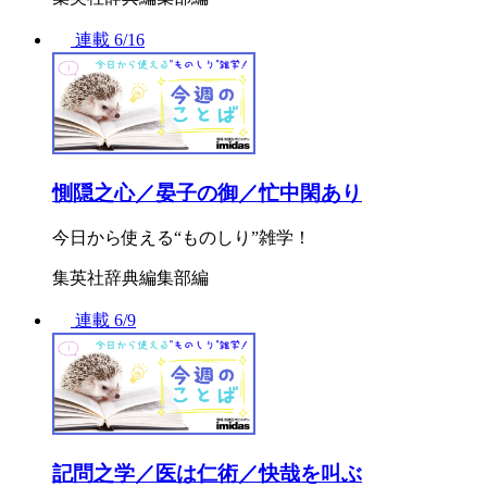
連載
6/16
惻隠之心／晏子の御／忙中閑あり
今日から使える“ものしり”雑学！
集英社辞典編集部編
連載
6/9
記問之学／医は仁術／快哉を叫ぶ