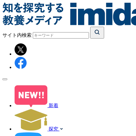
サイト内検索
新着
探究