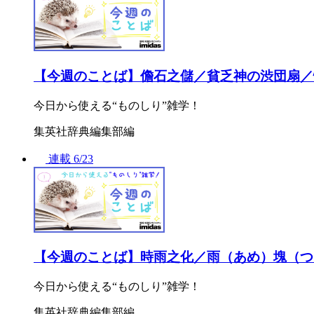
【今週のことば】儋石之儲／貧乏神の渋団扇／
今日から使える“ものしり”雑学！
集英社辞典編集部編
連載
6/23
【今週のことば】時雨之化／雨（あめ）塊（つ
今日から使える“ものしり”雑学！
集英社辞典編集部編