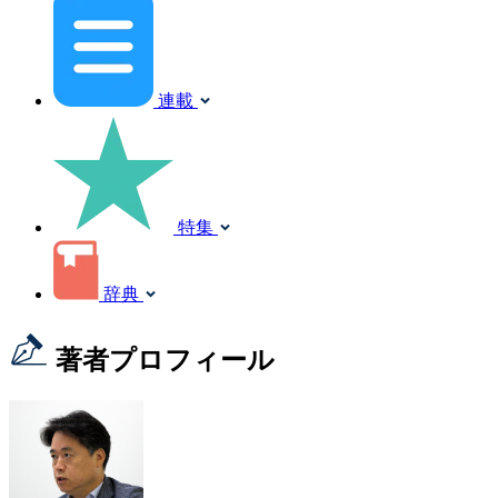
連載
特集
辞典
著者プロフィール