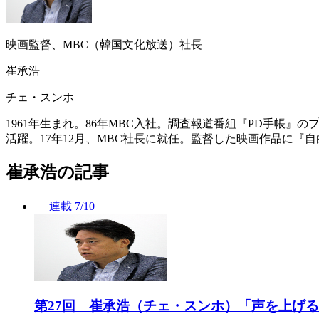
映画監督、MBC（韓国文化放送）社長
崔承浩
チェ・スンホ
1961年生まれ。86年MBC入社。調査報道番組『PD手帳
活躍。17年12月、MBC社長に就任。監督した映画作品に『
崔承浩の記事
連載
7/10
第27回 崔承浩（チェ・スンホ）「声を上げ