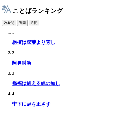
ことばランキング
24時間
週間
月間
1
栴檀は双葉より芳し
2
阿鼻叫喚
3
禍福は糾える縄の如し
4
李下に冠を正さず