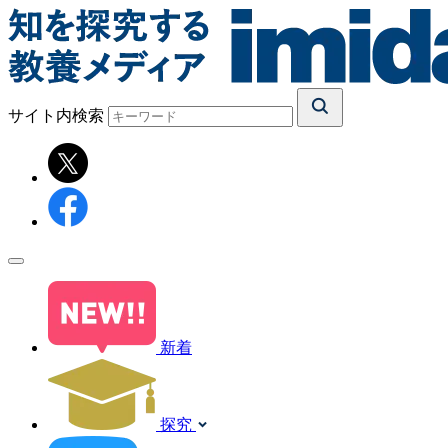
サイト内検索
新着
探究