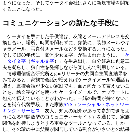
ようになった。そしてケータイ会社はさらに新規市場を開拓
することになった。
コミュニケーションの新たな手段に
ケータイを手にした子供達は、友達とメールアドレスを交
換し合い、場所、時間を問わずに、頻繁に、装飾メールやキ
ャラメール、写真付きメールなどを交換するようになった。
そして1980年代に「変体少女文字」が生まれたように、「
ケ
ータイ文字
（
ギャル文字
）」を生み出し、自分好みに創意工
夫を凝らし、独自性を発揮しながら楽しんで利用している。
情報通信総合研究所とgooリサーチの共同自主調査結果を
みてみると、家族で会話が増えればケータイメールや通話も
増え、直接会話が少ない家庭でも、面と向かって言えないこ
とを、絵文字などを使ったケータイメールで、オブラートに
包んで伝えていることがわかった。一緒の時間が持てないこ
とを補う代替手段、また家族
SNS
（
ソーシャル・ネットワー
キング・サービス
友人、知人の紹介があって参加できるよ
うになる非開放型のコミュニティーサイト）を通じて、家族
関係を維持しようとする重要なツールとなっている。しか
し、その環の中に父親が関与している割合が小さいとの結果