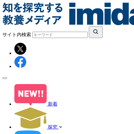
サイト内検索
新着
探究