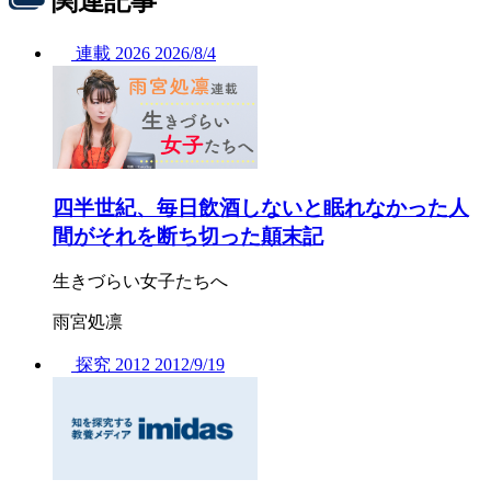
関連記事
連載
2026
2026/
8/4
四半世紀、毎日飲酒しないと眠れなかった人
間がそれを断ち切った顛末記
生きづらい女子たちへ
雨宮処凛
探究
2012
2012/
9/19