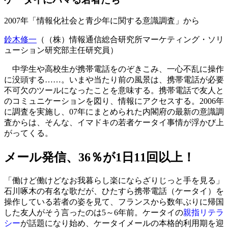
2007年「情報化社会と青少年に関する意識調査」から
鈴木修一
（（株）情報通信総合研究所マーケティング・ソリ
ューション研究部主任研究員）
中学生や高校生が携帯電話をのぞきこみ、一心不乱に操作
に没頭する……。いまや当たり前の風景は、携帯電話が必要
不可欠のツールになったことを意味する。携帯電話で友人と
のコミュニケーションを図り、情報にアクセスする。2006年
に調査を実施し、07年にまとめられた内閣府の最新の意識調
査からは、そんな、イマドキの若者ケータイ事情が浮かび上
がってくる。
メール発信、36％が1日11回以上！
「働けど働けどなお我暮らし楽にならざりじっと手を見る」
石川啄木の有名な歌だが、ひたすら携帯電話（ケータイ）を
操作している若者の姿を見て、フランスから数年ぶりに帰国
した友人がそう言ったのは5～6年前。ケータイの
親指リテラ
シー
が話題になり始め、ケータイメールの本格的利用期を迎