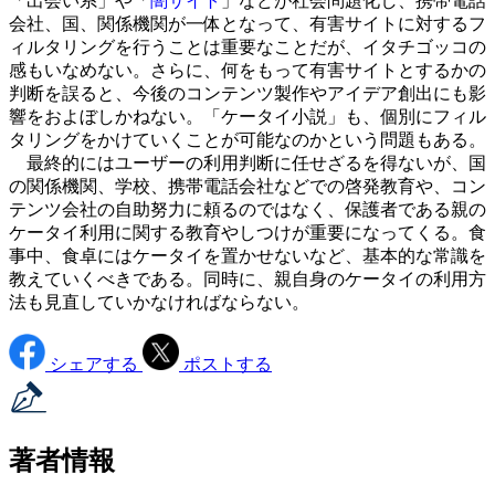
「出会い系」や「
闇サイト
」などが社会問題化し、携帯電話
会社、国、関係機関が一体となって、有害サイトに対するフ
ィルタリングを行うことは重要なことだが、イタチゴッコの
感もいなめない。さらに、何をもって有害サイトとするかの
判断を誤ると、今後のコンテンツ製作やアイデア創出にも影
響をおよぼしかねない。「ケータイ小説」も、個別にフィル
タリングをかけていくことが可能なのかという問題もある。
最終的にはユーザーの利用判断に任せざるを得ないが、国
の関係機関、学校、携帯電話会社などでの啓発教育や、コン
テンツ会社の自助努力に頼るのではなく、保護者である親の
ケータイ利用に関する教育やしつけが重要になってくる。食
事中、食卓にはケータイを置かせないなど、基本的な常識を
教えていくべきである。同時に、親自身のケータイの利用方
法も見直していかなければならない。
シェアする
ポストする
著者情報