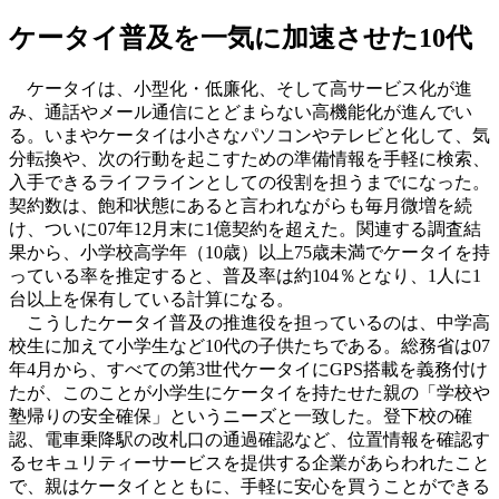
ケータイ普及を一気に加速させた10代
ケータイは、小型化・低廉化、そして高サービス化が進
み、通話やメール通信にとどまらない高機能化が進んでい
る。いまやケータイは小さなパソコンやテレビと化して、気
分転換や、次の行動を起こすための準備情報を手軽に検索、
入手できるライフラインとしての役割を担うまでになった。
契約数は、飽和状態にあると言われながらも毎月微増を続
け、ついに07年12月末に1億契約を超えた。関連する調査結
果から、小学校高学年（10歳）以上75歳未満でケータイを持
っている率を推定すると、普及率は約104％となり、1人に1
台以上を保有している計算になる。
こうしたケータイ普及の推進役を担っているのは、中学高
校生に加えて小学生など10代の子供たちである。総務省は07
年4月から、すべての第3世代ケータイにGPS搭載を義務付け
たが、このことが小学生にケータイを持たせた親の「学校や
塾帰りの安全確保」というニーズと一致した。登下校の確
認、電車乗降駅の改札口の通過確認など、位置情報を確認す
るセキュリティーサービスを提供する企業があらわれたこと
で、親はケータイとともに、手軽に安心を買うことができる