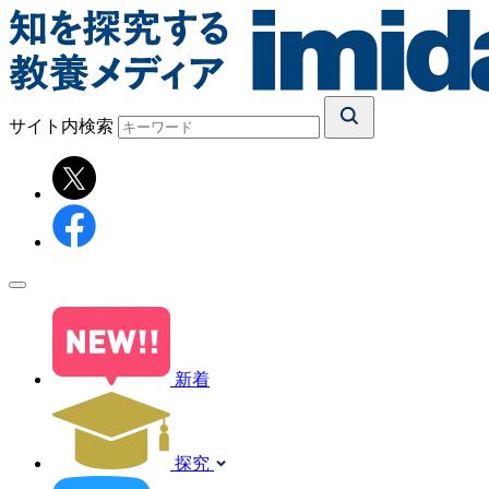
サイト内検索
新着
探究