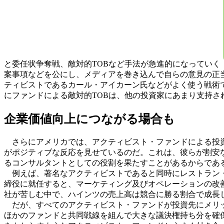
と委任状争奪戦、敵対的TOBなど手法が急進的になっていく
案事項などを公にし、メディアを巻き込んで自らの意見の正
ティビストであるカール・アイカーン氏などがよく使う戦術
にファンドによる敵対的TOBは、他の投資家にあまり支持
企業価値向上につながる場合も
さらにアメリカでは、アクティビスト・ファンドによる投資
がポジティブな反応を見せているのだ。これは、彼らが割安
るコンサルタントとしての役割を果たすことがあるからであ
例えば、著名なアクティビストであると同時にレストラン・チ
締役に就任すると、マーケティング及びオペレーションの改
社が苦しむ中で、ハインツの売上高は競合に勝る割合で成長
だが、すべてのアクティビスト・ファンドが投資先にメリッ
ほかのファンドと共同戦線を組んで大きな議決権持ち分を確