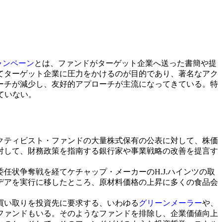
ャンペーン
とは、ファンドがターゲット企業へ送った書簡や提
てターゲット企業に圧力をかけるのが目的であり、著名なアク
ーチが減少し、友好的アプローチが主流になってきている。特
ていない。
クティビスト・ファンドの大量株式保有の公表に対して、株価
対して、財務政策を指南する銀行家や事業戦略の改善を提言す
任状争奪戦を経てケチャップ・メーカーのH.J.ハインツの取
デアを実行に移したところ、原材料価格の上昇に多くの食品会
買い取りを投資先に要求する、いわゆる
グリーンメーラー
や、
ファンドもいる。そのようなファンドを排除し、企業価値向上