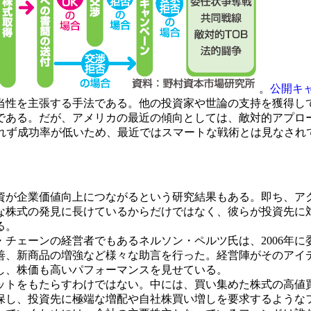
。
公開キ
当性を主張する手法である。他の投資家や世論の支持を獲得し
である。だが、アメリカの最近の傾向としては、敵対的アプロ
されず成功率が低いため、最近ではスマートな戦術とは見なされ
が企業価値向上につながるという研究結果もある。即ち、ア
な株式の発見に長けているからだけではなく、彼らが投資先に
る。
ェーンの経営者でもあるネルソン・ペルツ氏は、2006年に委
善、新商品の増強など様々な助言を行った。経営陣がそのアイ
し、株価も高いパフォーマンスを見せている。
トをもたらすわけではない。中には、買い集めた株式の高値
保し、投資先に極端な増配や自社株買い増しを要求するような