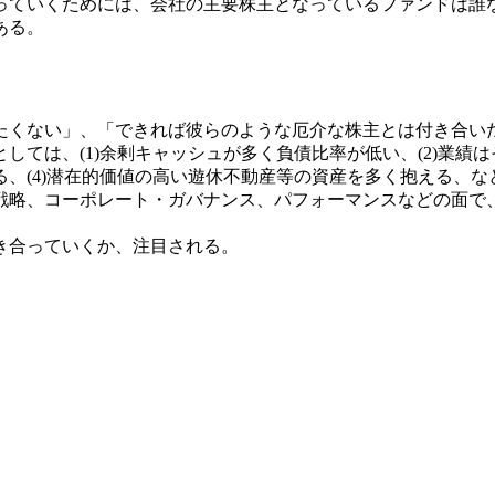
っていくためには、会社の主要株主となっているファンドは誰
ある。
たくない」、「できれば彼らのような厄介な株主とは付き合い
ては、(1)余剰キャッシュが多く負債比率が低い、(2)業績はそ
、(4)潜在的価値の高い遊休不動産等の資産を多く抱える、
戦略、コーポレート・ガバナンス、パフォーマンスなどの面で
き合っていくか、注目される。