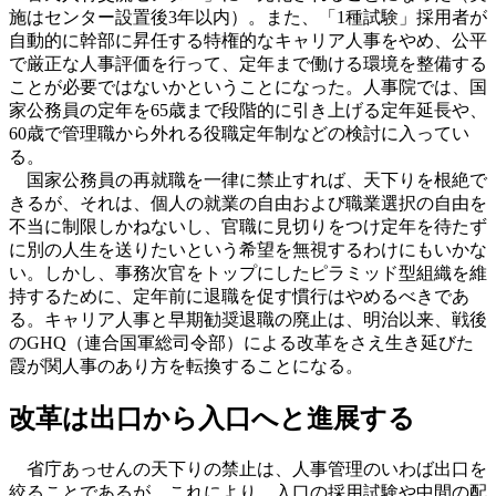
施はセンター設置後3年以内）。また、「1種試験」採用者が
自動的に幹部に昇任する特権的なキャリア人事をやめ、公平
で厳正な人事評価を行って、定年まで働ける環境を整備する
ことが必要ではないかということになった。人事院では、国
家公務員の定年を65歳まで段階的に引き上げる定年延長や、
60歳で管理職から外れる役職定年制などの検討に入ってい
る。
国家公務員の再就職を一律に禁止すれば、天下りを根絶で
きるが、それは、個人の就業の自由および職業選択の自由を
不当に制限しかねないし、官職に見切りをつけ定年を待たず
に別の人生を送りたいという希望を無視するわけにもいかな
い。しかし、事務次官をトップにしたピラミッド型組織を維
持するために、定年前に退職を促す慣行はやめるべきであ
る。キャリア人事と早期勧奨退職の廃止は、明治以来、戦後
のGHQ（連合国軍総司令部）による改革をさえ生き延びた
霞が関人事のあり方を転換することになる。
改革は出口から入口へと進展する
省庁あっせんの天下りの禁止は、人事管理のいわば出口を
絞ることであるが、これにより、入口の採用試験や中間の配