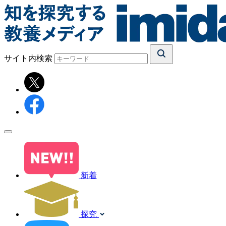
サイト内検索
新着
探究