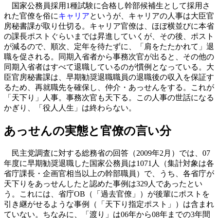
国家公務員採用1種試験に合格し幹部候補生として採用さ
れた官僚を俗に
キャリア
というが、キャリアの人事は大臣官
房秘書課が取り仕切る。キャリア官僚は、ほぼ横並びに本省
の課長ポストぐらいまでは昇進していくが、その後、ポスト
が減るので、順次、定年を待たずに、「肩をたたかれて」退
職を促される。同期入省者から事務次官が出ると、その他の
同期入省者はすべて退職しているのが慣例となっている。大
臣官房秘書課は、早期勧奨退職職員の退職後の収入を保証す
るため、再就職先を確保し、仲介・あっせんをする。これが
「天下り」人事。事務次官も天下る。この人事の世話になる
かぎり、「役人人生」は終わらない。
あっせんの実態と官僚の言い分
民主党調査に対する総務省の回答（2009年2月）では、07
年度に早期勧奨退職した国家公務員は1071人（集計対象は各
省庁課長・企画官相当以上の幹部職員）で、うち、各省庁が
天下りをあっせんしたと認めた事例は329人であったとい
う。これには、省庁OB（「過去官僚」）が後輩にポストを
引き継がせるような事例（「天下り指定ポスト」）は含まれ
ていない。ちなみに、「渡り」は06年から08年までの3年間