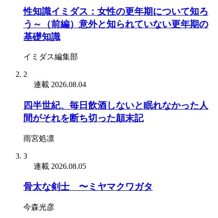
性知識イミダス：女性の更年期について知ろ
う～（前編）意外と知られていない更年期の
基礎知識
イミダス編集部
2
連載
2026.08.04
四半世紀、毎日飲酒しないと眠れなかった人
間がそれを断ち切った顛末記
雨宮処凛
3
連載
2026.08.05
骨太な剣士 〜ミヤマクワガタ
今森光彦