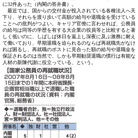
に32件あった（内閣の答弁書）。
最近では、国からの交付金が投入されている各種法人へ天
下り、それらを渡り歩いて高額の給与や退職金を受けている
ことへの批判がつよい。キャリア官僚に言わせれば、公務員
の給与は同等の学歴を有する大企業の役員等と比較すると著
しく低いのに、しばしば休日を返上し深夜に及ぶ激務に耐え
て働いており、早期退職を迫られるのならば再就職先がなけ
れば困るし、再就職のポストに見合った額の給与や退職金を
保証されるのは当然で、しかも早期勧奨退職の慣行は有能な
人材の新陳代謝に役立っている、という。