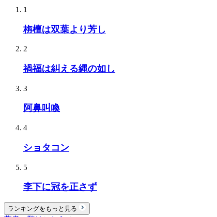
1
栴檀は双葉より芳し
2
禍福は糾える縄の如し
3
阿鼻叫喚
4
ショタコン
5
李下に冠を正さず
ランキングをもっと見る