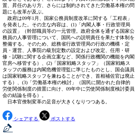
置、昇任のあり方、さらには制約されてきた労働基本権の問
題にも改革が及ぶ。
政府は09年1月、国家公務員制度改革に関する「工程表」
を発表した。その主な内容は、(1)「内閣人事・行政管理局
の設置」（幹部職員等の一元管理。政府全体を通ずる国家公
務員の人事管理について、国民への説明責任を果たす体制を
整備する。そのため、総務省行政管理局の行政の機構・定
員・運営、人事院の級別定数の設定および改定、任用・研
修・試験に関する企画立案など、関係行政機関の機能を内閣
官房へ移管する）、(2)「国家戦略スタッフ」（国家戦略ス
タッフの服務は内閣危機管理監に準じたものとし、国会議員
は国家戦略スタッフを兼ねることができ、首相補佐官は廃止
する）、(3)「労働基本権の検討」（国民に開かれた自律的
労使関係制度の措置に向け、09年中に労使関係制度検討委員
会の結論を得る）。
日本官僚制変革の足音が大きくなりつつある。
シェアする
ポストする