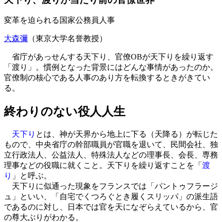
変革を迫られる国家公務員人事
大森彌
（東京大学名誉教授）
省庁があっせんする天下り、官僚OBが天下りを繰り返す
「渡り」。慣例となった背景にはどんな事情があったのか。
官僚制の核心である人事のあり方を転換するときがきてい
る。
終わりのない役人人生
天下り
とは、神が天界から地上に下る（天降る）が転じた
もので、中央省庁の幹部職員が官職を退いて、民間会社、独
立行政法人、公益法人、特殊法人などの理事長、会長、専務
理事などの役職に就くこと。天下りを繰り返すことを「
渡
り
」と呼ぶ。
天下りに似通った現象をフランスでは「パントゥフラージ
ュ」といい、「自宅でくつろぐとき履くスリッパ」の派生語
であるのに対し、日本では官を天になぞらえているから、官
の尊大ぶりがわかる。