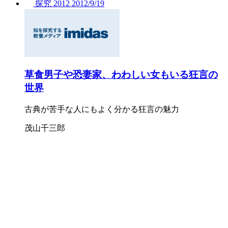
探究
2012
2012/
9/19
草食男子や恐妻家、わわしい女もいる狂言の
世界
古典が苦手な人にもよく分かる狂言の魅力
茂山千三郎