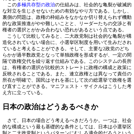
この
多極共存型の政治
の仕組みは、社会的な亀裂が破滅的
な対立を生じさせないための有効なやり方である。しかし、
裏側の問題は、政権の枠組みをなかなか切り替えられず機動
的な政策推進がやや難しいことと、リーダーたちの交渉と有
権者の選択とがかみ合わない恐れがあるという点である。
こうして比較してみると、二大政党制は社会的な亀裂が構
造化されていない場合に、小選挙区制度を用いて生みだされ
ていると考えることができる。そして、主要な2政党のどち
らかが過半数政党となって単独政権を形成するが、一定の間
隔で政権交代を繰り返す仕組みである。このシステムの長所
は、有権者の選択が比較的ストレートに政権の構成と政策に
反映されることである。また、連立政権とは異なって責任の
所在が明確で、国民はそれを基にして次の総選挙で政権を選
び直すことができる。マニフェスト・サイクルはこうした考
え方に立っている。
日本の政治はどうあるべきか
さて、日本の場合どう考えるべきだろうか。一つは、社会
的な構成という最も基礎的な条件としては、日本は小選挙区
制と二大政党制というパターンにむしろ適合的だろうという