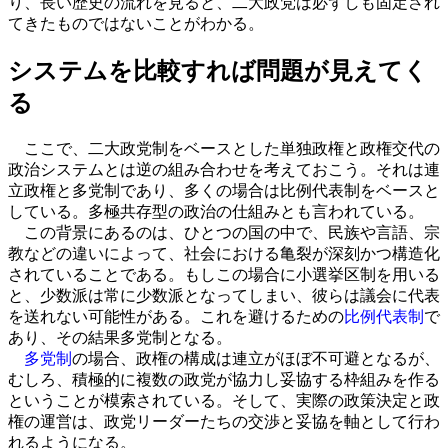
り、長い歴史の流れを見ると、二大政党は必ずしも固定され
てきたものではないことがわかる。
システムを比較すれば問題が見えてく
る
ここで、二大政党制をベースとした単独政権と政権交代の
政治システムとは逆の組み合わせを考えておこう。それは連
立政権と多党制であり、多くの場合は比例代表制をベースと
している。多極共存型の政治の仕組みとも言われている。
この背景にあるのは、ひとつの国の中で、民族や言語、宗
教などの違いによって、社会における亀裂が深刻かつ構造化
されていることである。もしこの場合に小選挙区制を用いる
と、少数派は常に少数派となってしまい、彼らは議会に代表
を送れない可能性がある。これを避けるための
比例代表制
で
あり、その結果多党制となる。
多党制
の場合、政権の構成は連立がほぼ不可避となるが、
むしろ、積極的に複数の政党が協力し妥協する枠組みを作る
ということが模索されている。そして、実際の政策決定と政
権の運営は、政党リーダーたちの交渉と妥協を軸として行わ
れるようになる。