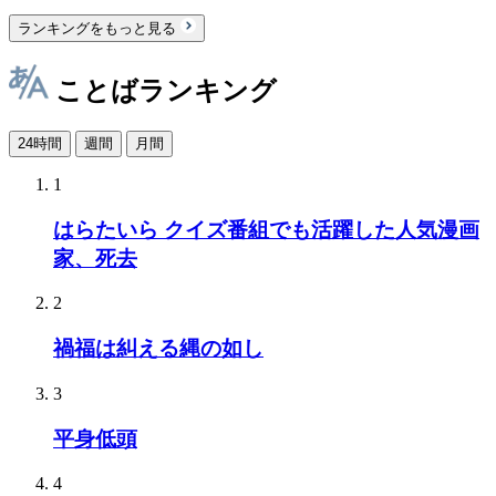
ランキングをもっと見る
ことばランキング
24時間
週間
月間
1
はらたいら クイズ番組でも活躍した人気漫画
家、死去
2
禍福は糾える縄の如し
3
平身低頭
4