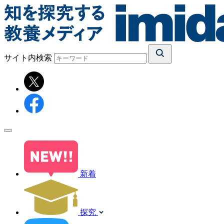
サイト内検索
新着
探究