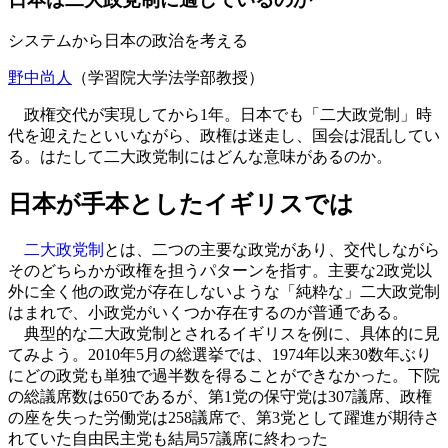
システムから日本の政治を考える
野中尚人
（学習院大学法学部教授）
政権交代が実現してから1年。日本でも「二大政党制」時
代を迎えたといいながら、政権は迷走し、国会は混乱してい
る。はたして二大政党制にはどんな意味があるのか。
日本が手本としたイギリスでは
二大政党制
とは、二つの主要な政党があり、交代しながら
そのどちらかが政権を担うパターンを指す。主要な2政党以
外に全く他の政党が存在しないような「純粋な」二大政党制
はまれで、小政党がいくつか存在するのが普通である。
典型的な二大政党制とされるイギリスを例に、具体的に見
てみよう。2010年5月の総選挙では、1974年以来30数年ぶり
にどの政党も単独で過半数を得ることができなかった。下院
の総議席数は650であるが、第1党の保守党は307議席、政権
の座を失った労働党は258議席で、第3党として躍進が期待さ
れていた自由民主党も結局57議席に終わった