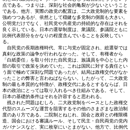
点である。つまりは、深刻な社会的亀裂が少ないということ
である。他方、実際の政党の配置は、二大政党制的な要素を
強めつつあるが、依然として穏健な多党制の側面も大きい。
公明党だけでなく、社民党や共産党の持続的な存在はそれを
良く示している。日本の選挙制度は、衆議院、参議院ともに
比例代表部分をかなりの程度含んでいることを反映してい
る。
自民党の長期政権時代、常に与党が固定され、総選挙では
真剣な政策の論争が行われなかった。そして、有権者から
「白紙委任」を取り付けた自民党は、族議員を中心とした内
部の取引で政策を決めていた。これは国民に対する責任とい
う面で極めて深刻な問題であったが、結局は政権交代がなか
ったことの弊害と言わねばならない。したがって、二大政党
制の最も本質的な特徴が、政権交代にあるとするならば、日
本の政治にとっては取り入れるべき仕組みである。そして、
日本の基礎的条件はそれを許容すると思われる。
残された問題はむしろ、二大政党制をベースとした政権交
代型のスムーズな運営を阻害するその他のさまざまな政治制
度のあり方である。二院制とねじれ、国会と政府との権限構
造、国会における審議ルール、そして民主・自民両党の党内
ガバナンスなど、実に枚挙にいとまがない。他方で、比例代