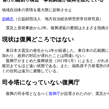
地域自治体の実情を最大限に反映させよ
岩崎忠
（公益財団法人 地方自治総合研究所常任研究員）
震災と原発事故から2年。復興遅延の要因はさまざま指摘さ
現状は復興どころではない
東日本大震災の発生から2年が経過した。東日本の広範囲に
加わり、政府の対応が遅れたことは間違いない。
復興庁がまとめた復興状況（2013年1月）によると、がれき
復旧までもほど遠い状態である。また、福島原子力発電所の
くの住民は遠方に避難している。
司令塔になっていない復興庁
復興の司令塔となるべく
復興庁
が設置されたのが、震災か