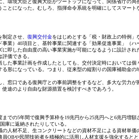
、環境大臣と復興大臣がツートップになって、関係省庁の局
うことになった。むしろ、指揮命令系統を明確にしてスマート
を制定させ、
復興交付金
をはじめとする「税・財政上の特例」
ド事業）40項目と、基幹事業に関連する「効果促進事業」（ハ
ズに即した自由度の高い事業実施が可能になるように設計され
は評価できる。
した事業計画を作成したとしても、交付決定時においては個
する形になっている。つまり、従来型の縦割りの国庫補助金の
、窓口である復興庁との事前調整をするなど、多大な労力が
、使途のより自由な財源措置を検討すべきであろう。
までの5年間で復興予算枠を19兆円から25兆円へと6兆円増
、国庫に返納されたりしている。
の人材不足、生コンクリートなどの資材不足による資材単価
務員OBや民間技術者を積極的に活用し人材支援を強化すると