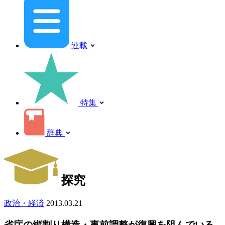
連載
特集
辞典
探究
政治・経済
2013.03.21
省庁の縦割り構造・事前調整が復興を阻んでいる