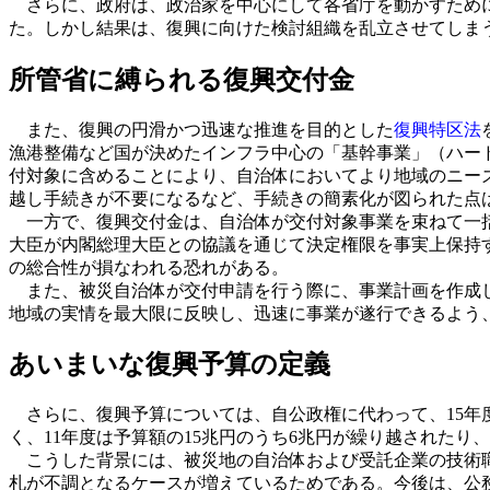
さらに、政府は、政治家を中心にして各省庁を動かすために
た。しかし結果は、復興に向けた検討組織を乱立させてしま
所管省に縛られる復興交付金
また、復興の円滑かつ迅速な推進を目的とした
復興特区法
漁港整備など国が決めたインフラ中心の「基幹事業」（ハー
付対象に含めることにより、自治体においてより地域のニー
越し手続きが不要になるなど、手続きの簡素化が図られた点
一方で、復興交付金は、自治体が交付対象事業を束ねて一括
大臣が内閣総理大臣との協議を通じて決定権限を事実上保持
の総合性が損なわれる恐れがある。
また、被災自治体が交付申請を行う際に、事業計画を作成し
地域の実情を最大限に反映し、迅速に事業が遂行できるよう
あいまいな復興予算の定義
さらに、復興予算については、自公政権に代わって、15年度
く、11年度は予算額の15兆円のうち6兆円が繰り越されたり
こうした背景には、被災地の自治体および受託企業の技術職
札が不調となるケースが増えているためである。今後は、公