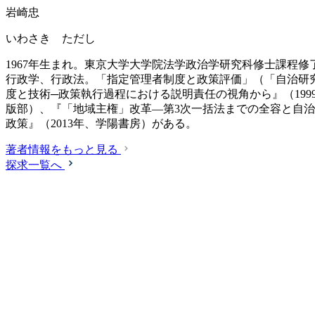
岩崎忠
いわさき ただし
1967年生まれ。東京大学大学院法学政治学研究科修士課程修
行政学、行政法。「指定管理者制度と政策評価」（「自治研究」
度と技術─政策執行過程における説明責任の視角から』（199
版部）、『「地域主権」改革―第3次一括法までの全容と自治体
政策』（2013年、学陽書房）がある。
著者情報をもっと見る
探求一覧へ