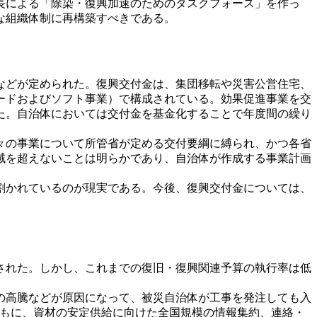
長による「除染・復興加速のためのタスクフォース」を作っ
な組織体制に再構築すべきである。
などが定められた。復興交付金は、集団移転や災害公営住宅、
ードおよびソフト事業）で構成されている。効果促進事業を交
た。自治体においては交付金を基金化することで年度間の繰り
々の事業について所管省が定める交付要綱に縛られ、かつ各省
域を超えないことは明らかであり、自治体が作成する事業計画
割かれているのが現実である。今後、復興交付金については、
額された。しかし、これまでの復旧・復興関連予算の執行率は低
の高騰などが原因になって、被災自治体が工事を発注しても入
ともに、資材の安定供給に向けた全国規模の情報集約、連絡・