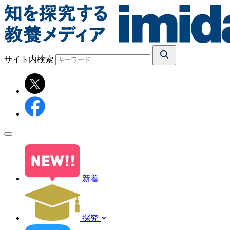
サイト内検索
新着
探究