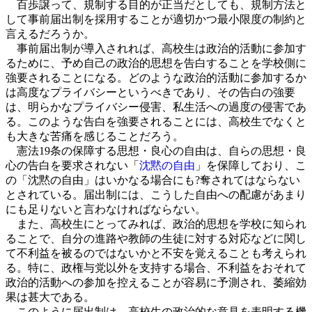
百歩譲って、規制する目的が正当だとしても、規制方法と
して事前届出制を採用することが適切かつ最小限度の制約と
言えるだろうか。
事前届出制が導入されれば、高校生は政治的活動に参加す
るために、予め自己の政治的思想を告白することを学校側に
強要されることになる。どのような政治的活動に参加するか
は高度なプライバシーというべきであり、その告白の強要
は、明らかなプライバシー侵害、私生活への過度の侵害であ
る。このような告白を強要されることには、高校生でなくと
も大きな苦痛を感じることだろう。
憲法19条の保障する思想・良心の自由は、自らの思想・良
心の告白を要求されない「
沈黙の自由
」を保障しており、こ
の「沈黙の自由」はいかなる場合にも?奪されてはならない
とされている。届出制には、こうした自由への配慮があまり
にも足りないと言わなければならない。
また、高校生にとってみれば、政治的思想を学校に知られ
ることで、自分の進路や教師の生徒に対する対応などに関し
て不利益を被るのではないかと不安を覚えることも考えられ
る。特に、政権与党以外を支持する場合、不利益をおそれて
政治的活動への参加を控えることが容易に予測され、萎縮効
果は甚大である。
このように届出制は、高校生の政治的な意見を表明する機