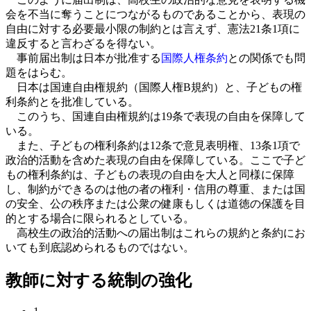
会を不当に奪うことにつながるものであることから、表現の
自由に対する必要最小限の制約とは言えず、憲法21条1項に
違反すると言わざるを得ない。
事前届出制は日本が批准する
国際人権条約
との関係でも問
題をはらむ。
日本は国連自由権規約（国際人権B規約）と、子どもの権
利条約とを批准している。
このうち、国連自由権規約は19条で表現の自由を保障して
いる。
また、子どもの権利条約は12条で意見表明権、13条1項で
政治的活動を含めた表現の自由を保障している。ここで子ど
もの権利条約は、子どもの表現の自由を大人と同様に保障
し、制約ができるのは他の者の権利・信用の尊重、または国
の安全、公の秩序または公衆の健康もしくは道徳の保護を目
的とする場合に限られるとしている。
高校生の政治的活動への届出制はこれらの規約と条約にお
いても到底認められるものではない。
教師に対する統制の強化