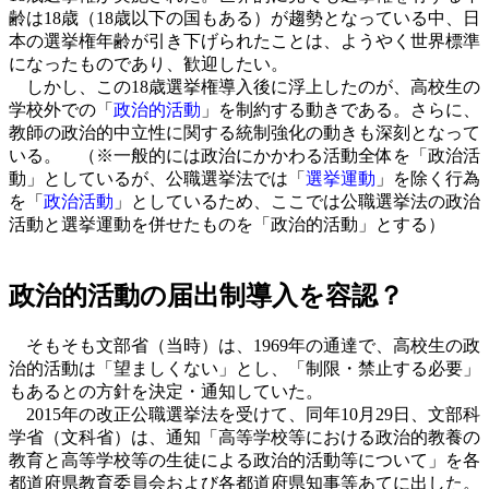
齢は18歳（18歳以下の国もある）が趨勢となっている中、日
本の選挙権年齢が引き下げられたことは、ようやく世界標準
になったものであり、歓迎したい。
しかし、この18歳選挙権導入後に浮上したのが、高校生の
学校外での「
政治的活動
」を制約する動きである。さらに、
教師の政治的中立性に関する統制強化の動きも深刻となって
いる。 （※一般的には政治にかかわる活動全体を「政治活
動」としているが、公職選挙法では「
選挙運動
」を除く行為
を「
政治活動
」としているため、ここでは公職選挙法の政治
活動と選挙運動を併せたものを「政治的活動」とする）
政治的活動の届出制導入を容認？
そもそも文部省（当時）は、1969年の通達で、高校生の政
治的活動は「望ましくない」とし、「制限・禁止する必要」
もあるとの方針を決定・通知していた。
2015年の改正公職選挙法を受けて、同年10月29日、文部科
学省（文科省）は、通知「高等学校等における政治的教養の
教育と高等学校等の生徒による政治的活動等について」を各
都道府県教育委員会および各都道府県知事等あてに出した。