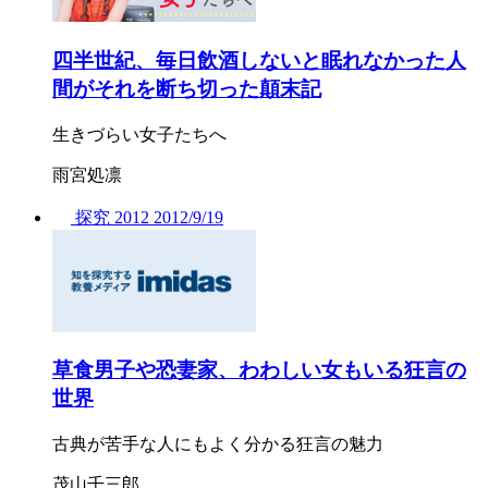
四半世紀、毎日飲酒しないと眠れなかった人
間がそれを断ち切った顛末記
生きづらい女子たちへ
雨宮処凛
探究
2012
2012/
9/19
草食男子や恐妻家、わわしい女もいる狂言の
世界
古典が苦手な人にもよく分かる狂言の魅力
茂山千三郎