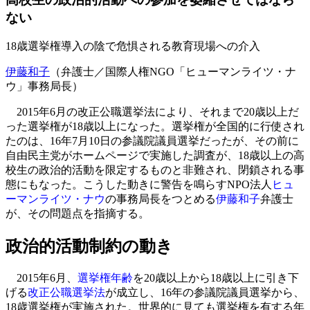
ない
18歳選挙権導入の陰で危惧される教育現場への介入
伊藤和子
（弁護士／国際人権NGO「ヒューマンライツ・ナ
ウ」事務局長）
2015年6月の改正公職選挙法により、それまで20歳以上だ
った選挙権が18歳以上になった。選挙権が全国的に行使され
たのは、16年7月10日の参議院議員選挙だったが、その前に
自由民主党がホームページで実施した調査が、18歳以上の高
校生の政治的活動を限定するものと非難され、閉鎖される事
態にもなった。こうした動きに警告を鳴らすNPO法人
ヒュ
ーマンライツ・ナウ
の事務局長をつとめる
伊藤和子
弁護士
が、その問題点を指摘する。
政治的活動制約の動き
2015年6月、
選挙権年齢
を20歳以上から18歳以上に引き下
げる
改正公職選挙法
が成立し、16年の参議院議員選挙から、
18歳選挙権が実施された。世界的に見ても選挙権を有する年