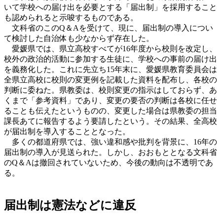
いて学校への届け出を必要とする「届出制」を採用すること
も認められると示唆するものである。
文科省のこのQ＆Aを受けて、現に、届出制の導入につい
て検討した自治体も少なからず存在した。
愛媛県では、県立高校すべてが16年度から校則を改定し、
校外の政治的活動に参加する生徒に、学校への事前の届け出
を義務化した。これに先立ち15年末に、愛媛県教育委員会は
全県立高校に校則の変更例を記載した資料を配布し、各校の
判断に委ねた。県教委は、校則変更の指示はしておらず、あ
くまで「参考資料」であり、変更の要否の判断は各校に任せ
ることも伝えたというものの、変更した場合は県教委の担当
課長あてに報告するよう要請したという。その結果、全高校
が届出制を導入することとなった。
多くの都道府県では、強い違和感や批判を背景に、16年の
届出制の導入が見送られた。しかし、おおもととなる文科省
のQ＆Aは撤回されていないため、今後の動向は不透明であ
る。
届出制は憲法などに違反