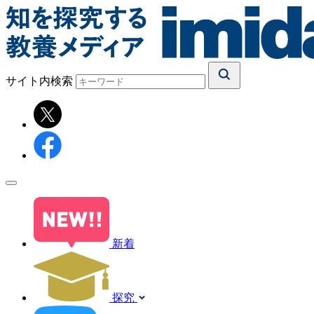
サイト内検索
新着
探究