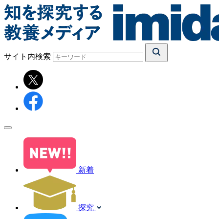
サイト内検索
新着
探究