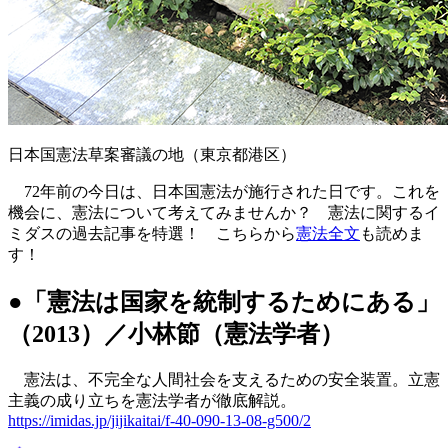
日本国憲法草案審議の地（東京都港区）
72年前の今日は、日本国憲法が施行された日です。これを
機会に、憲法について考えてみませんか？ 憲法に関するイ
ミダスの過去記事を特選！ こちらから
憲法全文
も読めま
す！
●「憲法は国家を統制するためにある」
（2013）／小林節（憲法学者）
憲法は、不完全な人間社会を支えるための安全装置。立憲
主義の成り立ちを憲法学者が徹底解説。
https://imidas.jp/jijikaitai/f-40-090-13-08-g500/2