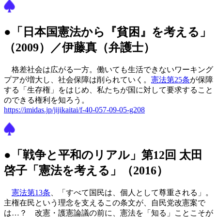
●「日本国憲法から『貧困』を考える」
（2009）／伊藤真（弁護士）
格差社会は広がる一方。働いても生活できないワーキング
プアが増大し、社会保障は削られていく。
憲法第25条
が保障
する「生存権」をはじめ、私たちが国に対して要求すること
のできる権利を知ろう。
https://imidas.jp/jijikaitai/f-40-057-09-05-g208
●「戦争と平和のリアル」第12回 太田
啓子「憲法を考える」（2016）
憲法第13条
、「すべて国民は、個人として尊重される」。
主権在民という理念を支えるこの条文が、自民党改憲案で
は…？ 改憲・護憲論議の前に、憲法を「知る」ことこそが