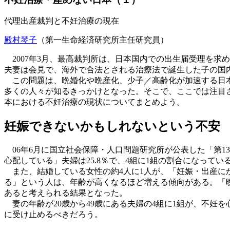
代理出産裁判と不妊治療の現在
殿村琴子
（第一生命経済研究所主任研究員）
2007年3月、最高裁判所は、日本国内での出生届受理を求
夫妻は会見で、海外で合法とされる治療法で誕生した子の国
この問題は、晩婚化や晩産化、少子／高齢化が加速する日本
多くの人々が知るきっかけとなった。そこで、ここでは注目
本における不妊治療の現状についてまとめよう。
妊娠できないかもしれないという不安
06年6月に国立社会保障・人口問題研究所が公表した「第1
心配している」夫婦は25.8％で、4組に1組の割合になってい
また、結婚している女性の約4人に1人が、「妊娠・出産に
る」という人は、年齢が高くなるほど増える傾向がある。「
あると考えられる結果となった。
妻の年齢が20歳から49歳にある夫婦の4組に1組が、不妊
に受け止めるべきだろう。