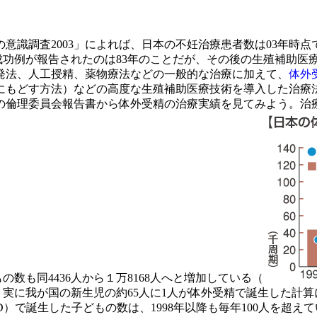
査2003」によれば、日本の不妊治療患者数は03年時点で46万6
の成功例が報告されたのは83年のことだが、その後の生殖補助
発法、人工授精、薬物療法などの一般的な治療に加えて、
体外
にもどす方法）などの高度な生殖補助医療技術を導入した治療
の倫理委員会報告書から体外受精の治療実績を見てみよう。
治
の数も同4436人から１万8168人へと増加している（
り、実に我が国の新生児の約65人に1人が体外受精で誕生した
）で誕生した子どもの数は、1998年以降も毎年100人を超え