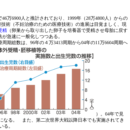
900人と推計されており、1999年（28万4800人）からの
医療技術（不妊治療のための医療技術）の進展は目覚ましく、現
受精
（卵巣から取り出した卵子を培養器で受精させ母胎に戻す
法が急速に一般化しつつある。
療周期
総数は、96年の４万3413周期から04年の11万6604周期へ
）。04年で見
計算になる。 また、第二次世界大戦以降日本でも実施されてき
ている。