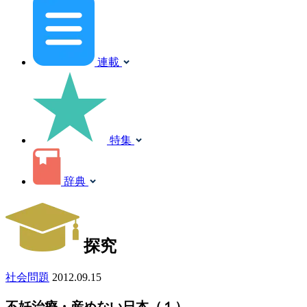
連載
特集
辞典
探究
社会問題
2012.09.15
不妊治療・産めない日本（１）