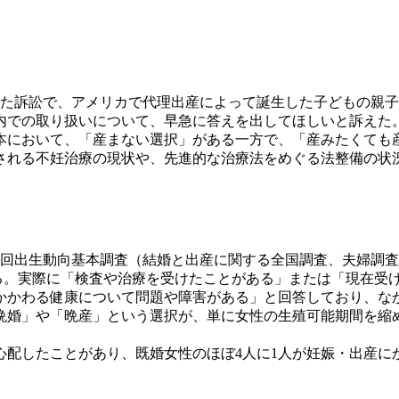
めた訴訟で、アメリカで代理出産によって誕生した子どもの親
内での取り扱いについて、早急に答えを出してほしいと訴えた
において、「産まない選択」がある一方で、「産みたくても
される不妊治療の現状や、先進的な治療法をめぐる法整備の状況
3回出生動向基本調査（結婚と出産に関する全国調査、夫婦調
る。実際に「検査や治療を受けたことがある」または「現在受けて
かかわる健康について問題や障害がある」と回答しており、な
晩婚」や「晩産」という選択が、単に女性の生殖可能期間を縮
を心配したことがあり、既婚女性のほぼ4人に1人が妊娠・出産