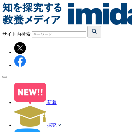
サイト内検索
新着
探究