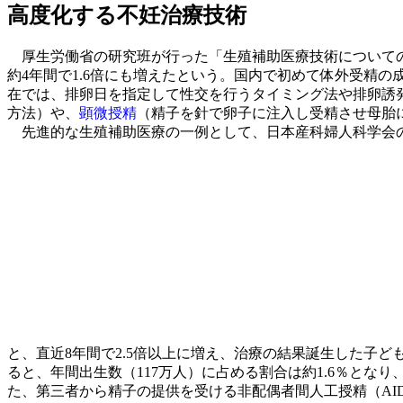
高度化する不妊治療技術
厚生労働省の研究班が行った「生殖補助医療技術についての意識調
約4年間で1.6倍にも増えたという。国内で初めて体外受精
在では、排卵日を指定して性交を行うタイミング法や排卵誘
方法）や、
顕微授精
（精子を針で卵子に注入し受精させ母胎
先進的な生殖補助医療の一例として、日本産科婦人科学会
と、直近8年間で2.5倍以上に増え、治療の結果誕生した子ども
ると、年間出生数（117万人）に占める割合は約1.6％とな
た、第三者から精子の提供を受ける非配偶者間人工授精（AID