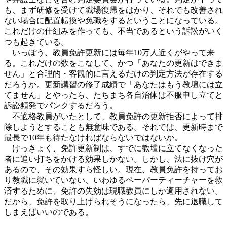
も、まず研修を受けて職場復帰をはかり、それでも改善され
ない場合に配置転換や免職をするということになっている。
これだけの仕組みを作っても、不当であるという訴訟がいく
つも起きている。
いっぽう、教員免許更新には毎年10万人近くがやって来
る。これだけの数をこなして、かつ「あなたの更新はできま
せん」と合理的・客観的に言えるだけの判定方法が存在する
だろうか。更新講習の修了成績で「あなたはもう教壇には立
てません」とやったら、たちまち各自治体は不服申し立てと
訴訟頻発でパンクするだろう。
不適格教員がいたとして、教員免許の更新拒否によって排
除しようとすることも無意味である。それでは、更新時まで
最長で10年も待たなければならないではないか。
けっきょく、免許更新制は、すでに教壇に立てなくなった
者に追い打ちをかける効果しかない。しかし、法に抜け穴が
あるので、その効果すら怪しい。現在、教員免許を持ってお
り教職に就いていない、いわゆるペーパーティーチャーを救
済するために、免許の失効は現職教員にしか適用されない。
だから、免許を取り上げられそうになったら、先に退職して
しまえばいいのである。