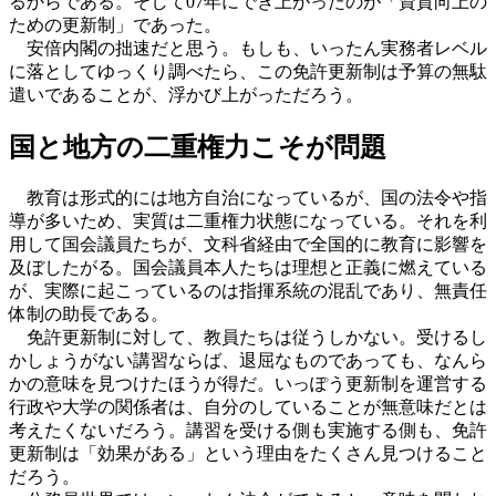
るからである。そして07年にでき上がったのが「資質向上の
ための更新制」であった。
安倍内閣の拙速だと思う。もしも、いったん実務者レベル
に落としてゆっくり調べたら、この免許更新制は予算の無駄
遣いであることが、浮かび上がっただろう。
国と地方の二重権力こそが問題
教育は形式的には地方自治になっているが、国の法令や指
導が多いため、実質は二重権力状態になっている。それを利
用して国会議員たちが、文科省経由で全国的に教育に影響を
及ぼしたがる。国会議員本人たちは理想と正義に燃えている
が、実際に起こっているのは指揮系統の混乱であり、無責任
体制の助長である。
免許更新制に対して、教員たちは従うしかない。受けるし
かしょうがない講習ならば、退屈なものであっても、なんら
かの意味を見つけたほうが得だ。いっぽう更新制を運営する
行政や大学の関係者は、自分のしていることが無意味だとは
考えたくないだろう。講習を受ける側も実施する側も、免許
更新制は「効果がある」という理由をたくさん見つけること
だろう。