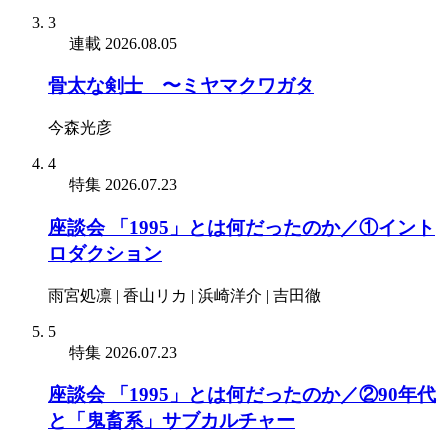
3
連載
2026.08.05
骨太な剣士 〜ミヤマクワガタ
今森光彦
4
特集
2026.07.23
座談会 「1995」とは何だったのか／①イント
ロダクション
雨宮処凛 | 香山リカ | 浜崎洋介 | 吉田徹
5
特集
2026.07.23
座談会 「1995」とは何だったのか／②90年代
と「鬼畜系」サブカルチャー