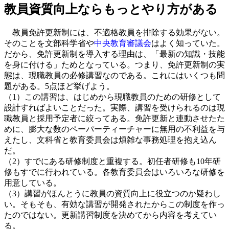
教員資質向上ならもっとやり方がある
教員免許更新制には、不適格教員を排除する効果がない。
そのことを文部科学省や
中央教育審議会
はよく知っていた。
だから、免許更新制を導入する理由は、「最新の知識・技能
を身に付ける」ためとなっている。つまり、免許更新制の実
態は、現職教員の必修講習なのである。これにはいくつも問
題がある。5点ほど挙げよう。
（1）この講習は、はじめから現職教員のための研修として
設計すればよいことだった。実際、講習を受けられるのは現
職教員と採用予定者に絞ってある。免許更新と連動させたた
めに、膨大な数のペーパーティーチャーに無用の不利益を与
えたし、文科省と教育委員会は煩雑な事務処理を抱え込ん
だ。
（2）すでにある研修制度と重複する。初任者研修も10年研
修もすでに行われている。各教育委員会はいろいろな研修を
用意している。
（3）講習がほんとうに教員の資質向上に役立つのか疑わし
い。そもそも、有効な講習が開発されたからこの制度を作っ
たのではない。更新講習制度を決めてから内容を考えてい
る。