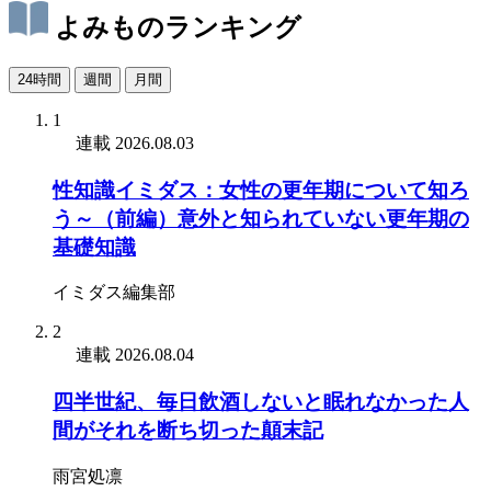
よみものランキング
24時間
週間
月間
1
連載
2026.08.03
性知識イミダス：女性の更年期について知ろ
う～（前編）意外と知られていない更年期の
基礎知識
イミダス編集部
2
連載
2026.08.04
四半世紀、毎日飲酒しないと眠れなかった人
間がそれを断ち切った顛末記
雨宮処凛