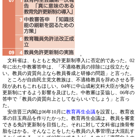
。
文科省は、もともと免許更新制導入に否定的であった。02
年に出た中教審答申は、「不適格教員の排除には役立たな
い。教員の資質向上なら教員養成と研修の問題」と言った。
ところが自由民主党文教族は、不適格教員を辞めさせる手
段があれもこれもほしい。04年に中山成彬文科大臣が免許を
更新制にするよう影響を及ぼした。中教審は妥協し、06年の
答申で「教員の資質向上としてならいいでしょう」と言っ
た。
安倍晋三内閣は06年10月に
教育再生会議
を設置し、教育改
革の目玉商品を作りたかった。教育再生会議は、教員を審査
できる免許更新制を目指した。それに対して文科省は換骨奪
胎をはかる。そんなことをしたら教員の人事管理は大混乱す