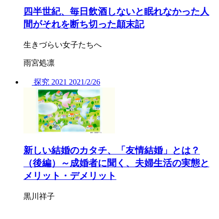
四半世紀、毎日飲酒しないと眠れなかった人
間がそれを断ち切った顛末記
生きづらい女子たちへ
雨宮処凛
探究
2021
2021/
2/26
新しい結婚のカタチ、「友情結婚」とは？
（後編）～成婚者に聞く、夫婦生活の実態と
メリット・デメリット
黒川祥子