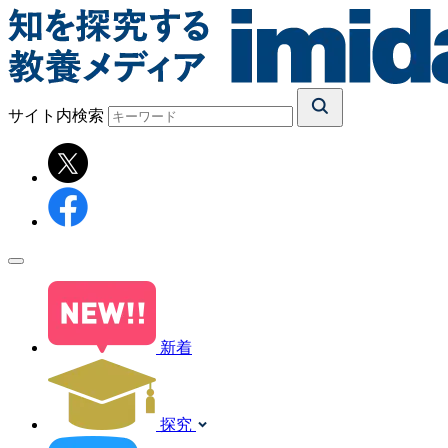
サイト内検索
新着
探究