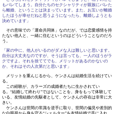
もバレてしまう。自分たちのセクシャリティが親族にバレた
ら離婚、ということは決まっています。また、お互いが離婚
したほうが幸せだねと思うようになったら、離婚しようとも
決めています」
その意味での「運命共同体」なのだが、では恋愛感情を持
たない他人と、一緒に住むというのはどういうことなのだろ
う。
「家の中に、他人がいるのがダメな人は難しいと思います。
自分は大丈夫なのですが、そうは言っても、一人のほうがラ
クですよ。それを捨ててでも、メリットがあるのかないの
か、それはその人次第だと思います」
メリットを重んじるから、ケンさんは結婚生活を続けてい
る。
この経験が、カラーズの成婚者たちに生かされてい
る。“結婚して終わり”ではないことを、身をもって体験して
いる、友情結婚の先駆者として、ケンさんの存在は非常に大
きい。
ケンさんは世間の常識を逆手に取り、世間の偏見や差別的
な白眼視から身を守る“シェルター”を友情結婚で手に入れ