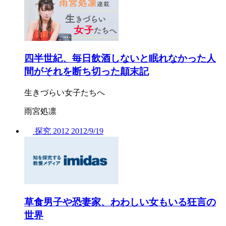
四半世紀、毎日飲酒しないと眠れなかった人
間がそれを断ち切った顛末記
生きづらい女子たちへ
雨宮処凛
探究
2012
2012/
9/19
草食男子や恐妻家、わわしい女もいる狂言の
世界