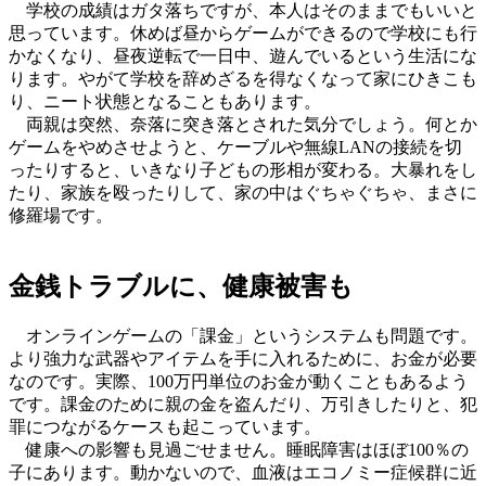
学校の成績はガタ落ちですが、本人はそのままでもいいと
思っています。休めば昼からゲームができるので学校にも行
かなくなり、昼夜逆転で一日中、遊んでいるという生活にな
ります。やがて学校を辞めざるを得なくなって家にひきこも
り、ニート状態となることもあります。
両親は突然、奈落に突き落とされた気分でしょう。何とか
ゲームをやめさせようと、ケーブルや無線LANの接続を切
ったりすると、いきなり子どもの形相が変わる。大暴れをし
たり、家族を殴ったりして、家の中はぐちゃぐちゃ、まさに
修羅場です。
金銭トラブルに、健康被害も
オンラインゲームの「課金」というシステムも問題です。
より強力な武器やアイテムを手に入れるために、お金が必要
なのです。実際、100万円単位のお金が動くこともあるよう
です。課金のために親の金を盗んだり、万引きしたりと、犯
罪につながるケースも起こっています。
健康への影響も見過ごせません。睡眠障害はほぼ100％の
子にあります。動かないので、血液はエコノミー症候群に近