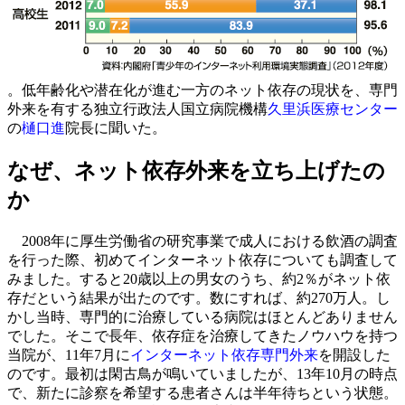
。低年齢化や潜在化が進む一方のネット依存の現状を、専門
外来を有する独立行政法人国立病院機構
久里浜医療センター
の
樋口進
院長に聞いた。
なぜ、ネット依存外来を立ち上げたの
か
2008年に厚生労働省の研究事業で成人における飲酒の調査
を行った際、初めてインターネット依存についても調査して
みました。すると20歳以上の男女のうち、約2％がネット依
存だという結果が出たのです。数にすれば、約270万人。し
かし当時、専門的に治療している病院はほとんどありません
でした。そこで長年、依存症を治療してきたノウハウを持つ
当院が、11年7月に
インターネット依存専門外来
を開設した
のです。最初は閑古鳥が鳴いていましたが、13年10月の時点
で、新たに診察を希望する患者さんは半年待ちという状態。