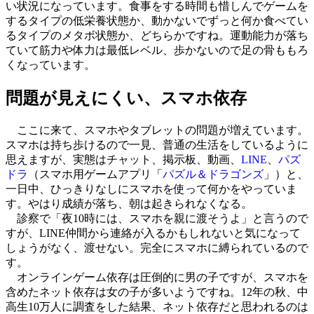
い状況になっています。食事をする時間も惜しんでゲームを
するタイプの低栄養状態か、動かないでずっと何か食べてい
るタイプのメタボ状態か、どちらかですね。運動能力が落ち
ていて筋力や体力は最低レベル、歩かないので足の骨ももろ
くなっています。
問題が見えにくい、スマホ依存
ここに来て、スマホやタブレットの問題が増えています。
スマホは持ち歩けるので一見、普通の生活をしているように
思えますが、実態はチャット、掲示板、動画、
LINE
、
パズ
ドラ
（スマホ用ゲームアプリ「
パズル＆ドラゴンズ
」）と、
一日中、ひっきりなしにスマホを使って何かをやっていま
す。やはり成績が落ち、朝は起きられなくなる。
診察で「夜10時には、スマホを親に渡そうよ」と言うので
すが、LINE仲間から連絡が入るかもしれないと気になって
しょうがなく、渡せない。完全にスマホに縛られているので
す。
オンラインゲーム依存は圧倒的に男の子ですが、スマホを
含めたネット依存は女の子が多いようですね。12年の秋、中
高生10万人に調査をした結果、ネット依存だと思われるのは