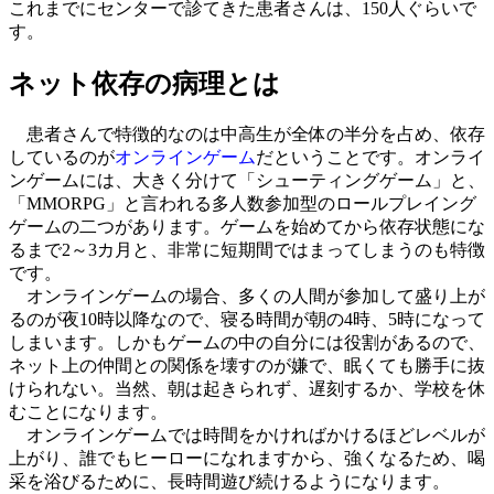
これまでにセンターで診てきた患者さんは、150人ぐらいで
す。
ネット依存の病理とは
患者さんで特徴的なのは中高生が全体の半分を占め、依存
しているのが
オンラインゲーム
だということです。オンライ
ンゲームには、大きく分けて「シューティングゲーム」と、
「MMORPG」と言われる多人数参加型のロールプレイング
ゲームの二つがあります。ゲームを始めてから依存状態にな
るまで2～3カ月と、非常に短期間ではまってしまうのも特徴
です。
オンラインゲームの場合、多くの人間が参加して盛り上が
るのが夜10時以降なので、寝る時間が朝の4時、5時になって
しまいます。しかもゲームの中の自分には役割があるので、
ネット上の仲間との関係を壊すのが嫌で、眠くても勝手に抜
けられない。当然、朝は起きられず、遅刻するか、学校を休
むことになります。
オンラインゲームでは時間をかければかけるほどレベルが
上がり、誰でもヒーローになれますから、強くなるため、喝
采を浴びるために、長時間遊び続けるようになります。