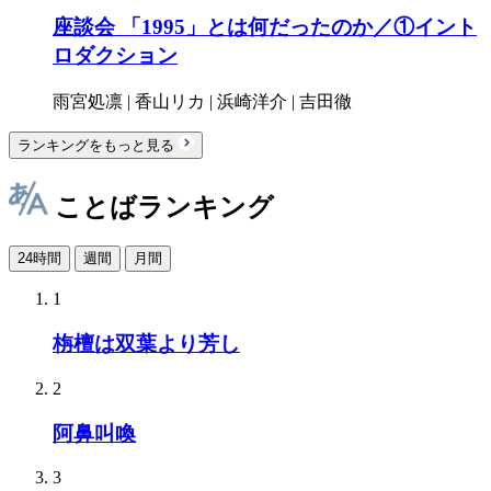
座談会 「1995」とは何だったのか／①イント
ロダクション
雨宮処凛 | 香山リカ | 浜崎洋介 | 吉田徹
ランキングをもっと見る
ことばランキング
24時間
週間
月間
1
栴檀は双葉より芳し
2
阿鼻叫喚
3