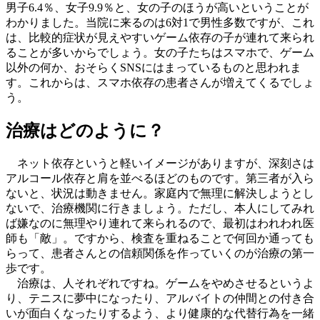
男子6.4％、女子9.9％と、女の子のほうが高いということが
わかりました。当院に来るのは6対1で男性多数ですが、これ
は、比較的症状が見えやすいゲーム依存の子が連れて来られ
ることが多いからでしょう。女の子たちはスマホで、ゲーム
以外の何か、おそらくSNSにはまっているものと思われま
す。これからは、スマホ依存の患者さんが増えてくるでしょ
う。
治療はどのように？
ネット依存というと軽いイメージがありますが、深刻さは
アルコール依存と肩を並べるほどのものです。第三者が入ら
ないと、状況は動きません。家庭内で無理に解決しようとし
ないで、治療機関に行きましょう。ただし、本人にしてみれ
ば嫌なのに無理やり連れて来られるので、最初はわれわれ医
師も「敵」。ですから、検査を重ねることで何回か通っても
らって、患者さんとの信頼関係を作っていくのが治療の第一
歩です。
治療は、人それぞれですね。ゲームをやめさせるというよ
り、テニスに夢中になったり、アルバイトの仲間との付き合
いが面白くなったりするよう、より健康的な代替行為を一緒