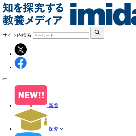
サイト内検索
新着
探究