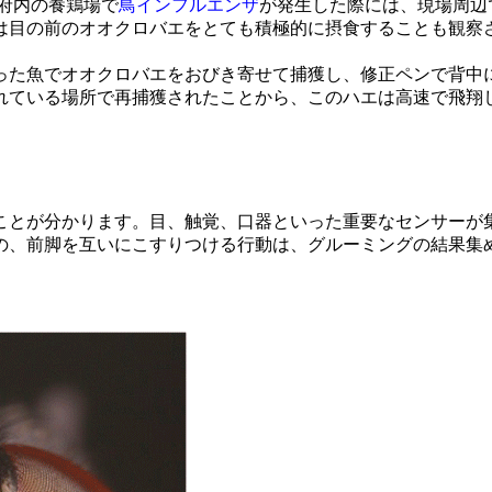
都府内の養鶏場で
鳥インフルエンザ
が発生した際には、現場周辺
は目の前のオオクロバエをとても積極的に摂食することも観察
た魚でオオクロバエをおびき寄せて捕獲し、修正ペンで背中
離れている場所で再捕獲されたことから、このハエは高速で飛翔
とが分かります。目、触覚、口器といった重要なセンサーが
の、前脚を互いにこすりつける行動は、グルーミングの結果集