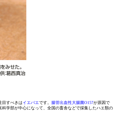
注目すべきは
イエバエ
です。
腸管出血性大腸菌
O157
が原因で
虫医科学部が中心になって、全国の畜舎などで採集したハエ類の