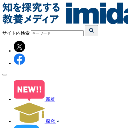
サイト内検索
新着
探究