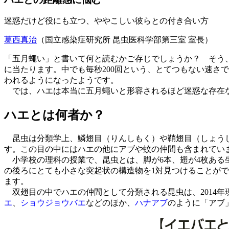
迷惑だけど役にも立つ、ややこしい彼らとの付き合い方
葛西真治
（国立感染症研究所 昆虫医科学部第三室 室長）
「五月蠅い」と書いて何と読むかご存じでしょうか？ そう、
に当たります。中でも毎秒200回という、とてつもない速さ
われるようになったようです。
では、ハエは本当に五月蠅いと形容されるほど迷惑な存在
ハエとは何者か？
昆虫は分類学上、鱗翅目（りんしもく）や鞘翅目（しょうし
す。この目の中にはハエの他にアブや蚊の仲間も含まれてい
小学校の理科の授業で、昆虫とは、脚が6本、翅が4枚ある
の後ろにとても小さな突起状の構造物を1対見つけることが
ます。
双翅目の中でハエの仲間として分類される昆虫は、2014年
エ
、
ショウジョウバエ
などのほか、
ハナアブ
のように「アブ