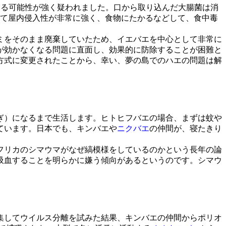
ている可能性が強く疑われました。口から取り込んだ大腸菌は消
べて屋内侵入性が非常に強く、食物にたかるなどして、食中毒
ゴミをそのまま廃棄していたため、イエバエを中心として非常に
が効かなくなる問題に直面し、効果的に防除することが困難と
方式に変更されたことから、幸い、夢の島でのハエの問題は解
ぎ）になるまで生活します。ヒトヒフバエの場合、まずは蚊や
ています。日本でも、キンバエや
ニクバエ
の仲間が、寝たきり
フリカのシマウマがなぜ縞模様をしているのかという長年の論
吸血することを明らかに嫌う傾向があるというのです。シマウ
集してウイルス分離を試みた結果、キンバエの仲間からポリオ