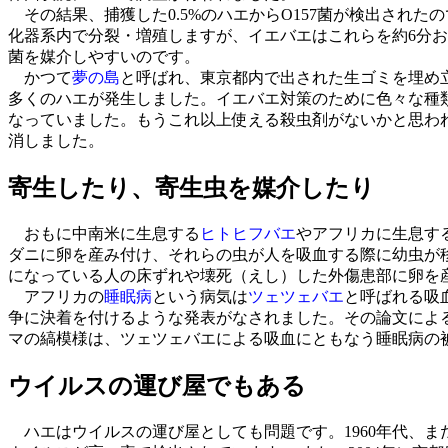
その結果、捕獲した0.5%のハエからO157菌が検出され
化器系内で分裂・増殖しますが、イエバエはこれらを約6分
菌を媒介しやすいのです。
かつて
夢の島
と呼ばれ、東京都内で出された生ゴミを埋め
多くのハエが発生しました。イエバエ対策のために色々な種
なっていました。もうこれ以上使える殺虫剤がないかと思わ
消しました。
寄生したり、寄生虫を媒介したり
おもに中南米に生息する
ヒトヒフバエ
やアフリカに生息す
ダニに卵を産み付け、それらの虫が人を吸血する際に幼虫が
になっている人の床ずれや壊死（えし）した外傷患部に卵を
アフリカの
睡眠病
という病気は
ツェツェバエ
と呼ばれる吸
争に決着を付けるような発表がなされました。その論文によ
マの縞模様は、ツェツェバエによる吸血にともなう睡眠病の
ウイルスの運び屋でもある
ハエはウイルスの運び屋としても問題です。1960年代、ま