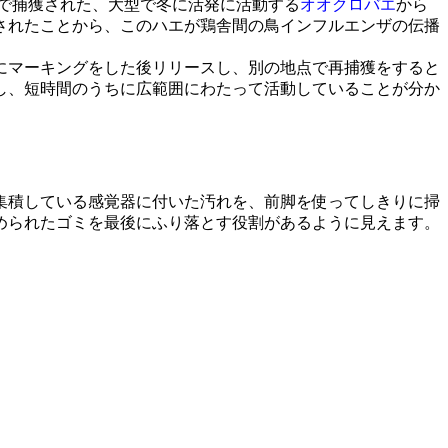
で捕獲された、大型で冬に活発に活動する
オオクロバエ
から
されたことから、このハエが鶏舎間の鳥インフルエンザの伝播
にマーキングをした後リリースし、別の地点で再捕獲をすると
し、短時間のうちに広範囲にわたって活動していることが分か
集積している感覚器に付いた汚れを、前脚を使ってしきりに掃
められたゴミを最後にふり落とす役割があるように見えます。