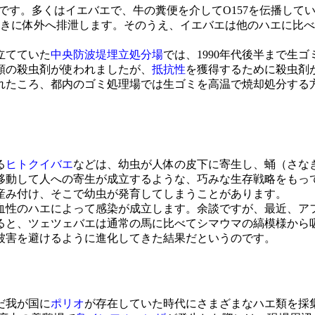
たのです。多くはイエバエで、牛の糞便を介してO157を伝播し
おきに体外へ排泄します。そのうえ、イエバエは他のハエに比
立てていた
中央防波堤埋立処分場
では、1990年代後半まで生
類の殺虫剤が使われましたが、
抵抗性
を獲得するために殺虫剤
れたころ、都内のゴミ処理場では生ゴミを高温で焼却処分する
る
ヒトクイバエ
などは、幼虫が人体の皮下に寄生し、蛹（さな
移動して人への寄生が成立するような、巧みな生存戦略をもっ
産み付け、そこで幼虫が発育してしまうことがあります。
血性のハエによって感染が成立します。余談ですが、最近、ア
ると、ツェツェバエは通常の馬に比べてシマウマの縞模様から
被害を避けるように進化してきた結果だというのです。
だ我が国に
ポリオ
が存在していた時代にさまざまなハエ類を採