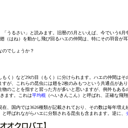
「うるさい」と読みます。旧暦の5月といえば、今でいう6月
で翅（はね）を動かし飛び回るハエの仲間は、特にその羽音が
なのでしょうか？
もく）など29の目（もく）に分けられます。ハエの仲間はそ
ますが、これらの昆虫には翅を2枚のみもつという共通点があ
生物のことを指すと習った方が多いと思いますが、例外もある
できます。これは
平均棍
（へいきんこん）と呼ばれ、正確な飛翔
現在、国内では3626種類が記載されており、その数は毎年増
」と呼ばれながらハエに分類される昆虫も含まれます。逆に、