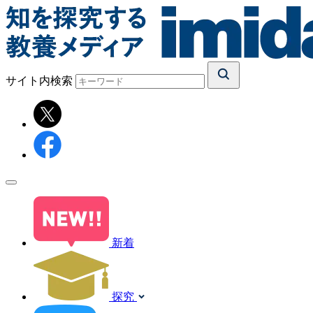
サイト内検索
新着
探究