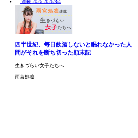
連載
2026
2026/
8/4
四半世紀、毎日飲酒しないと眠れなかった人
間がそれを断ち切った顛末記
生きづらい女子たちへ
雨宮処凛