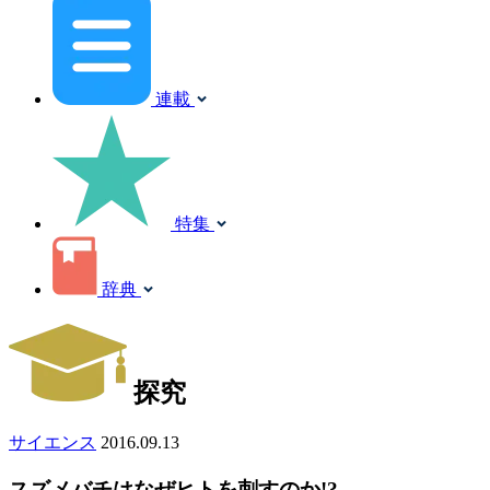
連載
特集
辞典
探究
サイエンス
2016.09.13
スズメバチはなぜヒトを刺すのか!?