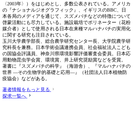
〈2003年〉）をはじめとし、多数公表されている。アメリカ
の『ナショナルジオグラフィック』、イギリスのBBC、日
本各局のメディアを通じて、スズメバチなどの特徴について
啓蒙活動にも尽力している。施設栽培でポリネーター（花粉
媒介者）として使用される日本在来種マルハナバチの実用化
に関する研究も注目されている。
玉川大学農学部長、総合農学研究センター長、大学院農学研
究科長を兼務。日本学術会議連携会員、社会福祉法人こども
の国協会評議員、神奈川県環境影響評価審査会委員。日本応
用動物昆虫学会賞、環境賞、井上研究奨励賞などを受賞。
著書に『スズメバチの科学』（海游舎）、『マルハナバチの
世界 ―その生物学的基礎と応用―』（社団法人日本植物防
疫協会）などがある。
著者情報をもっと見る
探求一覧へ