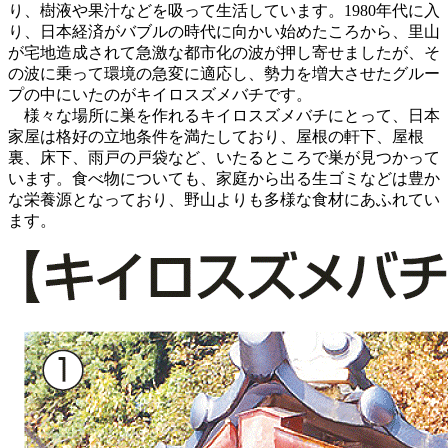
り、樹液や果汁などを吸って生活しています。1980年代に入
り、日本経済がバブルの時代に向かい始めたころから、里山
が宅地造成されて急激な都市化の波が押し寄せましたが、そ
の波に乗って環境の急変に適応し、勢力を増大させたグルー
プの中にいたのがキイロスズメバチです。
様々な場所に巣を作れるキイロスズメバチにとって、日本
家屋は格好の立地条件を満たしており、屋根の軒下、屋根
裏、床下、雨戸の戸袋など、いたるところで巣が見つかって
います。食べ物についても、家庭から出る生ゴミなどは豊か
な栄養源となっており、野山よりも多様な食材にあふれてい
ます。