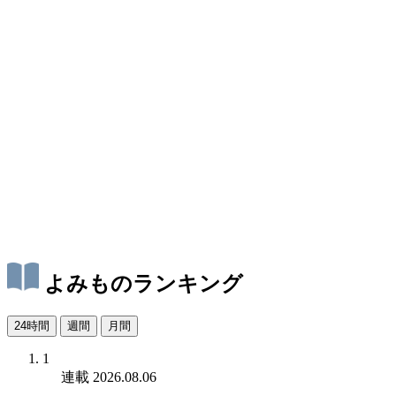
よみものランキング
24時間
週間
月間
1
連載
2026.08.06