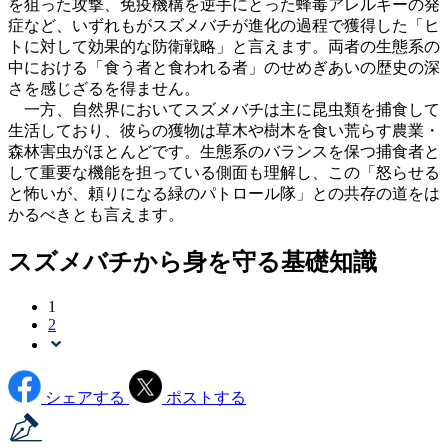
を狙った攻撃、免疫機構を逆手にとった蜂毒アレルギーの発
症など、いずれもがスズメバチが進化の過程で獲得した「ヒ
トに対して効果的な防衛戦略」と言えます。両者の生態系の
中における「食う者と食われる者」のせめぎあいの歴史の深
さを感じざるを得ません。
一方、自然界においてスズメバチは主に昆虫類を捕食して
生活しており、彼らの獲物は草木や樹木を食い荒らす農業・
森林害虫がほとんどです。生態系のバランスを保つ捕食者と
して重要な機能を担っている側面も理解し、この「怒らせる
と怖いが、頼りになる緑のパトロール隊」との共存の道をは
かるべきとも言えます。
スズメバチから身を守る基礎知識
1
2
シェアする
ポストする