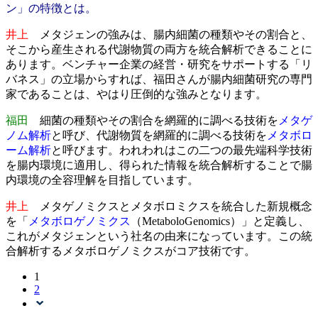
ン」の特徴とは。
井上
メタジェンの強みは、腸内細菌の種類やその割合と、
そこから産生される代謝物質の両方を統合解析できることに
あります。ベンチャー企業の経営・研究をサポートする「リ
バネス」の立場からすれば、福田さんが腸内細菌研究の専門
家であることは、やはり圧倒的な強みとなります。
福田
細菌の種類やその割合を網羅的に調べる技術を
メタゲ
ノム解析
と呼び、代謝物質を網羅的に調べる技術を
メタボロ
ーム解析
と呼びます。われわれはこの二つの最先端科学技術
を腸内環境に適用し、得られた情報を統合解析することで腸
内環境の全容理解を目指しています。
井上
メタゲノミクスとメタボロミクスを統合した新規概念
を「
メタボロゲノミクス
（MetaboloGenomics）」と定義し、
これがメタジェンという社名の由来になっています。この統
合解析するメタボロゲノミクスがコア技術です。
1
2