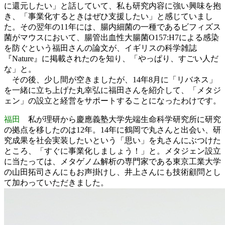
に還元したい」と話していて、私も研究内容に強い興味を抱
き、「事業化するときはぜひ支援したい」と感じていまし
た。その翌年の11年には、腸内細菌の一種であるビフィズス
菌がマウスにおいて、腸管出血性大腸菌O157:H7による感染
を防ぐという福田さんの論文が、イギリスの科学雑誌
『Nature』に掲載されたのを知り、「やっぱり、すごい人だ
な」と。
その後、少し間が空きましたが、14年8月に「リバネス」
を一緒に立ち上げた丸幸弘に福田さんを紹介して、「メタジ
ェン」の設立と経営をサポートすることになったわけです。
福田
私が理研から慶應義塾大学先端生命科学研究所に研究
の拠点を移したのは12年。14年に鶴岡で丸さんと出会い、研
究成果を社会実装したいという「思い」を丸さんにぶつけた
ところ、「すぐに事業化しましょう！」と。メタジェン設立
に当たっては、メタゲノム解析の専門家である東京工業大学
の山田拓司さんにもお声掛けし、井上さんにも技術顧問とし
て加わっていただきました。