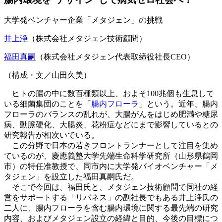
大学発ベンチャー企業「メタジェン」の挑戦
井上浄
（株式会社メタジェン技術顧問）
福田真嗣
（株式会社メタジェン代表取締役社長CEO）
（構成・文／山田久美）
ヒトの腸の中に数百種類以上、およそ100兆個も生息して
いる細菌集団のことを「
腸内フローラ
」という。近年、腸内
フローラのバランスの乱れが、大腸がんをはじめ肥満や糖尿
病、動脈硬化、大腸炎、花粉症などにまで影響しているとの
研究報告が相次いでいる。
この分野で日本の若きフロントランナーとして注目を集め
ているのが、慶應義塾大学先端生命科学研究所（山形県鶴岡
市）の特任准教授で、同市内に大学発バイオベンチャー「メ
タジェン」を設立した福田真嗣氏だ。
そこで今回は、福田氏と、メタジェン技術顧問で同社の経
営をサポートする「リバネス」の副社長でもある井上浄氏の
二人に、腸内フローラを含む腸内環境に関する最先端の研究
内容、およびメタジェン設立の経緯と目的、今後の目標につ