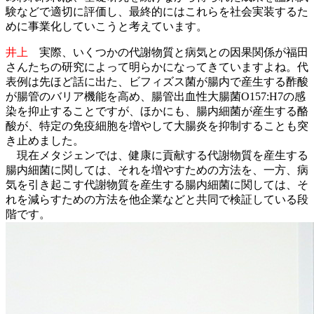
験などで適切に評価し、最終的にはこれらを社会実装するた
めに事業化していこうと考えています。
井上
実際、いくつかの代謝物質と病気との因果関係が福田
さんたちの研究によって明らかになってきていますよね。代
表例は先ほど話に出た、ビフィズス菌が腸内で産生する酢酸
が腸管のバリア機能を高め、腸管出血性大腸菌O157:H7の感
染を抑止することですが、ほかにも、腸内細菌が産生する酪
酸が、特定の免疫細胞を増やして大腸炎を抑制することも突
き止めました。
現在メタジェンでは、健康に貢献する代謝物質を産生する
腸内細菌に関しては、それを増やすための方法を、一方、病
気を引き起こす代謝物質を産生する腸内細菌に関しては、そ
れを減らすための方法を他企業などと共同で検証している段
階です。