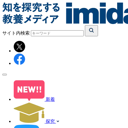
サイト内検索
新着
探究