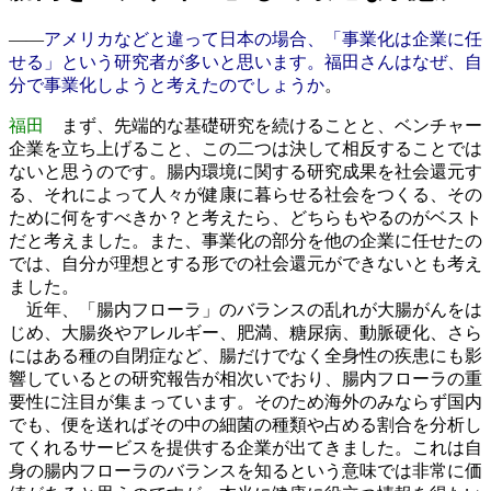
――
アメリカなどと違って日本の場合、「事業化は企業に任
せる」という研究者が多いと思います。福田さんはなぜ、自
分で事業化しようと考えたのでしょうか
。
福田
まず、先端的な基礎研究を続けることと、ベンチャー
企業を立ち上げること、この二つは決して相反することでは
ないと思うのです。腸内環境に関する研究成果を社会還元す
る、それによって人々が健康に暮らせる社会をつくる、その
ために何をすべきか？と考えたら、どちらもやるのがベスト
だと考えました。また、事業化の部分を他の企業に任せたの
では、自分が理想とする形での社会還元ができないとも考え
ました。
近年、「腸内フローラ」のバランスの乱れが大腸がんをは
じめ、大腸炎やアレルギー、肥満、糖尿病、動脈硬化、さら
にはある種の自閉症など、腸だけでなく全身性の疾患にも影
響しているとの研究報告が相次いでおり、腸内フローラの重
要性に注目が集まっています。そのため海外のみならず国内
でも、便を送ればその中の細菌の種類や占める割合を分析し
てくれるサービスを提供する企業が出てきました。これは自
身の腸内フローラのバランスを知るという意味では非常に価