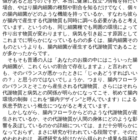
値があると思うのですが、本当に健康に役立つ情報を得たい
場合、やはり腸内細菌の種類や割合を知るだけでなく、個々
の腸内細菌がどのような機能を持っているか、すなわち彼ら
が腸内で産生する代謝物質も同時に調べる必要があると考え
ています。というのも、同じ細菌種でも周囲の環境によって
作り出す物質が変わりますし、病気を引き起こす原因として
これまでに明らかになっているものの多くは、腸内細菌その
ものというよりも、腸内細菌が産生する代謝物質であること
が多かったからです。
そもそも普通の人は「あなたのお腹の中にはこういった腸
内細菌が、これくらいの割合で存在しますよ」と言われて
も、そのバランスが悪かったときに「じゃあどうすればいい
の？」と思うのではないでしょうか。つまり、腸内フローラ
のバランスとそこから産生される代謝物質、さらにはそれら
代謝物質と病気との関係が明らかになってこそ、初めて腸内
環境の制御（これを“腸内デザイン”と呼んでいます）による
疾患予防という概念につながると考えています。
しかしながら、腸内フローラからどのような代謝物質が産
生されているか、その代謝物質が人間の身体にどのような影
響を及ぼしているのかの詳細については、まだ十分明らかに
なっておらず、まさに研究が行われている段階です。そのた
めわれわれは、基礎研究を続けながら得られた成果を臨床試