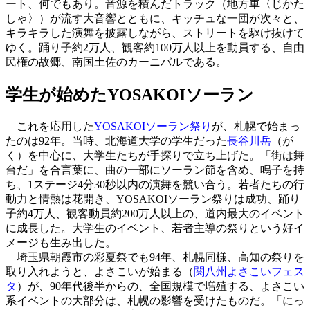
ート、何でもあり。音源を積んだトラック（地方車〈じかた
しゃ〉）が流す大音響とともに、キッチュな一団が次々と、
キラキラした演舞を披露しながら、ストリートを駆け抜けて
ゆく。踊り子約2万人、観客約100万人以上を動員する、自由
民権の故郷、南国土佐のカーニバルである。
学生が始めたYOSAKOIソーラン
これを応用した
YOSAKOIソーラン祭り
が、札幌で始まっ
たのは92年。当時、北海道大学の学生だった
長谷川岳
（が
く）を中心に、大学生たちが手探りで立ち上げた。「街は舞
台だ」を合言葉に、曲の一部にソーラン節を含め、鳴子を持
ち、1ステージ4分30秒以内の演舞を競い合う。若者たちの行
動力と情熱は花開き、YOSAKOIソーラン祭りは成功、踊り
子約4万人、観客動員約200万人以上の、道内最大のイベント
に成長した。大学生のイベント、若者主導の祭りという好イ
メージも生み出した。
埼玉県朝霞市の彩夏祭でも94年、札幌同様、高知の祭りを
取り入れようと、よさこいが始まる（
関八州よさこいフェス
タ
）が、90年代後半からの、全国規模で増殖する、よさこい
系イベントの大部分は、札幌の影響を受けたものだ。「にっ