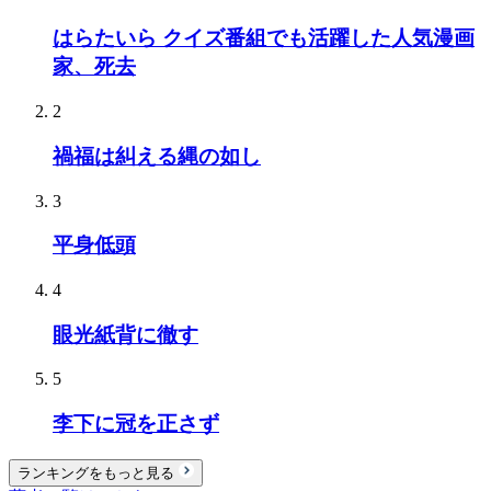
はらたいら クイズ番組でも活躍した人気漫画
家、死去
2
禍福は糾える縄の如し
3
平身低頭
4
眼光紙背に徹す
5
李下に冠を正さず
ランキングをもっと見る