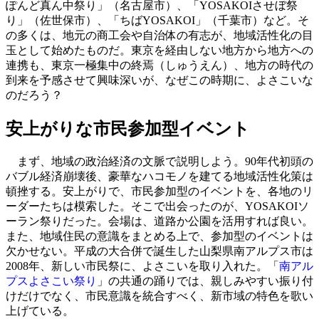
ぽんど真ん中祭り」（名古屋市）、「YOSAKOIさせぼ祭
り」（佐世保市）、「ちばYOSAKOI」（千葉市）など。そ
の多くは、地元の商工会や自治体の有志が、地域活性化の目
玉として始めたものだ。東京を経由しない地方から地方への
連携も、東京一極集中の終焉（しゅうえん）、地方の時代の
到来を予感させて興味深いが、なぜこの時期に、よさこいな
のだろう？
安上がりな市民参加型イベント
まず、地域の政治経済の文脈で説明しよう。90年代初頭の
バブル経済崩壊後、豪華なハコモノを建てる地域活性化策は
頓挫する。安上がりで、市民参加型のイベントを、各地のリ
ーダーたちは模索した。そこで出会ったのが、YOSAKOIソ
ーラン祭りだった。会場は、道路か公園を活用すれば良い。
また、地域住民の意識をまとめる上で、参加型のイベントは
欠かせない。平成の大合併で誕生した山梨県南アルプス市は
2008年、新しい市民祭に、よさこいを取り入れた。「
南アル
プスよさこい祭り
」の共通の踊りでは、親しみやすい振り付
けだけでなく、市民意識を統合すべく、新市域の特色を歌い
上げている。