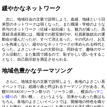
緩やかなネットワーク
次に、地域社会の文脈で説明しよう。血縁、地縁という旧
来型のネットワークは弱くなった。また職場・学校のような
所与のネットワーク（社縁＝結社縁）も、魅力が減った。高
度経済成長期には、職場での慰安旅行や、社員家族総出の運
動会が盛んだったが、すべて消え去った。その代わり、お互
いを拘束しない、緩やかなネットワークが求められる時代と
なった。よさこいチームの大部分は、同好会で、趣味のサー
クル活動だ。また集団で踊るので、恥ずかしい思いをするこ
となく、自己顕示欲を満足させられる。
地域色豊かなテーマソング
さらに、地域文化の文脈で説明しよう。各地のよさこい系
イベントでは、総踊り曲と呼ばれるテーマソングがある。札
幌YOSAKOIソーラン祭りの「ソーラン節」、横浜の
ハマこ
い踊り
の「赤い靴」、というような、旧来からあった曲はも
ちろん、各地のよさこいイベントでは、開催地の特色を織り
込んだ曲や、それをイメージした振り付けを含む踊りが作ら