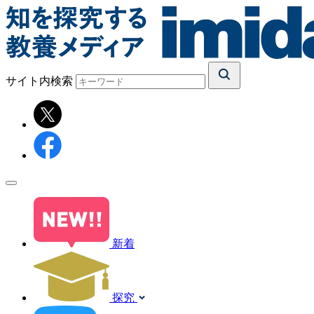
サイト内検索
新着
探究