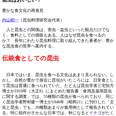
豊かな食文化の再発見
内山昭一
（昆虫料理研究会代表）
人と昆虫との関係は、害虫・益虫といった観点だけでな
く、食料としての側面もある。人はなぜ昆虫を食べるの
か？ 長年にわたり昆虫料理に取り組んできた著者が、豊か
な昆虫食の世界へ案内する。
伝統食としての昆虫
日本ではいま、昆虫を食べる文化はあまり見られない。し
かし、自然が豊かで身近に昆虫がいたころには、日常食とし
て昆虫は普通に食べられていた。たとえば昆虫学者三宅恒方
博士が1919年（大正8）にまとめた報告書「食用及薬用昆虫
に関する調査」では、55種類の昆虫が食べられており、同じ
く昆虫学者野村健一博士が1946年（昭和21）に刊行した「文
化と昆虫」でも、20種類あまりが食用例として報告されてい
る。特に稲作がさかんな日本では、秋になると
イナゴ
がたく