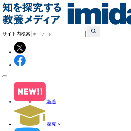
サイト内検索
新着
探究