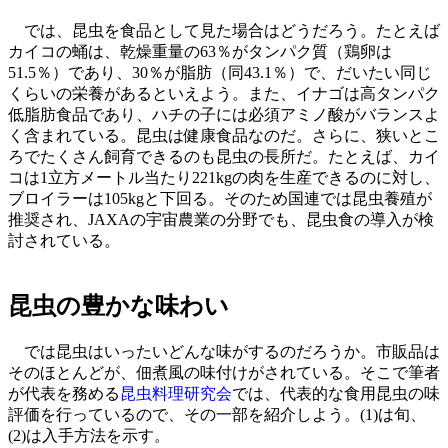
では、昆虫を食品として見た場合はどうだろう。たとえば
カイコの蛹は、乾燥重量の63％がタンパク質（鶏卵は
51.5％）であり、30％が脂肪（同43.1％）で、だいたい同じ
くらいの栄養があるといえよう。また、イナゴは高タンパク
低脂肪食品であり、ハチの子には必須アミノ酸がバランスよ
く含まれている。昆虫は健康食品なのだ。さらに、狭いとこ
ろでたくさん飼育できるのも昆虫の長所だ。たとえば、カイ
コは1立方メートル当たり221kgの肉を生産できるのに対し、
ブロイラーは105kgと下回る。そのため国連では昆虫養殖が
推奨され、JAXAの宇宙農業の分野でも、昆虫食の導入が検
討されている。
昆虫の豊かな味わい
では昆虫はいったいどんな味がするのだろうか。市販品は
そのほとんどが、佃煮風の味付けがされている。そこで筆者
が代表を務める
昆虫料理研究会
では、代表的な食用昆虫の味
評価を行っているので、その一部を紹介しよう。(1)は旬、
(2)は入手方法を示す。