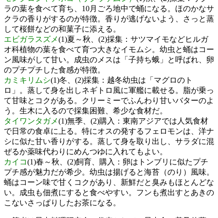
ラの葉を食べて育ち、10月ごろ地中で蛹になる。ほのかなサ
クラの香りがするのが特徴。香りが逃げないよう、さっと蒸
して桜餅などの和菓子に添える。
エビガラスズメ
(1)夏～秋、(2)採集：サツマイモなどヒルガ
オ科植物の葉を食べて育つ大きなイモムシ。幼虫と蛹はコー
ン風味がして甘い。成虫のメスは「子持ち蛾」と呼ばれ、卵
のプチプチした食感が特徴。
カミキリムシ
(1)冬、(2)採集：越冬幼虫は「マグロのト
ロ」。蒸して身を出しネギトロ風に軍艦に載せる。脂が乗っ
て甘味とコクがある。クリーミーでふんわり甘いバターのよ
う。生木に入るので採集困難、希少な食材だ。
タイワンタガメ
(1)無季、(2)購入：東南アジアでは人気食材
で日常の食卓に上る。特にオスの発するフェロモンは、洋ナ
シに似た甘い香りがする。蒸して身を取り出し、サラダに混
ぜるか薬味代わりにめんつゆに入れてもよい。
カイコ
(1)春～秋、(2)飼育、購入：卵はトンブリに似たプチ
プチ感が魅力だが希少。幼虫は揚げると海苔（のり）風味。
蛹はコーン味で甘くコクがあり、新鮮だと臭みもほとんどな
い。成虫も佃煮にすると食べやすい。フンも煮出すとあきの
こないさっぱりしたお茶になる。