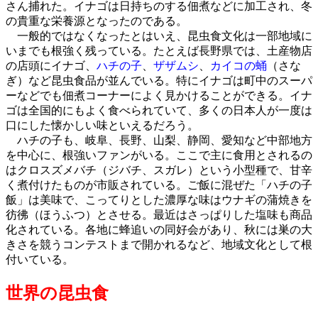
さん捕れた。イナゴは日持ちのする佃煮などに加工され、冬
の貴重な栄養源となったのである。
一般的ではなくなったとはいえ、昆虫食文化は一部地域に
いまでも根強く残っている。たとえば長野県では、土産物店
の店頭にイナゴ、
ハチの子
、
ザザムシ
、
カイコの蛹
（さな
ぎ）など昆虫食品が並んでいる。特にイナゴは町中のスーパ
ーなどでも佃煮コーナーによく見かけることができる。イナ
ゴは全国的にもよく食べられていて、多くの日本人が一度は
口にした懐かしい味といえるだろう。
ハチの子も、岐阜、長野、山梨、静岡、愛知など中部地方
を中心に、根強いファンがいる。ここで主に食用とされるの
はクロスズメバチ（ジバチ、スガレ）という小型種で、甘辛
く煮付けたものが市販されている。ご飯に混ぜた「ハチの子
飯」は美味で、こってりとした濃厚な味はウナギの蒲焼きを
彷彿（ほうふつ）とさせる。最近はさっぱりした塩味も商品
化されている。各地に蜂追いの同好会があり、秋には巣の大
きさを競うコンテストまで開かれるなど、地域文化として根
付いている。
世界の昆虫食