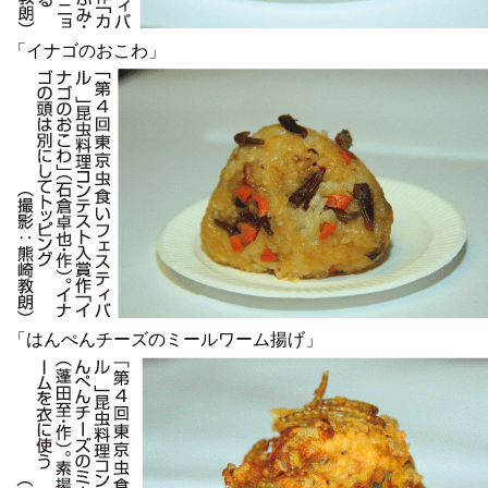
「イナゴのおこわ」
「はんぺんチーズのミールワーム揚げ」