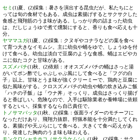
セミ
(1)夏、(2)採集：暑さを演出する昆虫だが、私たちにと
っては旬の食材でもある。成虫は素揚げするとサクサクした
食感と飛翔筋のうま味がある。しっかり肉の詰まった幼虫
は、だしじょうゆで煮て燻製にすると、香りも食べ応えも十
分。
ヤママユガ
(1)夏、(2)採集：クヌギやコナラなどの葉を食べ
て育つ大きなイモムシ。主に幼虫や蛹をゆで、しょうゆを付
けて食べる。幼虫は淡白で豆腐のような食感。蛹はエビやカ
ニに似たコクと甘味がある。
スズメバチ
(1)秋、(2)依頼：オオスズメバチの蛹はさっと湯
がいてポン酢でしゃぶしゃぶ風にして食べると「フグの白
子」以上。甘味とうま味が強くクリーミーで、鶏肉と豆腐に
似た風味がする。クロスズメバチの幼虫や蛹の炊き込みご飯
「ハチの子飯」は「ウナ丼」そっくり。成虫はさっくり揚げ
ると香ばしい。危険なので、入手は駆除業者か養蜂場に依頼
するといい。採集するなら自己責任で。
トノサマバッタ
(1)秋、(2)採集：仮面ライダーのモチーフに
なっただけあり、飛翔力抜群。狩猟本能を十分満たしてくれ
る。素揚げや天ぷらにして食べる。大きくて食べ応えがあ
り、発達した胸肉のうま味も味わえる。
モンクロシャチホコ（サクラケムシ）
(1)秋、(2)採集：サク