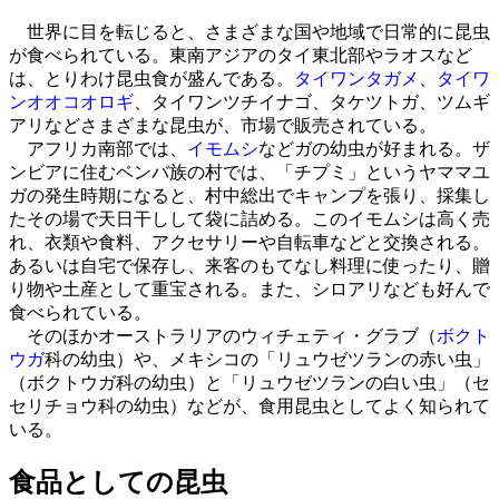
世界に目を転じると、さまざまな国や地域で日常的に昆虫
が食べられている。東南アジアのタイ東北部やラオスなど
は、とりわけ昆虫食が盛んである。
タイワンタガメ
、
タイワ
ンオオコオロギ
、タイワンツチイナゴ、タケツトガ、ツムギ
アリなどさまざまな昆虫が、市場で販売されている。
アフリカ南部では、
イモムシ
などガの幼虫が好まれる。ザ
ンビアに住むベンバ族の村では、「チプミ」というヤママユ
ガの発生時期になると、村中総出でキャンプを張り、採集し
たその場で天日干しして袋に詰める。このイモムシは高く売
れ、衣類や食料、アクセサリーや自転車などと交換される。
あるいは自宅で保存し、来客のもてなし料理に使ったり、贈
り物や土産として重宝される。また、シロアリなども好んで
食べられている。
そのほかオーストラリアのウィチェティ・グラブ（
ボクト
ウガ
科の幼虫）や、メキシコの「リュウゼツランの赤い虫」
（ボクトウガ科の幼虫）と「リュウゼツランの白い虫」（セ
セリチョウ科の幼虫）などが、食用昆虫としてよく知られて
いる。
食品としての昆虫