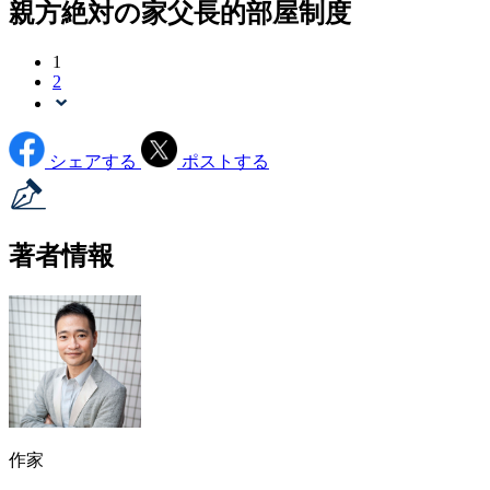
親方絶対の家父長的部屋制度
1
2
シェアする
ポストする
著者情報
作家