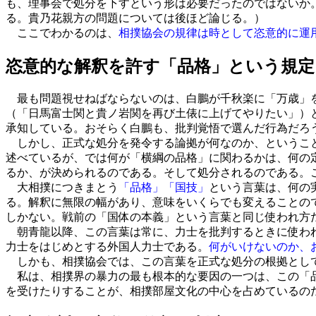
も、理事会で処分を下すという形は必要だったのではないか
る。貴乃花親方の問題については後ほど論じる。）
ここでわかるのは、
相撲協会の規律は時として恣意的に運
恣意的な解釈を許す「品格」という規定
最も問題視せねばならないのは、白鵬が千秋楽に「万歳」を
（「日馬富士関と貴ノ岩関を再び土俵に上げてやりたい」）
承知している。おそらく白鵬も、批判覚悟で選んだ行為だろ
しかし、正式な処分を発令する論拠が何なのか、ということ
述べているが、では何が「横綱の品格」に関わるかは、何の
るか、が決められるのである。そして処分されるのである。
大相撲につきまとう
「品格」「国技」
という言葉は、何の
る。解釈に無限の幅があり、意味をいくらでも変えることの
しかない。戦前の「国体の本義」という言葉と同じ使われ方
朝青龍以降、この言葉は常に、力士を批判するときに使われ
力士をはじめとする外国人力士である。
何がいけないのか、
しかも、相撲協会では、この言葉を正式な処分の根拠として
私は、相撲界の暴力の最も根本的な要因の一つは、この「品
を受けたりすることが、相撲部屋文化の中心を占めているの