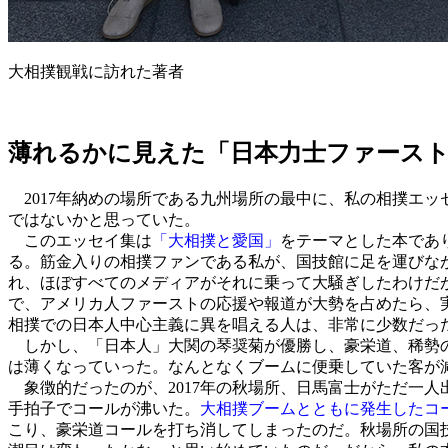
大相撲観戦に訪れた著者
薄れるかに見えた「日本力士ファース
2017年納めの場所である九州場所の最中に、私の相撲エ
ではないかと思っていた。
このエッセイ集は
「大相撲と愛国」
をテーマとした本であ
る。筋金入りの相撲ファンである私が、国技館に足を運びなが
れ、ほぼすべてのメディアがそれに乗って大騒ぎしたわけだ
で、アメリカ人ファーストの応援や報道が大勢を占めたら、
相撲での日本人中心主義に異を唱える人は、非常に少数だっ
しかし、「日本人」大関の琴奨菊が優勝し、豪栄道、稀勢の
は薄くなっていった。なんとなくブームに便乗していた客が
象徴的だったのが、2017年の秋場所、日馬富士がただ一
手拍子でコールが沸いた。
大相撲ブームとともに発生したコ
こり、豪栄道コールを打ち消してしまったのだ。秋場所の国