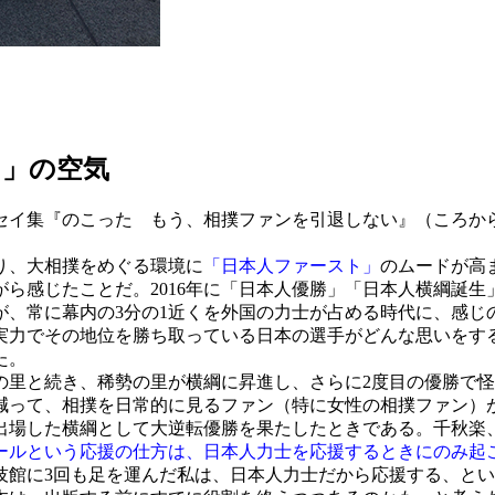
ト」の空気
ッセイ集『のこった もう、相撲ファンを引退しない』（ころか
り、大相撲をめぐる環境に
「日本人ファースト」
のムードが高
ら感じたことだ。2016年に「日本人優勝」「日本人横綱誕生
が、常に幕内の3分の1近くを外国の力士が占める時代に、感じ
実力でその地位を勝ち取っている日本の選手がどんな思いをす
た。
里と続き、稀勢の里が横綱に昇進し、さらに2度目の優勝で怪
減って、相撲を日常的に見るファン（特に女性の相撲ファン）
人出場した横綱として大逆転優勝を果たしたときである。千秋楽
ールという応援の仕方は、日本人力士を応援するときにのみ起
技館に3回も足を運んだ私は、日本人力士だから応援する、と