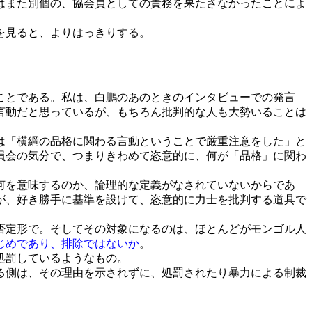
はまた別個の、協会員としての責務を果たさなかったことによ
を見ると、よりはっきりする。
ことである。私は、白鵬のあのときのインタビューでの発言
言動だと思っているが、もちろん批判的な人も大勢いることは
は「横綱の品格に関わる言動ということで厳重注意をした」と
員会の気分で、つまりきわめて恣意的に、何が「品格」に関わ
何を意味するのか、論理的な定義がなされていないからであ
が、好き勝手に基準を設けて、恣意的に力士を批判する道具で
否定形で。そしてその対象になるのは、ほとんどがモンゴル人
じめであり、排除ではないか
。
処罰しているようなもの。
る側は、その理由を示されずに、処罰されたり暴力による制裁