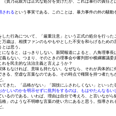
。（貴乃花親方は正式な処分を受けたが、これは暴行の責任と
用される
という事実である。このことは、暴力事件の外の騒動
した行為について、「厳重注意」という正式の処分を行った
と万歳は、相撲ファンのもやもやとした不安を和らげるための
うとは思う。
になると、はっきりしない。新聞報道によると、八角理事長
定義もない。つまり、そのときの理事会や審判部や横綱審議委
これを民主的な法治主義と言えようか？
実体もなければ、意味も持たない。なぜなら、それが具体的に
できる、空虚な言葉なのである。その時点で権限を持つ者たち
だ。
てきた。「品格がない」「国技にふさわしくない」といった
おかしいのかを明示せずに批判をするのは、もはやたんなるい
いるのである。いわば、理由は自分で考えろ、と言いながら
格」のような不明瞭な言葉の使い方にあると思う。指導され
だ。