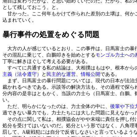
潮目は変わったかな、と思い始めていたのだ。だから、私の
として残しておこう、と。
甘かった。ここ何年もかけて作られた差別の土壌は、何かこ
込まれていく。
暴行事件の処置をめぐる問題
大方の人が感じているとおり、この事件は、日馬富士の暴行
その混乱に乗じて、白鵬叩きを始めとする
モンゴル力士への
丁寧に解きほぐして考える必要がある。
すべてに共通する私の結論は、大相撲はもはや、根本からの
主義（法令遵守）
と
民主的な運営、情報公開
である。
まず、日馬富士の暴行問題については、現代の日本が法治主
裁かれるべきである。示談等の解決方法も、その過程で探ら
分内容の是非はともかく、当該の力士ら（日馬富士、白鵬、
い。
ただ、明らかになったのは、力士全体の中に、
後輩や下位
過できない暴力でも、力士たちには大した問題に見えなかっ
その点に関して私は、相撲協会がやや末端に責任を押し付け
処分を受けてはいないのだ。処分という形ではなく、八角理
罰して、A級戦犯には自分で反省しなさいと言っているよう