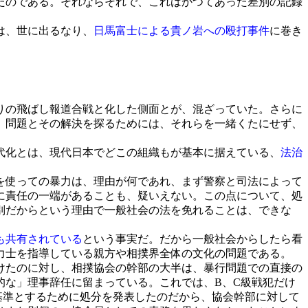
たのである。それならそれで、これはかつてあった差別の記録
は、世に出るなり、
日馬富士による貴ノ岩への殴打事件
に巻き
りの飛ばし報道合戦と化した側面とが、混ざっていた。さらに
、問題とその解決を探るためには、それらを一緒くたにせず、
代化とは、現代日本でどこの組織もが基本に据えている、
法治
を使っての暴力は、理由が何であれ、まず警察と司法によって
に責任の一端があることも、疑いえない。この点について、処
別だからという理由で一般社会の法を免れることは、できな
も共有されている
という事実だ。だから一般社会からしたら看
力士を指導している親方や相撲界全体の文化の問題である。
けたのに対し、相撲協会の幹部の大半は、暴行問題での直接の
的な」理事辞任に留まっている。これでは、B、C級戦犯だけ
基準とするために処分を発表したのだから、協会幹部に対して