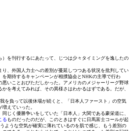
ら）を刊行するにあたって、じつは少々タイミングを逸したの
まり、外国人力士への差別が蔓延しつつある状況を批判してい
」を期待するキャンペーンが相撲協会とNHKの主導で行わ
の悪いことおびただしかった。アメリカのメジャーリーグ野球
るかを考えてみれば、その異様さはわかるはずである。だが、
我を負って以後休場が続くと、「日本人ファースト」の空気
が増えていった。
、同じく優勝争いをしていた「日本人」大関である豪栄道に、
こる
ものだったのだが、このときはすぐに日馬富士コールが起
いうような空気が確実に薄れているのを肌で感じ、もう差別の