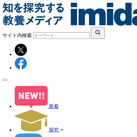
サイト内検索
新着
探究