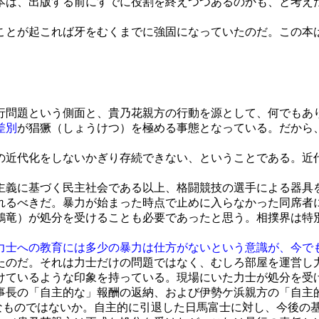
本は、出版する前にすでに役割を終えつつあるのかも、と考え
とが起これば牙をむくまでに強固になっていたのだ。この本
問題という側面と、貴乃花親方の行動を源として、何でもあ
差別
が猖獗（しょうけつ）を極める事態となっている。だから
近代化をしないかぎり存続できない、ということである。近
義に基づく民主社会である以上、格闘競技の選手による器具
れるべきだ。暴力が始まった時点で止めに入らなかった同席者
鶴竜）が処分を受けることも必要であったと思う。相撲界は特
力士への教育には多少の暴力は仕方がないという意識が、今で
たのだ。それは力士だけの問題ではなく、むしろ部屋を運営し
ているような印象を持っている。現場にいた力士が処分を受
事長の「自主的な」報酬の返納、および伊勢ケ浜親方の「自主
なものではないか。自主的に引退した日馬富士に対し、今後の