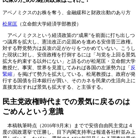
アベノミクスのお株を奪う、金融緩和と財政出動のあり方
松尾匡
（立命館大学経済学部教授）
アベノミクスという経済政策の“成果”を前面に打ち出しつ
つ議席を拡大し、憲法改正の足固めを進める安倍晋三政権。
対する野党勢力は反攻の足がかりをつかめていない。こうし
た現状に対し、安倍政権を打倒するには「与党を上回る景気
拡大を約束する以外にない」と語るのが松尾匡・立命館大学
教授だ。事実、世界を見渡してみれば各国の左派勢力は「
反
緊縮
」を掲げて勢力を拡大している。松尾教授は、政府が発
行する国債を日本銀行が買い、そのカネを民衆の生活向上に
直接支出すれば景気も拡大する、と主張する。
民主党政権時代までの景気に戻るのは
ごめんという意識
本稿執筆時点（2016年9月末）までで安倍自由民主党は４
度の国政選挙で圧勝し、目下内閣支持率は報道各社軒並み上