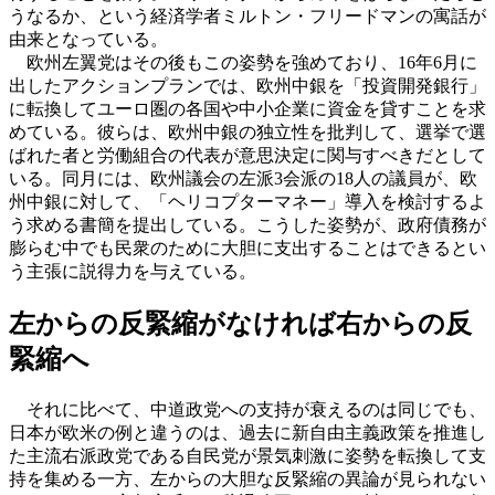
うなるか、という経済学者ミルトン・フリードマンの寓話が
由来となっている。
欧州左翼党はその後もこの姿勢を強めており、16年6月に
出したアクションプランでは、欧州中銀を「投資開発銀行」
に転換してユーロ圏の各国や中小企業に資金を貸すことを求
めている。彼らは、欧州中銀の独立性を批判して、選挙で選
ばれた者と労働組合の代表が意思決定に関与すべきだとして
いる。同月には、欧州議会の左派3会派の18人の議員が、欧
州中銀に対して、「ヘリコプターマネー」導入を検討するよ
う求める書簡を提出している。こうした姿勢が、政府債務が
膨らむ中でも民衆のために大胆に支出することはできるとい
う主張に説得力を与えている。
左からの反緊縮がなければ右からの反
緊縮へ
それに比べて、中道政党への支持が衰えるのは同じでも、
日本が欧米の例と違うのは、過去に新自由主義政策を推進し
た主流右派政党である自民党が景気刺激に姿勢を転換して支
持を集める一方、左からの大胆な反緊縮の異論が見られない