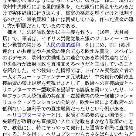
う主張が常識のように語られている。彼らは一様に、現行の
欧州中央銀行による量的緩和を、ただ銀行に資金をためるだ
けで実体経済に行き渡らず、貧富の格差を増すだけと批判す
るのだが、量的緩和自体には賛成している。作った資金の流
し方が問題だとしているのである。
拙著『この経済政策が民主主義を救う』（16年、大月書
店）で、筆者は、イギリス労働党最左派のジェレミー・コー
ビン党首の掲げる「
人民の量的緩和
」をはじめ、EU（欧州
連合）の共産党や左翼党の連合である欧州左翼党、スペイン
のポデモス、欧州の労働組合の連合である欧州労連などが、
中央銀行が政府財政を直接支えるべきだと主張していること
を紹介した。その後知った情報では、ドイツ左翼党設立者の
一人オスカー・ラフォンテーヌ元蔵相が、中央銀行の財政直
接融資の禁止規定を無視せよとして、政府への直接融資とヘ
リコプターマネー型政策を提唱する論説を書いていたり、12
年フランス大統領選の共産党・左翼党等の統一候補ジャン＝
リュック・メランションの公約が、欧州中銀による政府への
低利ないし無利子での直接融資だったりという例がある。
ヘリコプターマネー
とは、返済する必要のない国債を、中
央銀行が政府から直接買い入れて財政をまかなう政策のこと
で、狭義には、特にそうやって発行した通貨を市民に直接給
付することを指す。ヘリコプターからカネをばらまいたらど