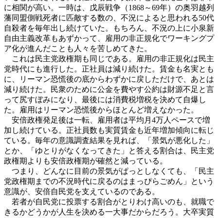
に相関が高い。一時は、戊辰戦争（1868～69年）の奥羽越列
藩同盟側戦死者に匹敵する数の、不況によると思われる50代
自殺者を毎年出し続けていた。もちろん、不況の上に小泉新
自由主義改革もあずかって、雇用の非正規化でワーキングプ
ア化が進んだことも人々を苦しめてきた。
これは民主党政権期も同じである。雇用の非正規化は民主
党時代にも進行した。正社員は減り続けた。賃金も名実とも
に、リーマン恐慌後の底からわずかに戻しただけで、あとは
減り続けた。民衆のために公金を費やす公約は財源不足と言
って尻すぼみになり、最後には消費税増税を決めて自爆し
た。雇用はリーマン恐慌後からほとんど増えなかった。
安倍政権発足後は一転、雇用者は平均月4万人ペースで増
加し続けている。正社員数も実質賃金も近年増加傾向に転じ
ている。毎年の意識調査結果を見れば、「景気が悪化した」
とか、「ゆとりがなくなってきた」と答える割合は、民主党
政権期よりも安倍政権期が確然と減っている。
つまり、どんなに目前の景気がぱっとしなくても、「民主
党政権期までの不況時代に戻るのはまっぴらごめん」という
意識が、安倍自民党を支えているのである。
若者が自民党に投票する割合がとりわけ高いのも、就職で
きるかどうかが人生を決める一大事だからだろう。大卒実質