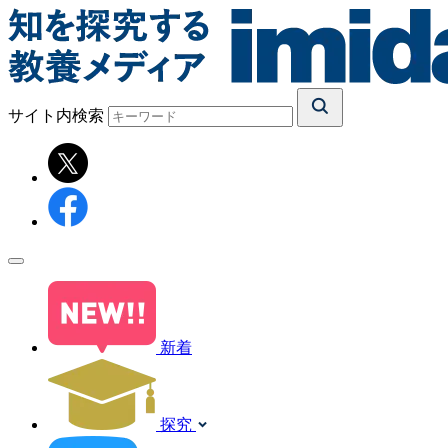
サイト内検索
新着
探究