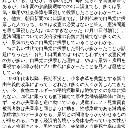
昇している。なぜか。選挙のたびに毎回見られる調査結果で
あるが、16年夏の参議院選挙での出口調査でも、多くは景
気・雇用や社会保障を重視して投票したことがわかってい
る。他方、朝日新聞の出口調査では、比例代表で自民党に投
票した人のうち、32％は改憲の必要はないと答え、憲法問題
を最も重視した人は5％にすぎなかった（7月11日付朝刊）。
憲法問題についての安倍政権の姿勢に賛成でない多くの人
が、景気のために自民党に投票していることがわかる。
特に若い世代で自民党に投票した割合が多かったことが話
題になったが、各社出口調査では10代でもわずかに改憲反対
の方が多い。自民党に投票した理由は、やはり景気・雇用を
重視する比率が特に若い世代に多かったことを見れば歴然と
している。
1990年代末以降、長期不況と、小泉改革を典型とする新自
由主義的改革によって、どれだけ多くの人々が苦しんできた
か。今、食物エネルギーの平均摂取量は戦後すぐの水準に満
たない。20代に限っても低下傾向で厚生労働省基準値に満た
ず、それが失業率と逆に動いている。児童ポルノ・児童買春
被害者数は失業率と同じように動き、性感染症である淋菌感
染症増加のデータからも、景気との関連をうかがわせるもの
が得られる。つまり経済的苦境から身体を売っている女性が
いると推測される。男性の場合、失業率と自殺死亡率は非常