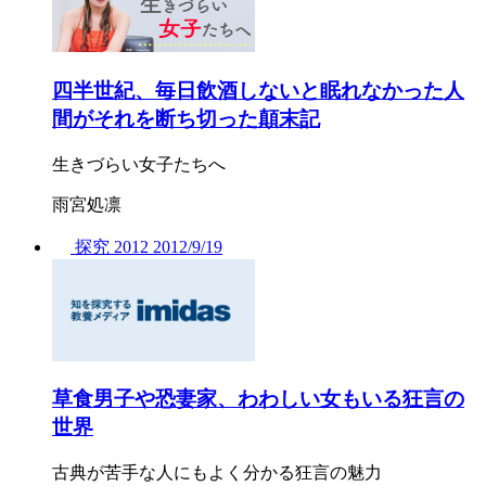
四半世紀、毎日飲酒しないと眠れなかった人
間がそれを断ち切った顛末記
生きづらい女子たちへ
雨宮処凛
探究
2012
2012/
9/19
草食男子や恐妻家、わわしい女もいる狂言の
世界
古典が苦手な人にもよく分かる狂言の魅力