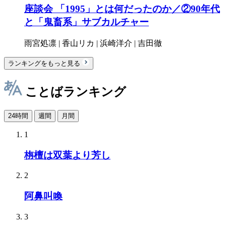
座談会 「1995」とは何だったのか／②90年代
と「鬼畜系」サブカルチャー
雨宮処凛 | 香山リカ | 浜崎洋介 | 吉田徹
ランキングをもっと見る
ことばランキング
24時間
週間
月間
1
栴檀は双葉より芳し
2
阿鼻叫喚
3