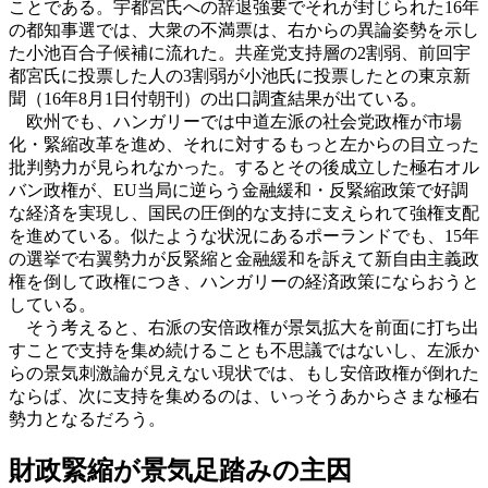
ことである。宇都宮氏への辞退強要でそれが封じられた16年
の都知事選では、大衆の不満票は、右からの異論姿勢を示し
た小池百合子候補に流れた。共産党支持層の2割弱、前回宇
都宮氏に投票した人の3割弱が小池氏に投票したとの東京新
聞（16年8月1日付朝刊）の出口調査結果が出ている。
欧州でも、ハンガリーでは中道左派の社会党政権が市場
化・緊縮改革を進め、それに対するもっと左からの目立った
批判勢力が見られなかった。するとその後成立した極右オル
バン政権が、EU当局に逆らう金融緩和・反緊縮政策で好調
な経済を実現し、国民の圧倒的な支持に支えられて強権支配
を進めている。似たような状況にあるポーランドでも、15年
の選挙で右翼勢力が反緊縮と金融緩和を訴えて新自由主義政
権を倒して政権につき、ハンガリーの経済政策にならおうと
している。
そう考えると、右派の安倍政権が景気拡大を前面に打ち出
すことで支持を集め続けることも不思議ではないし、左派か
らの景気刺激論が見えない現状では、もし安倍政権が倒れた
ならば、次に支持を集めるのは、いっそうあからさまな極右
勢力となるだろう。
財政緊縮が景気足踏みの主因