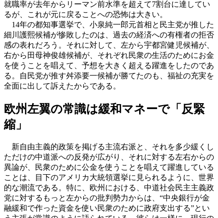
就職率が去年からリーマン前水準を超えて7割台に達してい
るが、これが元に戻ることへの恐怖は大きい。
14年の都知事選挙で、小泉純一郎元首相と民主党が推した
細川護熙候補が惨敗したのは、過去の経済への有権者の拒否
感の表れだろう。それに対して、左から宇都宮健児候補が、
右から田母神俊雄候補が、それぞれ民衆の生活のためにお金
を使うことを唱えて、予想を大きく超える躍進をしたのであ
る。自民党が推す舛添要一候補が勝てたのも、福祉の充実を
全面に出して訴えたからである。
欧州左翼の常識は緩和マネーで「反緊
縮」
新自由主義的政策を掲げる主流右派と、それを多少緩くし
ただけの中道派への反発が広がり、それに対する左右からの
異論が、民衆のために公金を使うことを唱えて躍進している
ことは、目下のアメリカ大統領選挙に見られるように、世界
的な潮流である。特に、欧州における、中道社会民主主義政
党に対するもっと左からの批判勢力からは、“中央銀行が金
融緩和で作った資金を使い民衆のために政府支出する”とい