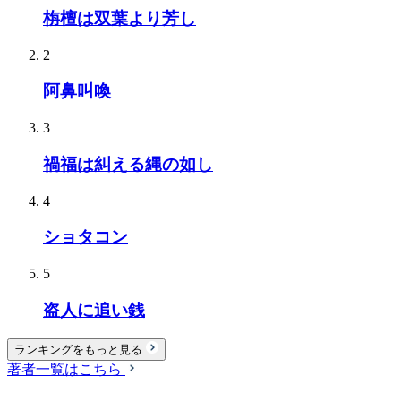
栴檀は双葉より芳し
2
阿鼻叫喚
3
禍福は糾える縄の如し
4
ショタコン
5
盗人に追い銭
ランキングをもっと見る
著者一覧はこちら