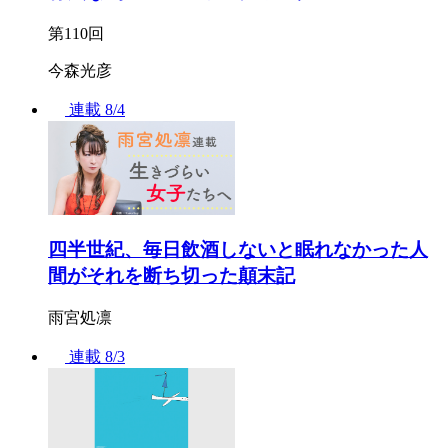
第110回
今森光彦
連載
8/4
四半世紀、毎日飲酒しないと眠れなかった人
間がそれを断ち切った顛末記
雨宮処凛
連載
8/3