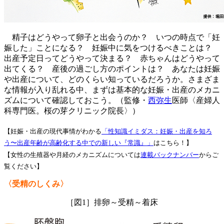
精子はどうやって卵子と出会うのか？ いつの時点で「妊
娠した」ことになる？ 妊娠中に気をつけるべきことは？
出産予定日ってどうやって決まる？ 赤ちゃんはどうやって
出てくる？ 産後の過ごし方のポイントは？ あなたは妊娠
や出産について、どのくらい知っているだろうか。さまざま
な情報が入り乱れる中、まずは基本的な妊娠・出産のメカニ
ズムについて確認しておこう。（監修・
西弥生
医師〈産婦人
科専門医。桜の芽クリニック院長〉）
【妊娠・出産の現代事情がわかる
「性知識イミダス：妊娠・出産を知ろ
う〜出産年齢が高齢化する中での新しい『常識』」
はこちら！】
【女性の生殖器や月経のメカニズムについては
連載バックナンバー
からご
覧ください】
〈受精のしくみ〉
［図1］排卵～受精～着床