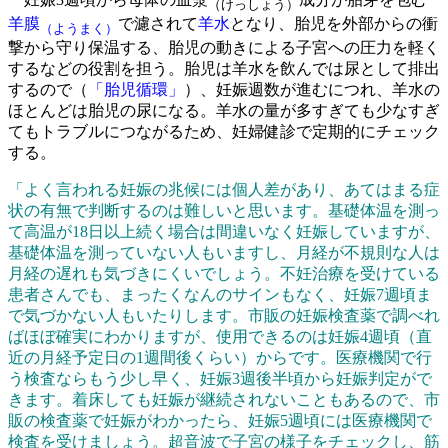
（けっしょう）
羊膜
で濾されて
羊水
となり、胎児を外部からの衝
（ようまく）
撃から守り保温する、胎児の動きによる子宮への圧力を軽く
するなどの役割を担う。胎児は羊水を飲んでは尿として排出
するので（
「胎児循環」
）、妊娠週数が進むにつれ、羊水の
ほとんどは胎児の尿になる。羊水の量が多すぎても少なすぎ
てもトラブルにつながるため、妊婦健診で定期的にチェック
する。
「よく言われる妊娠の兆候には個人差があり、あてはまる症
状の有無で判断するのは難しいと思います。基礎体温を測っ
て高温が18日以上続く場合は間違いなく妊娠していますが、
基礎体温を測っていない人もいますし、月経が不規則な人は
月経の遅れも気づきにくいでしょう。不妊治療を受けている
患者さんでも、まったくなんのサインもなく、妊娠7週頃ま
で気づかない人もいたりします。市販の妊娠検査薬で調べれ
ばほぼ確実にわかりますが、使用できるのは妊娠4週頃（直
近の月経予定日の1週間後くらい）からです。医療機関で行
う検査ならもう少し早く、妊娠3週後半頃から妊娠判定がで
きます。着床しても妊娠が継続されないこともあるので、市
販の検査薬で妊娠がわかったら、妊娠5週頃には医療機関で
検査を受けましょう。超音波で子宮の様子をチェックし、筋