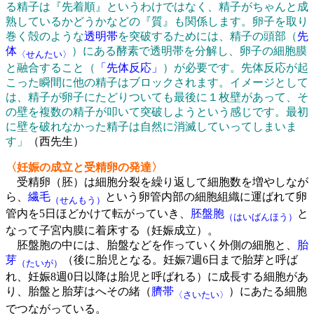
る精子は『先着順』というわけではなく、精子がちゃんと成
熟しているかどうかなどの『質』も関係します。卵子を取り
巻く殻のような
透明帯
を突破するためには、精子の頭部（
先
体
）にある酵素で透明帯を分解し、卵子の細胞膜
〈せんたい〉
と融合すること（
「先体反応」
）が必要です。先体反応が起
こった瞬間に他の精子はブロックされます。イメージとして
は、精子が卵子にたどりついても最後に１枚壁があって、そ
の壁を複数の精子が叩いて突破しようという感じです。最初
に壁を破れなかった精子は自然に消滅していってしまいま
す」
（西先生）
〈妊娠の成立と受精卵の発達〉
受精卵（胚）は細胞分裂を繰り返して細胞数を増やしなが
ら、
繊毛
という卵管内部の細胞組織に運ばれて卵
（せんもう）
管内を5日ほどかけて転がっていき、
胚盤胞
と
（はいばんほう）
なって子宮内膜に着床する（妊娠成立）。
胚盤胞の中には、胎盤などを作っていく外側の細胞と、
胎
芽
（後に胎児となる。妊娠7週6日まで胎芽と呼ば
（たいが）
れ、妊娠8週0日以降は胎児と呼ばれる）に成長する細胞があ
り、胎盤と胎芽はへその緒（
臍帯
）にあたる細胞
〈さいたい〉
でつながっている。