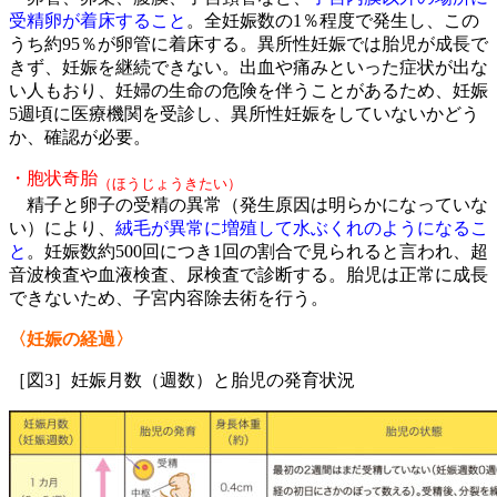
受精卵が着床すること
。全妊娠数の1％程度で発生し、この
うち約95％が卵管に着床する。異所性妊娠では胎児が成長で
きず、妊娠を継続できない。出血や痛みといった症状が出な
い人もおり、妊婦の生命の危険を伴うことがあるため、妊娠
5週頃に医療機関を受診し、異所性妊娠をしていないかどう
か、確認が必要。
・胞状奇胎
（ほうじょうきたい）
精子と卵子の受精の異常（発生原因は明らかになっていな
い）により、
絨毛が異常に増殖して水ぶくれのようになるこ
と
。妊娠数約500回につき1回の割合で見られると言われ、超
音波検査や血液検査、尿検査で診断する。胎児は正常に成長
できないため、子宮内容除去術を行う。
〈妊娠の経過〉
［図3］妊娠月数（週数）と胎児の発育状況