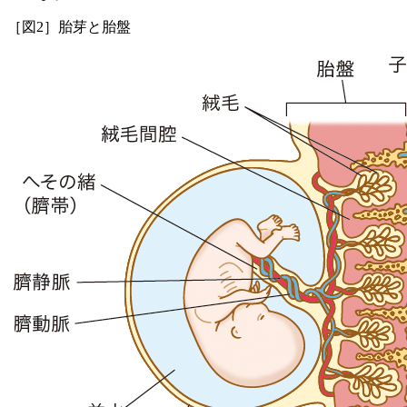
［図2］胎芽と胎盤