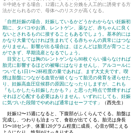
※中絶をする場合、12週に入ると分娩を人工的に誘発する方
法がとられるので、母体へのリスクが高くなる。
「自然妊娠の場合、妊娠しているかどうかわからない妊娠初
期に、タバコやお酒、レントゲン、薬など、赤ちゃんに良く
ないとされるものに接することもあるでしょう。基本的には
かなり大量でなければ生まれてくる赤ちゃんの異常にはつな
がりません。影響が出る場合は、ほとんどは胎児が育つこと
ができず、早期流産となるでしょう。
目安としては胸のレントゲンなら80枚ぐらい撮らなければ
胎児に影響するほどの被曝にはなりませんし、アルコールに
ついても1日1〜2杯程度の量であれば、まず大丈夫です。喫
煙は胎盤につながる血管が細くなって胎児の発育を遅らせた
り、妊娠高血圧症候群の原因になったりしますが、これも
『もしかしたら妊娠したかも？』と思った時点で禁煙すれば
それほど心配する必要はありません。いずれにしても、妊娠
に気づいた段階でやめれば通常はセーフです」
（西先生）
妊娠12〜15週になると、下腹部がふくらんでくる。胎盤は
完成し、つわりも治まって、食欲が出てくる。胎児は身長
15〜18センチ、体重120グラム程度に成長、心音が聞こえる
ようになり、性別がはっきりする。