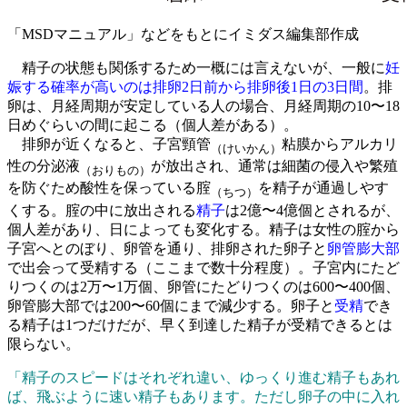
「MSDマニュアル」などをもとにイミダス編集部作成
精子の状態も関係するため一概には言えないが、一般に
妊
娠する確率が高いのは排卵2日前から排卵後1日の3日間
。排
卵は、月経周期が安定している人の場合、月経周期の10〜18
日めぐらいの間に起こる（個人差がある）。
排卵が近くなると、子宮頸管
粘膜からアルカリ
（けいかん）
性の分泌液
が放出され、通常は細菌の侵入や繁殖
（おりもの）
を防ぐため酸性を保っている腟
を精子が通過しやす
（ちつ）
くする。腟の中に放出される
精子
は2億〜4億個とされるが、
個人差があり、日によっても変化する。精子は女性の腟から
子宮へとのぼり、卵管を通り、排卵された卵子と
卵管膨大部
で出会って受精する（ここまで数十分程度）。子宮内にたど
りつくのは2万〜1万個、卵管にたどりつくのは600〜400個、
卵管膨大部では200〜60個にまで減少する。卵子と
受精
でき
る精子は1つだけだが、早く到達した精子が受精できるとは
限らない。
「精子のスピードはそれぞれ違い、ゆっくり進む精子もあれ
ば、飛ぶように速い精子もあります。ただし卵子の中に入れ