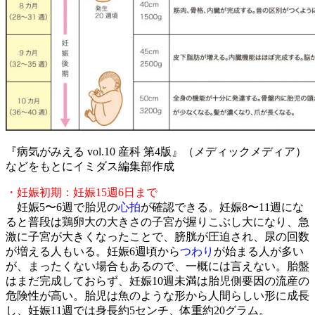
『病気がみえる vol.10 産科 第4版』（メディックメディア）
などをもとにイミダス編集部作成
・妊娠初期：妊娠15週6日まで
妊娠5〜6週で胎児の
心拍
が確認できる。妊娠8〜11週にな
ると普段は鶏卵大の大きさの子宮が握りこぶし大になり、急
激に子宮が大きくなったことで、膀胱が圧迫され、尿の回数
が増える人もいる。妊娠6週頃から
つわり
が始まる人が多い
が、まったくない場合もあるので、一概には言えない。胎盤
はまだ完成しておらず、妊娠10週未満は胎児側要因の流産の
危険性が高い。胎児は魚のような形から人間らしい形に成長
し、妊娠11週では身長約5センチ、体重約20グラム。