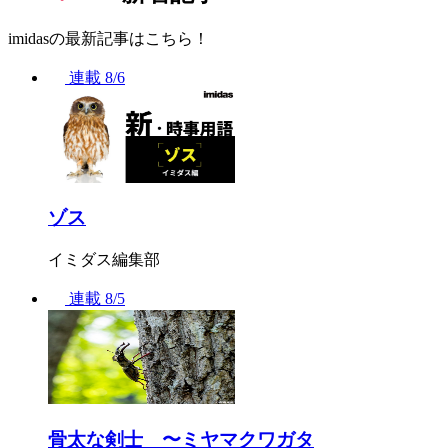
imidasの最新記事はこちら！
連載
8/6
ゾス
イミダス編集部
連載
8/5
骨太な剣士 〜ミヤマクワガタ