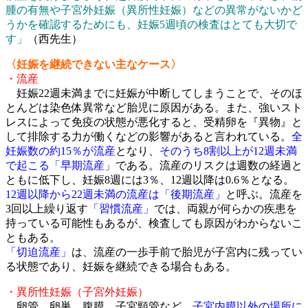
腫の有無や子宮外妊娠（異所性妊娠）などの異常がないかど
うかを確認するためにも、妊娠5週頃の検査はとても大切で
す」
（西先生）
〈妊娠を継続できない主なケース〉
・流産
妊娠22週未満までに妊娠が中断してしまうことで、そのほ
とんどは染色体異常など胎児に原因がある。また、強いスト
レスによって免疫の状態が悪化すると、受精卵を『異物』と
して排除する力が働くなどの影響があると言われている。
全
妊娠数の約15％が流産
となり、
そのうち8割以上が12週未満
で起こる「早期流産」
である。流産のリスクは週数の経過と
ともに低下し、妊娠8週には3％、12週以降は0.6％となる。
12週以降から22週未満の流産は「後期流産」
と呼ぶ。流産を
3回以上繰り返す
「習慣流産」
では、両親が何らかの疾患を
持っている可能性もあるが、検査しても原因がわからないこ
ともある。
「切迫流産」
は、流産の一歩手前で胎児が子宮内に残ってい
る状態であり、妊娠を継続できる場合もある。
・異所性妊娠（子宮外妊娠）
卵管、卵巣、腹膜、子宮頸管など、
子宮内膜以外の場所に