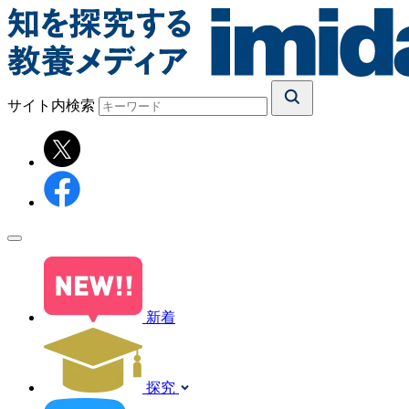
サイト内検索
新着
探究