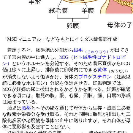
「MSDマニュアル」などをもとにイミダス編集部作成
着床すると、胚盤胞の外側から
絨毛
が出てき
（じゅうもう）
て子宮内膜の中に進入し、
hCG（ヒト絨毛性ゴナドトロピ
ン）
というホルモンを分泌する。そのため着床直後からhCG
値は徐々に上昇し、排卵後に卵巣内にできる
黄体
（おうたい）
が消失しないよう働きかけ、黄体の
プロゲステロン
（妊娠継
続に必要なホルモン）分泌を促進させる。妊娠判定では、
hCGが妊婦の尿に検出されるかどうかを調べる。妊娠が確認
できる頃には、胎児の脳、眼、心臓、四肢、歯、口唇の形成
は始まっている。
胎児は
胎盤
とへその緒を通じて母体から生存・成長に必要
な酸素や栄養分を受け取る。それと同時に胎児が排出した二
酸化炭素や老廃物を母体の血中に送り出すが、それ自体が母
体に悪影響を及ぼすことはない。
妊娠3週頃から母体の血漿
成分が胎芽を包む