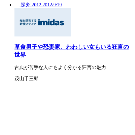
探究
2012
2012/
9/19
草食男子や恐妻家、わわしい女もいる狂言の
世界
古典が苦手な人にもよく分かる狂言の魅力
茂山千三郎