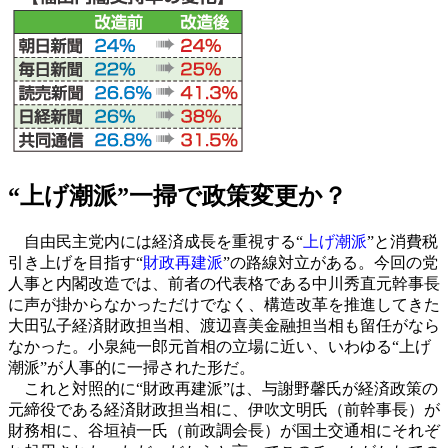
“上げ潮派”一掃で政策変更か？
自由民主党内には経済成長を重視する“
上げ潮派
”と消費税
引き上げを目指す“
財政再建派
”の路線対立がある。今回の党
人事と内閣改造では、前者の代表格である中川秀直元幹事長
に声が掛からなかっただけでなく、構造改革を推進してきた
大田弘子経済財政担当相、渡辺喜美金融担当相も留任がなら
なかった。小泉純一郎元首相の立場に近い、いわゆる“上げ
潮派”が人事的に一掃された形だ。
これと対照的に“財政再建派”は、与謝野馨氏が経済政策の
元締役である経済財政担当相に、伊吹文明氏（前幹事長）が
財務相に、谷垣禎一氏（前政調会長）が国土交通相にそれぞ