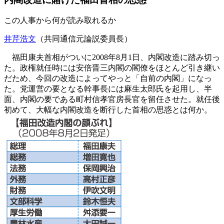
この人事から何が読み取れるか
井芹浩文
（共同通信元論説委員長）
福田康夫首相がついに2008年8月1日、内閣改造に踏み切っ
た。政権就任時には安倍晋三内閣の閣僚をほとんど引き継い
だため、今回の改造によってやっと「自前の内閣」になっ
た。党運営の要となる幹事長には麻生太郎氏を起用し、半
面、内閣の要である町村信孝官房長官を留任させた。就任後
初めて、大幅な内閣改造を断行した首相の思惑とは何か。