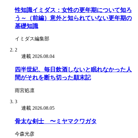
性知識イミダス：女性の更年期について知ろ
う～（前編）意外と知られていない更年期の
基礎知識
イミダス編集部
2
連載
2026.08.04
四半世紀、毎日飲酒しないと眠れなかった人
間がそれを断ち切った顛末記
雨宮処凛
3
連載
2026.08.05
骨太な剣士 〜ミヤマクワガタ
今森光彦