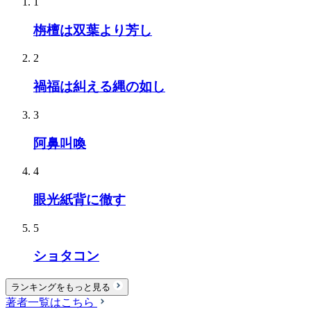
1
栴檀は双葉より芳し
2
禍福は糾える縄の如し
3
阿鼻叫喚
4
眼光紙背に徹す
5
ショタコン
ランキングをもっと見る
著者一覧はこちら