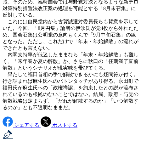
張。そのため、臨時国会では与野党対決となるような新テロ
対策特別措置法改正案の処理を可能とする「8月末召集」に
反対している。
これには自民党内から古賀誠選対委員長らも賛意を示して
いた。今回、「8月召集」論者の伊吹氏が党4役から外れたた
め、国会召集は公明党の意向もくんで「9月中旬召集」の線
となった。ただし、これだけで「年末・年始解散」の流れが
できたとも言えない。
内閣支持率が低迷したままなら「年末・年始解散」も難し
く、「来年春か夏の解散」か、さらに秋口の「任期満了直前
解散」というシナリオが現実味を帯びてくる。
果たして福田首相の手で解散できるかにも疑問符が付く。
行き詰まれば麻生氏へのバトンタッチがあり得る。永田町で
福田氏が麻生氏への「政権禅譲」を約束したとの説が流布さ
れているのも根拠のないことではない。結局、政府・与党の
解散戦略は定まらず、「だれが解散するのか」「いつ解散す
るのか」とも不透明なままだ。
シェアする
ポストする