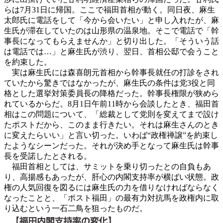
らは7月31日に帰国。ここで福田首相が動く。同日夜、麻生
太郎氏に電話をして「今から会いたい」と申し入れたが、麻
生氏が滞在していたのは山形県の温泉地。そこで電話で「幹
事長になってもらえませんか」と切り出した。「そういう話
は電話では…」と麻生氏が渋り、翌日、首相公邸で会うこと
を約束した。
実は麻生氏には森喜朗元首相から幹事長就任の打診をされ
ていたから驚きではなかったが、麻生氏の条件は党3役と同
格とした選挙対策委員長の降格だった。幹事長権限が狭めら
れているからだ。8月1日午前11時から会談したとき、福田首
相はこの問題について、「総裁として党則を変えてまで設け
たポストだから、このまま行きたい。それは麻生さんのとき
に変えたらいい」と言い切った。いわば“政権禅譲”を約束し
たようなシーンだった。それが決め手となって麻生氏は幹事
長を受諾したとされる。
福田首相としては、サミットを乗り切ったとの自負もあ
り、高揚感もあったが、肝心の内閣支持率が横ばい状態。政
権の人気回復を図るには麻生氏の力を借りなければならなく
なったことと、「ポスト福田」の最有力対抗馬を政権内に取
り込むという一石二鳥を狙ったものだ。