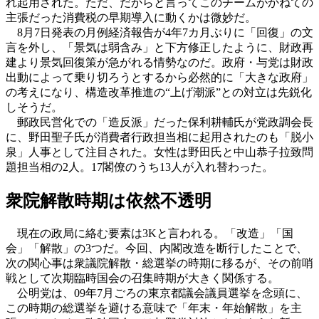
れ起用された。ただ、だからと言ってこのチームがかねての
主張だった消費税の早期導入に動くかは微妙だ。
8月7日発表の月例経済報告が4年7カ月ぶりに「回復」の文
言を外し、「景気は弱含み」と下方修正したように、財政再
建より景気回復策が急がれる情勢なのだ。政府・与党は財政
出動によって乗り切ろうとするから必然的に「大きな政府」
の考えになり、構造改革推進の“上げ潮派”との対立は先鋭化
しそうだ。
郵政民営化での「造反派」だった保利耕輔氏が党政調会長
に、野田聖子氏が消費者行政担当相に起用されたのも「脱小
泉」人事として注目された。女性は野田氏と中山恭子拉致問
題担当相の2人。17閣僚のうち13人が入れ替わった。
衆院解散時期は依然不透明
現在の政局に絡む要素は3Kと言われる。「改造」「国
会」「解散」の3つだ。今回、内閣改造を断行したことで、
次の関心事は衆議院解散・総選挙の時期に移るが、その前哨
戦として次期臨時国会の召集時期が大きく関係する。
公明党は、09年7月ごろの東京都議会議員選挙を念頭に、
この時期の総選挙を避ける意味で「年末・年始解散」を主