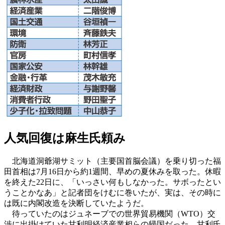
人気回復は麻生氏頼み
北海道洞爺湖サミット（主要国首脳会議）を乗り切った福
田首相は7月16日から約1週間、早めの夏休みを取った。休暇
を終えた22日に、「いっさい何もしなかった。サボったとい
うことかなあ」と記者団をけむに巻いたが、実は、その時に
は既に内閣改造を決断していたようだ。
待っていたのはジュネーブでの世界貿易機関（WTO）交
渉に出掛けていた甘利明経済産業相らの帰国だった。甘利氏