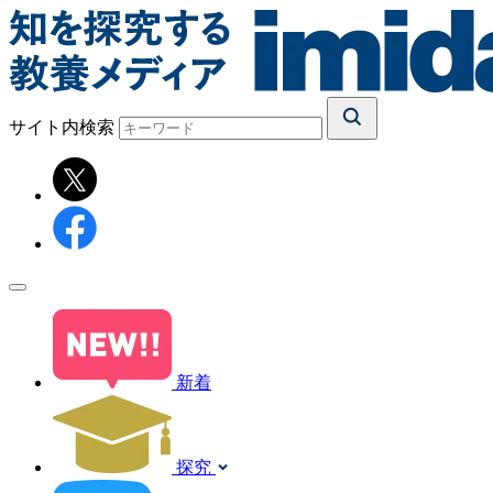
サイト内検索
新着
探究